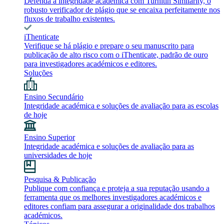
Defenda a integridade académica com Turnitin Similarity, o
robusto verificador de plágio que se encaixa perfeitamente nos
fluxos de trabalho existentes.
iThenticate
Verifique se há plágio e prepare o seu manuscrito para
publicação de alto risco com o iThenticate, padrão de ouro
para investigadores académicos e editores.
Soluções
Ensino Secundário
Integridade académica e soluções de avaliação para as escolas
de hoje
Ensino Superior
Integridade académica e soluções de avaliação para as
universidades de hoje
Pesquisa & Publicação
Publique com confiança e proteja a sua reputação usando a
ferramenta que os melhores investigadores académicos e
editores confiam para assegurar a originalidade dos trabalhos
académicos.