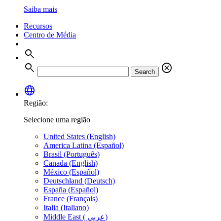
Saiba mais
Recursos
Centro de Média
search
search
cancel
Search
language
Região:
Selecione uma região
United States (English)
America Latina (Español)
Brasil (Português)
Canada (English)
México (Español)
Deutschland (Deutsch)
España (Español)
France (Français)
Italia (Italiano)
Middle East ( عربي)