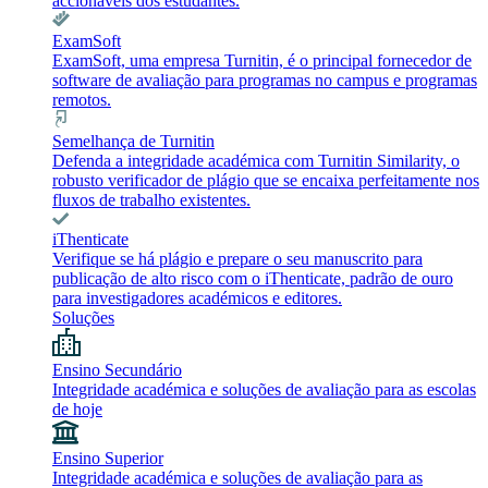
accionáveis dos estudantes.
ExamSoft
ExamSoft, uma empresa Turnitin, é o principal fornecedor de
software de avaliação para programas no campus e programas
remotos.
Semelhança de Turnitin
Defenda a integridade académica com Turnitin Similarity, o
robusto verificador de plágio que se encaixa perfeitamente nos
fluxos de trabalho existentes.
iThenticate
Verifique se há plágio e prepare o seu manuscrito para
publicação de alto risco com o iThenticate, padrão de ouro
para investigadores académicos e editores.
Soluções
Ensino Secundário
Integridade académica e soluções de avaliação para as escolas
de hoje
Ensino Superior
Integridade académica e soluções de avaliação para as