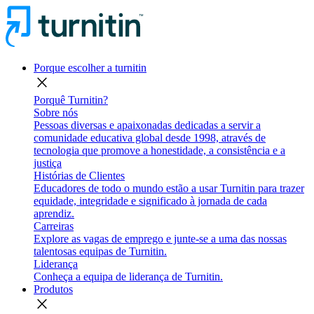
Porque escolher a turnitin
close
Porquê Turnitin?
Sobre nós
Pessoas diversas e apaixonadas dedicadas a servir a
comunidade educativa global desde 1998, através de
tecnologia que promove a honestidade, a consistência e a
justiça
Histórias de Clientes
Educadores de todo o mundo estão a usar Turnitin para trazer
equidade, integridade e significado à jornada de cada
aprendiz.
Carreiras
Explore as vagas de emprego e junte-se a uma das nossas
talentosas equipas de Turnitin.
Liderança
Conheça a equipa de liderança de Turnitin.
Produtos
close