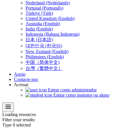
Nederland (Nederlands)
Portugal (Português)
Türkiye (Türk)
United Kingdom (English)
Australia (English)
India (English)
Indonesia (Bahasa Indonesia)
日本 (日本語)
대한민국 (한국어)
New Zealand (English)
Philippines (English)
中国（简体中文)
台灣（繁體中文）
Apoio
Contacte-nos
Acessar
Entrar como administrador
Entrar como instrutor ou aluno
menu
Loading
resources
Filter your results:
Type
0
selected