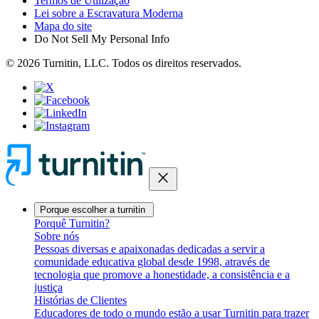
Termos de Utilização
Lei sobre a Escravatura Moderna
Mapa do site
Do Not Sell My Personal Info
© 2026 Turnitin, LLC. Todos os direitos reservados.
close
Porque escolher a turnitin
Porquê Turnitin?
Sobre nós
Pessoas diversas e apaixonadas dedicadas a servir a
comunidade educativa global desde 1998, através de
tecnologia que promove a honestidade, a consistência e a
justiça
Histórias de Clientes
Educadores de todo o mundo estão a usar Turnitin para trazer