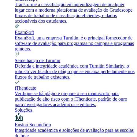
Transforme a classificação em aprendizagem de qualquer
lugar com a moderna plataforma de avaliação do Gradescope,
fluxos de trabalho de classificação eficientes, e dados
accionáveis dos estudantes.
ExamSoft
ExamSoft, uma empresa Turnitin, é o principal fornecedor de
software de avaliação para programas no campus e programas
remotos.
Semelhança de Turnitin
Defenda a integridade académica com Turnitin Similarity, o
robusto verificador de plágio que se encaixa perfeitamente nos
fluxos de trabalho existentes.
iThenticate
Verifique se há plágio e prepare o seu manuscrito para
publicação de alto risco com o iThenticate, padrão de ouro
para investigadores académicos e editores.
Soluções
Ensino Secundário
Integridade académica e soluções de avaliação para as escolas
de hoje