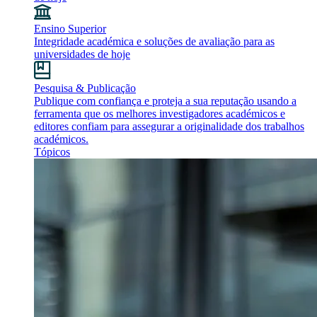
Ensino Superior
Integridade académica e soluções de avaliação para as
universidades de hoje
Pesquisa & Publicação
Publique com confiança e proteja a sua reputação usando a
ferramenta que os melhores investigadores académicos e
editores confiam para assegurar a originalidade dos trabalhos
académicos.
Tópicos