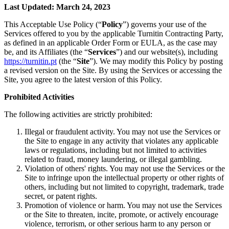
Last Updated: March 24, 2023
This Acceptable Use Policy (“
Policy
”) governs your use of the
Services offered to you by the applicable Turnitin Contracting Party,
as defined in an applicable Order Form or EULA, as the case may
be, and its Affiliates (the “
Services
”) and our website(s), including
https://turnitin.pt
(the “
Site
”). We may modify this Policy by posting
a revised version on the Site. By using the Services or accessing the
Site, you agree to the latest version of this Policy.
Prohibited Activities
The following activities are strictly prohibited:
Illegal or fraudulent activity. You may not use the Services or
the Site to engage in any activity that violates any applicable
laws or regulations, including but not limited to activities
related to fraud, money laundering, or illegal gambling.
Violation of others' rights. You may not use the Services or the
Site to infringe upon the intellectual property or other rights of
others, including but not limited to copyright, trademark, trade
secret, or patent rights.
Promotion of violence or harm. You may not use the Services
or the Site to threaten, incite, promote, or actively encourage
violence, terrorism, or other serious harm to any person or