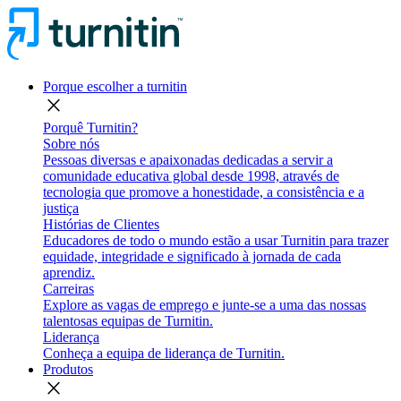
Porque escolher a turnitin
close
Porquê Turnitin?
Sobre nós
Pessoas diversas e apaixonadas dedicadas a servir a
comunidade educativa global desde 1998, através de
tecnologia que promove a honestidade, a consistência e a
justiça
Histórias de Clientes
Educadores de todo o mundo estão a usar Turnitin para trazer
equidade, integridade e significado à jornada de cada
aprendiz.
Carreiras
Explore as vagas de emprego e junte-se a uma das nossas
talentosas equipas de Turnitin.
Liderança
Conheça a equipa de liderança de Turnitin.
Produtos
close