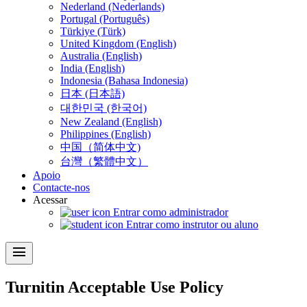
Nederland (Nederlands)
Portugal (Português)
Türkiye (Türk)
United Kingdom (English)
Australia (English)
India (English)
Indonesia (Bahasa Indonesia)
日本 (日本語)
대한민국 (한국어)
New Zealand (English)
Philippines (English)
中国（简体中文)
台灣（繁體中文）
Apoio
Contacte-nos
Acessar
Entrar como administrador
Entrar como instrutor ou aluno
menu
Turnitin Acceptable Use Policy