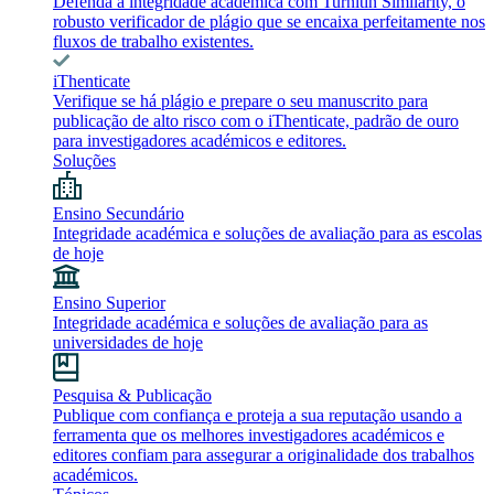
Defenda a integridade académica com Turnitin Similarity, o
robusto verificador de plágio que se encaixa perfeitamente nos
fluxos de trabalho existentes.
iThenticate
Verifique se há plágio e prepare o seu manuscrito para
publicação de alto risco com o iThenticate, padrão de ouro
para investigadores académicos e editores.
Soluções
Ensino Secundário
Integridade académica e soluções de avaliação para as escolas
de hoje
Ensino Superior
Integridade académica e soluções de avaliação para as
universidades de hoje
Pesquisa & Publicação
Publique com confiança e proteja a sua reputação usando a
ferramenta que os melhores investigadores académicos e
editores confiam para assegurar a originalidade dos trabalhos
académicos.