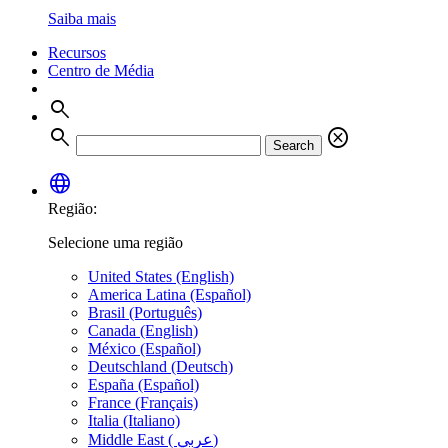
Saiba mais
Recursos
Centro de Média
search
search
cancel
Search
language
Região:
Selecione uma região
United States (English)
America Latina (Español)
Brasil (Português)
Canada (English)
México (Español)
Deutschland (Deutsch)
España (Español)
France (Français)
Italia (Italiano)
Middle East ( عربي)