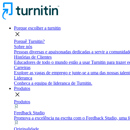
Porque escolher a turnitin
close
Porquê Turnitin?
Sobre nós
Pessoas diversas e apaixonadas dedicadas a servir a comunidade
Histórias de Clientes
Educadores de todo o mundo estão a usar Turnitin para trazer eq
Carreiras
Explore as vagas de emprego e junte-se a uma das nossas talent
Liderança
Conheça a equipa de liderança de Turnitin.
Produtos
close
Produtos
Feedback Studio
Promova a excelência na escrita com o Feedback Studio, uma fe
Originalidade