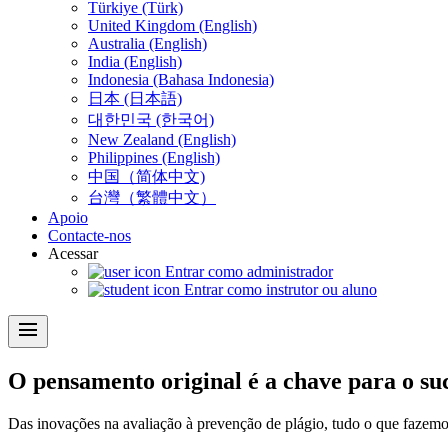
Türkiye (Türk)
United Kingdom (English)
Australia (English)
India (English)
Indonesia (Bahasa Indonesia)
日本 (日本語)
대한민국 (한국어)
New Zealand (English)
Philippines (English)
中国（简体中文)
台灣（繁體中文）
Apoio
Contacte-nos
Acessar
Entrar como administrador
Entrar como instrutor ou aluno
menu
O pensamento original é a chave para o
su
Das inovações na avaliação à prevenção de plágio, tudo o que fazemos