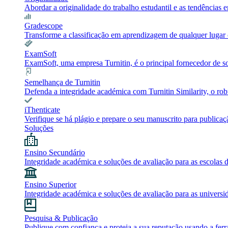
Abordar a originalidade do trabalho estudantil e as tendência
Gradescope
Transforme a classificação em aprendizagem de qualquer lugar c
ExamSoft
ExamSoft, uma empresa Turnitin, é o principal fornecedor de 
Semelhança de Turnitin
Defenda a integridade académica com Turnitin Similarity, o robu
iThenticate
Verifique se há plágio e prepare o seu manuscrito para publicaç
Soluções
Ensino Secundário
Integridade académica e soluções de avaliação para as escolas 
Ensino Superior
Integridade académica e soluções de avaliação para as universi
Pesquisa & Publicação
Publique com confiança e proteja a sua reputação usando a ferr