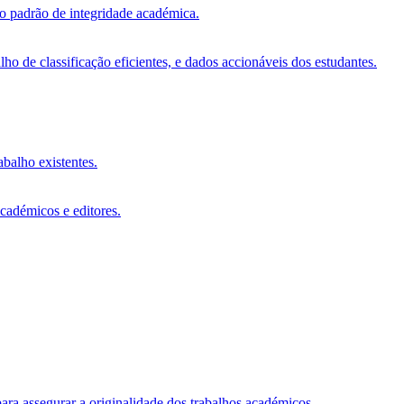
vo padrão de integridade académica.
o de classificação eficientes, e dados accionáveis dos estudantes.
abalho existentes.
académicos e editores.
ara assegurar a originalidade dos trabalhos académicos.