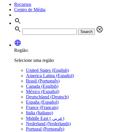
Recursos
Centro de Média
search
search
cancel
Search
language
Região:
Selecione uma região
United States (English)
America Latina (Español)
Brasil (Português)
Canada (English)
México (Español)
Deutschland (Deutsch)
España (Español)
France (Français)
Italia (Italiano)
Middle East ( عربي)
Nederland (Nederlands)
Portugal (Português)