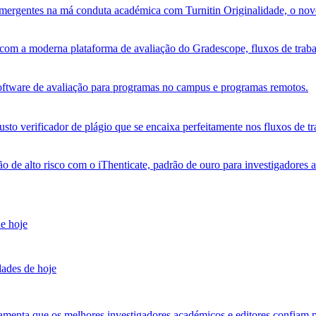
s emergentes na má conduta académica com Turnitin Originalidade, o no
om a moderna plataforma de avaliação do Gradescope, fluxos de trabalh
software de avaliação para programas no campus e programas remotos.
sto verificador de plágio que se encaixa perfeitamente nos fluxos de tr
ão de alto risco com o iThenticate, padrão de ouro para investigadores 
de hoje
dades de hoje
amenta que os melhores investigadores académicos e editores confiam p