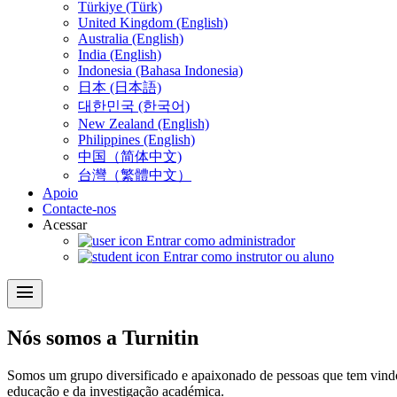
Türkiye (Türk)
United Kingdom (English)
Australia (English)
India (English)
Indonesia (Bahasa Indonesia)
日本 (日本語)
대한민국 (한국어)
New Zealand (English)
Philippines (English)
中国（简体中文)
台灣（繁體中文）
Apoio
Contacte-nos
Acessar
Entrar como administrador
Entrar como instrutor ou aluno
menu
Nós somos a
Turnitin
Somos um grupo diversificado e apaixonado de pessoas que tem vindo 
educação e da investigação académica.