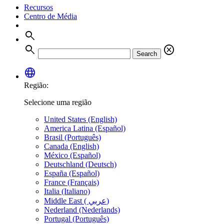
Recursos
Centro de Média
search
search
cancel
Search
language
Região:
Selecione uma região
United States (English)
America Latina (Español)
Brasil (Português)
Canada (English)
México (Español)
Deutschland (Deutsch)
España (Español)
France (Français)
Italia (Italiano)
Middle East ( عربي)
Nederland (Nederlands)
Portugal (Português)