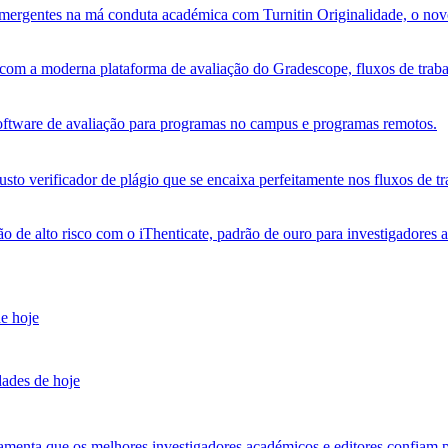
s emergentes na má conduta académica com Turnitin Originalidade, o no
om a moderna plataforma de avaliação do Gradescope, fluxos de trabalh
software de avaliação para programas no campus e programas remotos.
sto verificador de plágio que se encaixa perfeitamente nos fluxos de tr
ão de alto risco com o iThenticate, padrão de ouro para investigadores 
de hoje
dades de hoje
amenta que os melhores investigadores académicos e editores confiam p