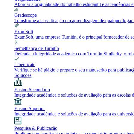
Abordar a originalidade do trabalho estudantil e as tendência
Gradescope
Transforme a classificação em aprendizagem de qualquer lugar c
ExamSoft
ExamSoft, uma empresa Turnitin, é o principal fornecedor de 
Semelhança de Turnitin
Defenda a integridade académica com Turnitin Similarity, o robu
iThenticate
Verifique se há plágio e prepare o seu manuscrito para publicaç
Soluções
Ensino Secundário
Integridade académica e soluções de avaliação para as escolas 
Ensino Superior
Integridade académica e soluções de avaliação para as universi
Pesquisa & Publicação
Publique com confiança e proteja a sua reputação usando a ferr