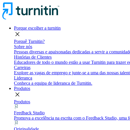
Porque escolher a turnitin
close
Porquê Turnitin?
Sobre nós
Pessoas diversas e apaixonadas dedicadas a servir a comunidade
Histórias de Clientes
Educadores de todo o mundo estão a usar Turnitin para trazer eq
Carreiras
Explore as vagas de emprego e junte-se a uma das nossas talent
Liderança
Conheça a equipa de liderança de Turnitin.
Produtos
close
Produtos
Feedback Studio
Promova a excelência na escrita com o Feedback Studio, uma fe
Originalidade