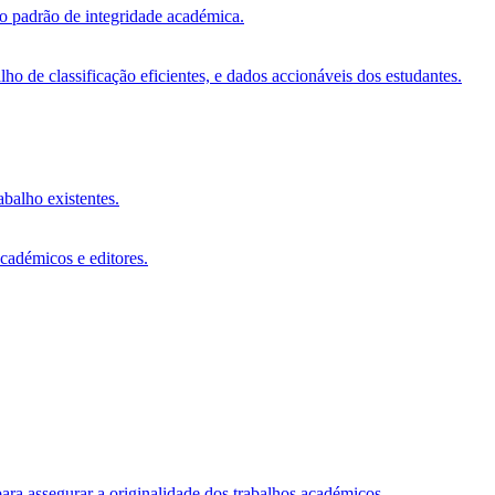
vo padrão de integridade académica.
o de classificação eficientes, e dados accionáveis dos estudantes.
abalho existentes.
académicos e editores.
ara assegurar a originalidade dos trabalhos académicos.