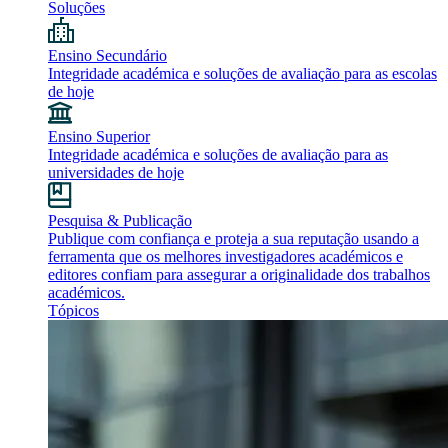
Soluções
Ensino Secundário
Integridade académica e soluções de avaliação para as escolas
de hoje
Ensino Superior
Integridade académica e soluções de avaliação para as
universidades de hoje
Pesquisa & Publicação
Publique com confiança e proteja a sua reputação usando a
ferramenta que os melhores investigadores académicos e
editores confiam para assegurar a originalidade dos trabalhos
académicos.
Tópicos