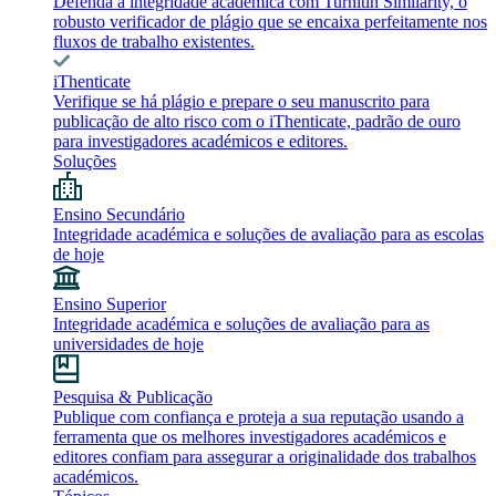
Defenda a integridade académica com Turnitin Similarity, o
robusto verificador de plágio que se encaixa perfeitamente nos
fluxos de trabalho existentes.
iThenticate
Verifique se há plágio e prepare o seu manuscrito para
publicação de alto risco com o iThenticate, padrão de ouro
para investigadores académicos e editores.
Soluções
Ensino Secundário
Integridade académica e soluções de avaliação para as escolas
de hoje
Ensino Superior
Integridade académica e soluções de avaliação para as
universidades de hoje
Pesquisa & Publicação
Publique com confiança e proteja a sua reputação usando a
ferramenta que os melhores investigadores académicos e
editores confiam para assegurar a originalidade dos trabalhos
académicos.