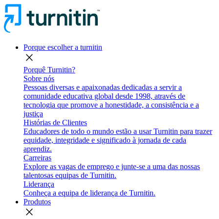
Porque escolher a turnitin
close
Porquê Turnitin?
Sobre nós
Pessoas diversas e apaixonadas dedicadas a servir a
comunidade educativa global desde 1998, através de
tecnologia que promove a honestidade, a consistência e a
justiça
Histórias de Clientes
Educadores de todo o mundo estão a usar Turnitin para trazer
equidade, integridade e significado à jornada de cada
aprendiz.
Carreiras
Explore as vagas de emprego e junte-se a uma das nossas
talentosas equipas de Turnitin.
Liderança
Conheça a equipa de liderança de Turnitin.
Produtos
close