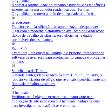
Originalidade
Abordar a originalidade do trabalho estudantil e as tendências
emergentes na má conduta académica com Turnitin
Originalidade, o novo padrão de integridade académica.
Gradescope
Transforme a classificação em aprendizagem de qualquer
lugar com a moderna plataforma de avaliação do Gradescope,
fluxos de trabalho de classificação eficientes, e dados
accionáveis dos estudantes.
ExamSoft
ExamSoft, uma empresa Turnitin, é o principal fornecedor de
software de avaliação para programas no campus e programas
remotos.
Semelhança de Turnitin
Defenda a integridade académica com Turnitin Similarity, o
robusto verificador de plágio que se encaixa perfeitamente nos
fluxos de trabalho existentes.
iThenticate
Verifique se há plágio e prepare o seu manuscrito para
publicação de alto risco com o iThenticate, padrão de ouro
para investigadores académicos e editores.