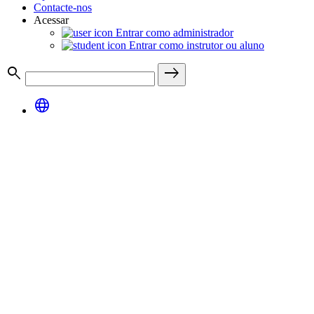
Contacte-nos
Acessar
Entrar como administrador
Entrar como instrutor ou aluno
search
east
language