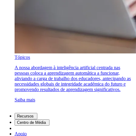
Tópicos
A nossa abordagem à inteligência artificial centrada nas
pessoas coloca a aprendizagem automática a funcionar,
aliviando a carga de trabalho dos educadores, antecipando as
necessidades globais de integridade académica do futuro e
promovendo resultados de aprendizagem significativos.
Saiba mais
Recursos
Centro de Média
Apoio