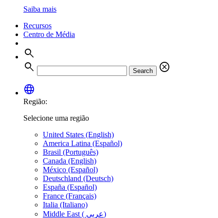
Saiba mais
Recursos
Centro de Média
search
search
cancel
Search
language
Região:
Selecione uma região
United States (English)
America Latina (Español)
Brasil (Português)
Canada (English)
México (Español)
Deutschland (Deutsch)
España (Español)
France (Français)
Italia (Italiano)
Middle East ( عربي)