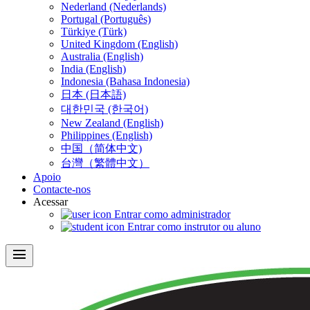
Nederland (Nederlands)
Portugal (Português)
Türkiye (Türk)
United Kingdom (English)
Australia (English)
India (English)
Indonesia (Bahasa Indonesia)
日本 (日本語)
대한민국 (한국어)
New Zealand (English)
Philippines (English)
中国（简体中文)
台灣（繁體中文）
Apoio
Contacte-nos
Acessar
Entrar como administrador
Entrar como instrutor ou aluno
menu