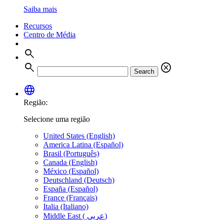
Saiba mais
Recursos
Centro de Média
search
search
cancel
Search
language
Região:
Selecione uma região
United States (English)
America Latina (Español)
Brasil (Português)
Canada (English)
México (Español)
Deutschland (Deutsch)
España (Español)
France (Français)
Italia (Italiano)
Middle East ( عربي)