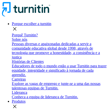
Porque escolher a turnitin
close
Porquê Turnitin?
Sobre nós
Pessoas diversas e apaixonadas dedicadas a servir a
comunidade educativa global desde 1998, através de
tecnologia que promove a honestidade, a consistência e a
justiça
Histórias de Clientes
Educadores de todo o mundo estão a usar Turnitin para trazer
equidade, integridade e significado à jornada de cada
aprendiz.
Carreiras
Explore as vagas de emprego e junte-se a uma das nossas
talentosas equipas de Turnitin.
Liderança
Conheça a equipa de liderança de Turnitin.
Produtos
close