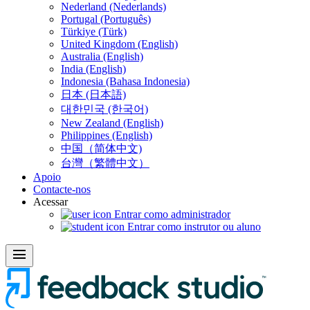
Nederland (Nederlands)
Portugal (Português)
Türkiye (Türk)
United Kingdom (English)
Australia (English)
India (English)
Indonesia (Bahasa Indonesia)
日本 (日本語)
대한민국 (한국어)
New Zealand (English)
Philippines (English)
中国（简体中文)
台灣（繁體中文）
Apoio
Contacte-nos
Acessar
Entrar como administrador
Entrar como instrutor ou aluno
menu