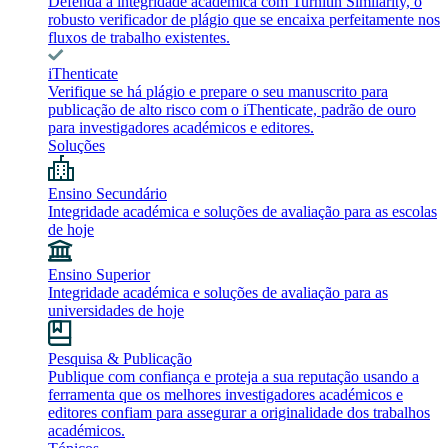
Defenda a integridade académica com Turnitin Similarity, o
robusto verificador de plágio que se encaixa perfeitamente nos
fluxos de trabalho existentes.
iThenticate
Verifique se há plágio e prepare o seu manuscrito para
publicação de alto risco com o iThenticate, padrão de ouro
para investigadores académicos e editores.
Soluções
Ensino Secundário
Integridade académica e soluções de avaliação para as escolas
de hoje
Ensino Superior
Integridade académica e soluções de avaliação para as
universidades de hoje
Pesquisa & Publicação
Publique com confiança e proteja a sua reputação usando a
ferramenta que os melhores investigadores académicos e
editores confiam para assegurar a originalidade dos trabalhos
académicos.