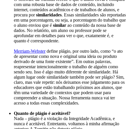
com uma robusta base de dados de conteúdo, incluindo
internet, conteúdos acadêmicos e de trabalhos de alunos, e
procura por
similaridades
. Essas similaridades são reportadas
em uma porcentagem, ou seja, a porcentagem do trabalho que
o aluno enviou que é
similar
ao conteúdo da nossa base de
dados. No relatório, um aluno ou professor pode se
aprofundar em detalhes para ver o que, exatamente é, e
quanto é correspondente.
Merriam-Webster
define plágio, por outro lado, como “o ato
de apresentar como nova e original uma ideia ou produto
derivado de uma fonte existente”. Em outras palavras,
reapresentar intencionalmente o trabalho de alguém como
sendo seu. Isso é algo muito diferente de similaridade. Há
algum lugar onde similaridade também pode ser plágio? Sim,
claro, mas vale repetir: nós deixamos esse julgamento para os
educadores que estão trabalhando próximos aos alunos, que
têm uma variedade de contextos que podem usar para
compreender a situação. Nossa ferramenta nunca vai ter
acesso a todas essas complexidades.
Quanto de plágio é aceitável?
Nada – plágio é a violação da Integridade Acadêmica, e
nunca é aceitável. Entretanto, voltamos à minha afirmação
anterior: A Turnitin não detecta plágio.