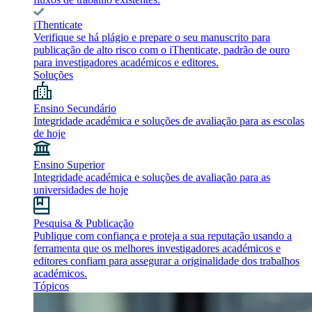
iThenticate
Verifique se há plágio e prepare o seu manuscrito para
publicação de alto risco com o iThenticate, padrão de ouro
para investigadores académicos e editores.
Soluções
Ensino Secundário
Integridade académica e soluções de avaliação para as escolas
de hoje
Ensino Superior
Integridade académica e soluções de avaliação para as
universidades de hoje
Pesquisa & Publicação
Publique com confiança e proteja a sua reputação usando a
ferramenta que os melhores investigadores académicos e
editores confiam para assegurar a originalidade dos trabalhos
académicos.
Tópicos