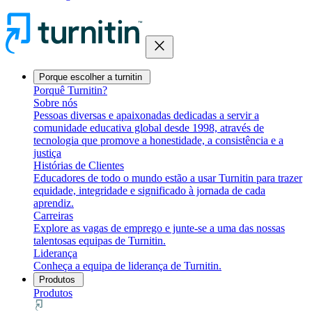
close
Porque escolher a turnitin
Porquê Turnitin?
Sobre nós
Pessoas diversas e apaixonadas dedicadas a servir a
comunidade educativa global desde 1998, através de
tecnologia que promove a honestidade, a consistência e a
justiça
Histórias de Clientes
Educadores de todo o mundo estão a usar Turnitin para trazer
equidade, integridade e significado à jornada de cada
aprendiz.
Carreiras
Explore as vagas de emprego e junte-se a uma das nossas
talentosas equipas de Turnitin.
Liderança
Conheça a equipa de liderança de Turnitin.
Produtos
Produtos