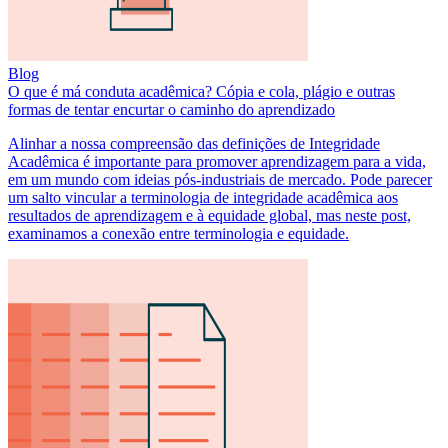
Blog
O que é má conduta acadêmica? Cópia e cola, plágio e outras
formas de tentar encurtar o caminho do aprendizado
Alinhar a nossa compreensão das definições de Integridade
Acadêmica é importante para promover aprendizagem para a vida,
em um mundo com ideias pós-industriais de mercado. Pode parecer
um salto vincular a terminologia de integridade acadêmica aos
resultados de aprendizagem e à equidade global, mas neste post,
examinamos a conexão entre terminologia e equidade.