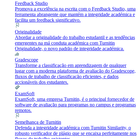
Feedback Studio
Promova a excelência na escrita com o Feedback Studio, uma
ferramenta abrangente que mantém a integridade académica e
facilita um feedback significativo.
Originalidade
Abordar a originalidade do trabalho estudantil e as tendências
emergentes na má conduta académica com Turnitin
Originalidade, o novo padrão de integridade académica.
Gradescope
Transforme a classificação em aprendizagem de qualquer
lugar com a moderna plataforma de avaliação do Gradescope,
fluxos de trabalho de classificação eficientes, e dados
accionáveis dos estudantes.
ExamSoft
ExamSoft, uma empresa Turnitin, é o principal fornecedor de
software de avaliação para programas no campus e programas
remotos.
Semelhança de Turnitin
Defenda a integridade académica com Turnitin Similarity, o
robusto verificador de plágio que se encaixa perfeitamente nos
fluxos de trabalho existentes.