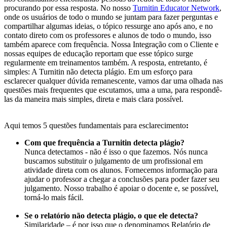
procurando por essa resposta. No nosso
Turnitin Educator Network
,
onde os usuários de todo o mundo se juntam para fazer perguntas e
compartilhar algumas ideias, o tópico ressurge ano após ano, e no
contato direto com os professores e alunos de todo o mundo, isso
também aparece com frequência. Nossa Integração com o Cliente e
nossas equipes de educação reportam que esse tópico surge
regularmente em treinamentos também. A resposta, entretanto, é
simples: A Turnitin não detecta plágio. Em um esforço para
esclarecer qualquer dúvida remanescente, vamos dar uma olhada nas
questões mais frequentes que escutamos, uma a uma, para respondê-
las da maneira mais simples, direta e mais clara possível.
Aqui temos 5 questões fundamentais para esclarecimento
:
Com que frequência a Turnitin detecta plágio?
Nunca detectamos - não é isso o que fazemos. Nós nunca
buscamos substituir o julgamento de um profissional em
atividade direta com os alunos. Fornecemos informação para
ajudar o professor a chegar a conclusões para poder fazer seu
julgamento. Nosso trabalho é apoiar o docente e, se possível,
torná-lo mais fácil.
Se o relatório não detecta plágio, o que ele detecta?
Similaridade – é por isso que o denominamos Relatório de