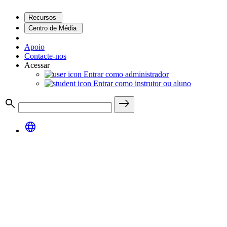
Recursos
Centro de Média
Apoio
Contacte-nos
Acessar
Entrar como administrador
Entrar como instrutor ou aluno
search
east
language