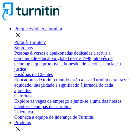
Porque escolher a turnitin
close
Porquê Turnitin?
Sobre nós
Pessoas diversas e apaixonadas dedicadas a servir a
comunidade educativa global desde 1998, através de
tecnologia que promove a honestidade, a consistência e a
justiça
Histórias de Clientes
Educadores de todo o mundo estão a usar Turnitin para trazer
equidade, integridade e significado à jornada de cada
aprendiz.
Carreiras
Explore as vagas de emprego e junte-se a uma das nossas
talentosas equipas de Turnitin.
Liderança
Conheça a equipa de liderança de Turnitin.
Produtos
close