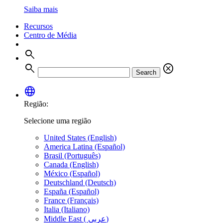
Saiba mais
Recursos
Centro de Média
search
search
cancel
Search
language
Região:
Selecione uma região
United States (English)
America Latina (Español)
Brasil (Português)
Canada (English)
México (Español)
Deutschland (Deutsch)
España (Español)
France (Français)
Italia (Italiano)
Middle East ( عربي)