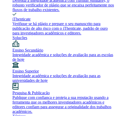
Defenda a integridade académica com Turnitin Similarity, o
robusto verificador de plágio que se encaixa perfeitamente nos
fluxos de trabalho existentes.
iThenticate
Verifique se há plágio e prepare o seu manuscrito para
publicação de alto risco com o iThenticate, padrão de ouro
para investigadores académicos e editores.
Soluções
Ensino Secundário
Integridade académica e soluções de avaliação para as escolas
de hoje
Ensino Superior
Integridade académica e soluções de avaliação para as
universidades de hoje
Pesquisa & Publicação
Publique com confiança e proteja a sua reputação usando a
ferramenta que os melhores investigadores académicos e
editores confiam para assegurar a originalidade dos trabalhos
académicos.