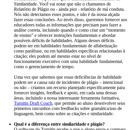
Similaridade. Você vai notar que não o chamamos de
Relatório de Plágio ou - ainda pior - relatório de má conduta.
Nós não detectamos esses pontos, e não é da nossa alçada
fazer essas conclusões. Ao invés disso, queremos fornecer aos
educadores todas as informações que precisam para fazer a
análise correta, incluindo quando e como criar um “momento
de ensino” e oferecer instruções fundamentais e abordar
possíveis déficits de habilidades. Alguns desses déficits
podem ser em habilidades fundamentais de alfabetização
como paráfrase, ou em habilidades específicas relacionadas à
citação; eles podem até mesmo estar no nível de
funcionamento executivo com uma habilidade fundamental,
como o gerenciamento de tempo.
Uma vez que sabemos que essas deficiências de habilidade
podem ser a causa raiz de incidentes de plágio – intencional
ou não – criamos um recurso planejado especificamente para
fornecer insights, feedback e apoio, em cada uma dessas
áreas, incluindo a nossa interessante ferramenta formativa,
Turnitin Draft Coach
, que permite ao aluno desenvolver seus
primeiros rascunhos com feedbacks sobre gramática/uso de
linguagem, bem como sobre as citações e similaridade.
Qual é a diferença entre similaridade e plágio?
O software da Turnitin recebe o que o aluno envia e compara