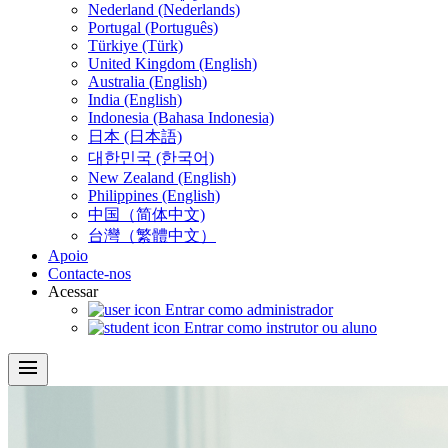
Nederland (Nederlands)
Portugal (Português)
Türkiye (Türk)
United Kingdom (English)
Australia (English)
India (English)
Indonesia (Bahasa Indonesia)
日本 (日本語)
대한민국 (한국어)
New Zealand (English)
Philippines (English)
中国（简体中文)
台灣（繁體中文）
Apoio
Contacte-nos
Acessar
Entrar como administrador
Entrar como instrutor ou aluno
menu