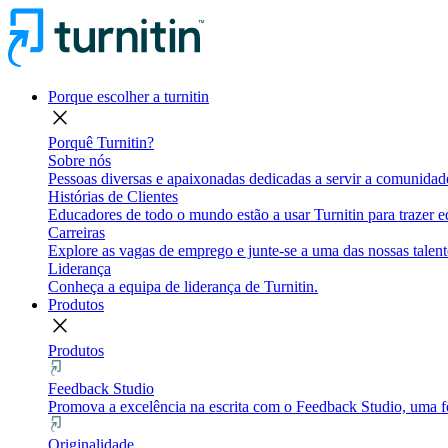
Porque escolher a turnitin
close
Porquê Turnitin?
Sobre nós
Pessoas diversas e apaixonadas dedicadas a servir a comunidade
Histórias de Clientes
Educadores de todo o mundo estão a usar Turnitin para trazer eq
Carreiras
Explore as vagas de emprego e junte-se a uma das nossas talent
Liderança
Conheça a equipa de liderança de Turnitin.
Produtos
close
Produtos
Feedback Studio
Promova a excelência na escrita com o Feedback Studio, uma fe
Originalidade