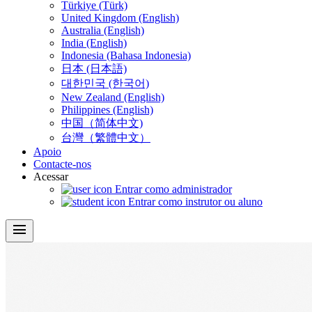
Türkiye (Türk)
United Kingdom (English)
Australia (English)
India (English)
Indonesia (Bahasa Indonesia)
日本 (日本語)
대한민국 (한국어)
New Zealand (English)
Philippines (English)
中国（简体中文)
台灣（繁體中文）
Apoio
Contacte-nos
Acessar
Entrar como administrador
Entrar como instrutor ou aluno
menu