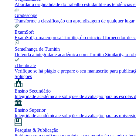
Abordar a originalidade do trabalho estudantil e as tendência
Gradescope
Transforme a classificação em aprendizagem de qualquer lugar c
ExamSoft
ExamSoft, uma empresa Turnitin, é o principal fornecedor de 
Semelhança de Turnitin
Defenda a integridade académica com Turnitin Similarity, o robu
iThenticate
Verifique se há plágio e prepare o seu manuscrito para publicaç
Soluções
Ensino Secundário
Integridade académica e soluções de avaliação para as escolas 
Ensino Superior
Integridade académica e soluções de avaliação para as universi
Pesquisa & Publicação
Publique com confiança e proteja a sua reputação usando a ferr