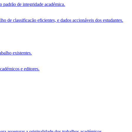
vo padrão de integridade académica.
o de classificação eficientes, e dados accionáveis dos estudantes.
abalho existentes.
académicos e editores.
ara assegurar a originalidade dos trabalhos académicos.