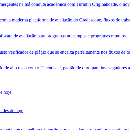
s emergentes na má conduta académica com Turnitin Originalidade, o no
om a moderna plataforma de avaliação do Gradescope, fluxos de trabalh
software de avaliação para programas no campus e programas remotos.
sto verificador de plágio que se encaixa perfeitamente nos fluxos de tr
ão de alto risco com o iThenticate, padrão de ouro para investigadores 
de hoje
dades de hoje
amenta que os melhores investigadores académicos e editores confiam p