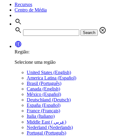
Recursos
Centro de Média
search
search
cancel
Search
language
Região:
Selecione uma região
United States (English)
America Latina (Español)
Brasil (Português)
Canada (English)
México (Español)
Deutschland (Deutsch)
España (Español)
France (Français)
Italia (Italiano)
Middle East ( عربي)
Nederland (Nederlands)
Portugal (Português)