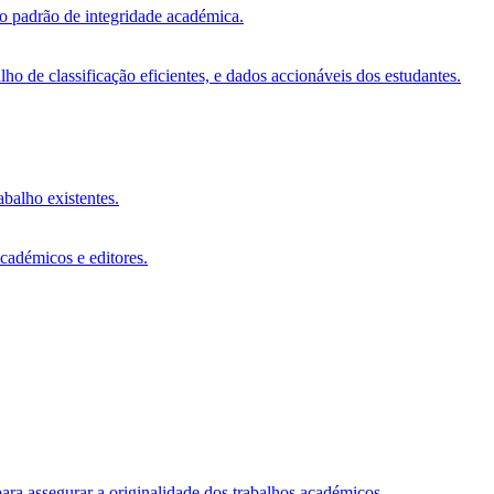
vo padrão de integridade académica.
o de classificação eficientes, e dados accionáveis dos estudantes.
abalho existentes.
académicos e editores.
ara assegurar a originalidade dos trabalhos académicos.