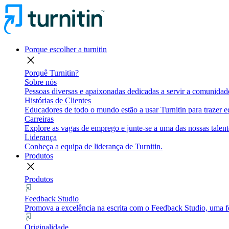
Porque escolher a turnitin
close
Porquê Turnitin?
Sobre nós
Pessoas diversas e apaixonadas dedicadas a servir a comunidade
Histórias de Clientes
Educadores de todo o mundo estão a usar Turnitin para trazer eq
Carreiras
Explore as vagas de emprego e junte-se a uma das nossas talent
Liderança
Conheça a equipa de liderança de Turnitin.
Produtos
close
Produtos
Feedback Studio
Promova a excelência na escrita com o Feedback Studio, uma fe
Originalidade