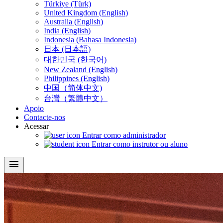
Türkiye (Türk)
United Kingdom (English)
Australia (English)
India (English)
Indonesia (Bahasa Indonesia)
日本 (日本語)
대한민국 (한국어)
New Zealand (English)
Philippines (English)
中国（简体中文)
台灣（繁體中文）
Apoio
Contacte-nos
Acessar
Entrar como administrador
Entrar como instrutor ou aluno
menu