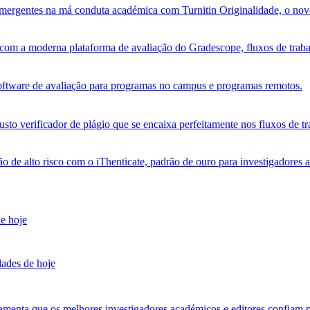
s emergentes na má conduta académica com Turnitin Originalidade, o no
om a moderna plataforma de avaliação do Gradescope, fluxos de trabalh
software de avaliação para programas no campus e programas remotos.
sto verificador de plágio que se encaixa perfeitamente nos fluxos de tr
ão de alto risco com o iThenticate, padrão de ouro para investigadores 
de hoje
dades de hoje
amenta que os melhores investigadores académicos e editores confiam p