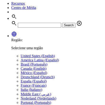
Recursos
Centro de Média
search
search
cancel
Search
language
Região:
Selecione uma região
United States (English)
America Latina (Español)
Brasil (Português)
Canada (English)
México (Español)
Deutschland (Deutsch)
España (Español)
France (Français)
Italia (Italiano)
Middle East ( عربي)
Nederland (Nederlands)
Portugal (Português)