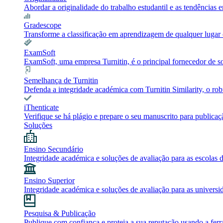
Abordar a originalidade do trabalho estudantil e as tendência
Gradescope
Transforme a classificação em aprendizagem de qualquer lugar c
ExamSoft
ExamSoft, uma empresa Turnitin, é o principal fornecedor de 
Semelhança de Turnitin
Defenda a integridade académica com Turnitin Similarity, o robu
iThenticate
Verifique se há plágio e prepare o seu manuscrito para publicaç
Soluções
Ensino Secundário
Integridade académica e soluções de avaliação para as escolas 
Ensino Superior
Integridade académica e soluções de avaliação para as universi
Pesquisa & Publicação
Publique com confiança e proteja a sua reputação usando a ferr