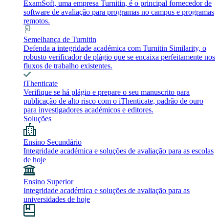
ExamSoft, uma empresa Turnitin, é o principal fornecedor de
software de avaliação para programas no campus e programas
remotos.
Semelhança de Turnitin
Defenda a integridade académica com Turnitin Similarity, o
robusto verificador de plágio que se encaixa perfeitamente nos
fluxos de trabalho existentes.
iThenticate
Verifique se há plágio e prepare o seu manuscrito para
publicação de alto risco com o iThenticate, padrão de ouro
para investigadores académicos e editores.
Soluções
Ensino Secundário
Integridade académica e soluções de avaliação para as escolas
de hoje
Ensino Superior
Integridade académica e soluções de avaliação para as
universidades de hoje