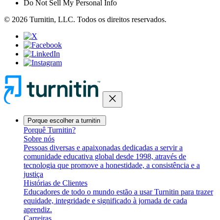
Do Not Sell My Personal Info
© 2026 Turnitin, LLC. Todos os direitos reservados.
close
Porque escolher a turnitin
Porquê Turnitin?
Sobre nós
Pessoas diversas e apaixonadas dedicadas a servir a
comunidade educativa global desde 1998, através de
tecnologia que promove a honestidade, a consistência e a
justiça
Histórias de Clientes
Educadores de todo o mundo estão a usar Turnitin para trazer
equidade, integridade e significado à jornada de cada
aprendiz.
Carreiras