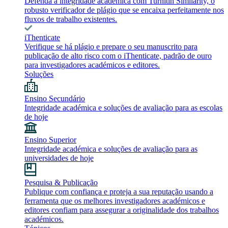
Defenda a integridade académica com Turnitin Similarity, o
robusto verificador de plágio que se encaixa perfeitamente nos
fluxos de trabalho existentes.
iThenticate
Verifique se há plágio e prepare o seu manuscrito para
publicação de alto risco com o iThenticate, padrão de ouro
para investigadores académicos e editores.
Soluções
Ensino Secundário
Integridade académica e soluções de avaliação para as escolas
de hoje
Ensino Superior
Integridade académica e soluções de avaliação para as
universidades de hoje
Pesquisa & Publicação
Publique com confiança e proteja a sua reputação usando a
ferramenta que os melhores investigadores académicos e
editores confiam para assegurar a originalidade dos trabalhos
académicos.