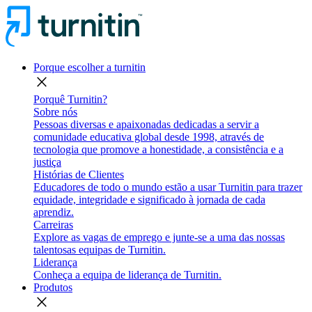
Porque escolher a turnitin
close
Porquê Turnitin?
Sobre nós
Pessoas diversas e apaixonadas dedicadas a servir a
comunidade educativa global desde 1998, através de
tecnologia que promove a honestidade, a consistência e a
justiça
Histórias de Clientes
Educadores de todo o mundo estão a usar Turnitin para trazer
equidade, integridade e significado à jornada de cada
aprendiz.
Carreiras
Explore as vagas de emprego e junte-se a uma das nossas
talentosas equipas de Turnitin.
Liderança
Conheça a equipa de liderança de Turnitin.
Produtos
close