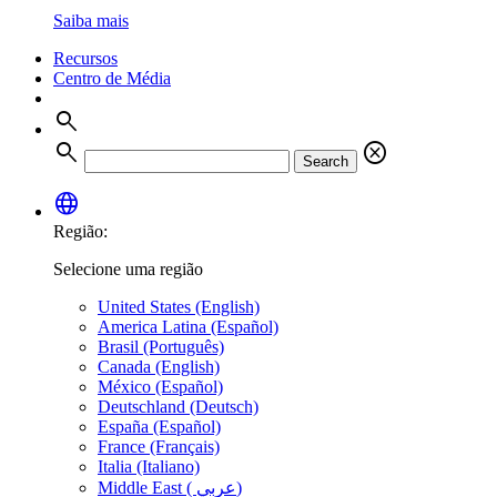
Saiba mais
Recursos
Centro de Média
search
search
cancel
Search
language
Região:
Selecione uma região
United States (English)
America Latina (Español)
Brasil (Português)
Canada (English)
México (Español)
Deutschland (Deutsch)
España (Español)
France (Français)
Italia (Italiano)
Middle East ( عربي)