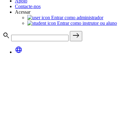
Apoio
Contacte-nos
Acessar
Entrar como administrador
Entrar como instrutor ou aluno
search
east
language