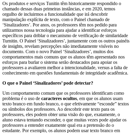
Os produtos e serviços Tunitin têm historicamente respondido o
chamado dessas duas primeiras instâncias, e em 2020, temos
orgulho de incluirmos a funcionalidade que irá descobrir
manipulação explícita de texto, com o Painel chamado de
‘Sinalizadores’. Por anos, os professores têm nos pedido para
utilizarmos nossa tecnologia para ajudar a identificar esforços
específicos para driblar o mecanismo de verificação de similaridade
Turnitin. O Painel ‘Sinalizadores’, juntamente com os outros painéis
de insights, revelam percepções não imediatamente visíveis no
documento. Com o novo Painel ‘Sinalizadores’, muitos dos
comportamentos mais comuns que os alunos têm apresentado nos
esforços para burlar o sistema serão destacados para apoiar os
professores a avaliarem melhor a intencionalidade, versus a falta de
conhecimento em questões fundamentais de integridade acadêmica.
O que o Painel ‘Sinalizadores’ pode detectar?
Um comportamento comum que os professores identificam como
problema é o uso de
caracteres ocultos
, em que os alunos usam
texto branco em fundo branco, o que efetivamente “esconde” textos
ou símbolos dos professores. Ao descobrir este texto para os
professores, eles podem obter uma visão do que, exatamente, o
aluno estava tentando esconder, o que muitas vezes pode ajudar os
professores a entender exatamente qual era a pretensão do o
estudante. Por exemplo, os alunos podem usar texto branco em