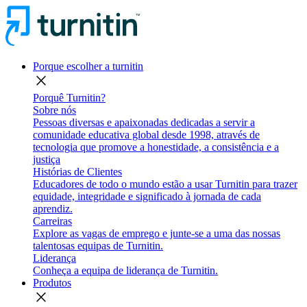
Porque escolher a turnitin
close
Porquê Turnitin?
Sobre nós
Pessoas diversas e apaixonadas dedicadas a servir a
comunidade educativa global desde 1998, através de
tecnologia que promove a honestidade, a consistência e a
justiça
Histórias de Clientes
Educadores de todo o mundo estão a usar Turnitin para trazer
equidade, integridade e significado à jornada de cada
aprendiz.
Carreiras
Explore as vagas de emprego e junte-se a uma das nossas
talentosas equipas de Turnitin.
Liderança
Conheça a equipa de liderança de Turnitin.
Produtos
close