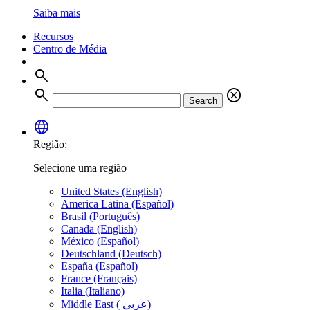
Saiba mais
Recursos
Centro de Média
search
search
cancel
Search
language
Região:
Selecione uma região
United States (English)
America Latina (Español)
Brasil (Português)
Canada (English)
México (Español)
Deutschland (Deutsch)
España (Español)
France (Français)
Italia (Italiano)
Middle East ( عربي)