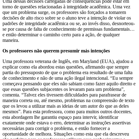
Uma dessas decisões carregadas de consequências pode estar em
torno de questões relacionadas à integridade acadêmica. Uma vez
que um problema surge, os professores são forçados a tomarem
decisões de alto risco sobre se o aluno teve a intenção de violar os
padrões de integridade acadêmica ou se, ao invés disso, desnorteou-
se por causa de falta de conhecimento de premissas fundamentais…
e então determinar o caminho certo para a ação, de qualquer
maneira.
Os professores não querem presumir más intenções
Uma professora veterana de Inglês, em Maryland (EUA), ajudou a
explicar como ela abordou estas questões, afirmando que sempre
partia do pressuposto de que o problema era resultado de uma falta
de conhecimento e não de uma ação ilegal intencional. “Eu sempre
começava pensando que eles não sabiam como fazer aquilo direito e
que essas questões subjacentes os levaram para um problema”,
comenta. “Talvez eles tivessem dificuldades para parafrasear de
maneira correta ou, até mesmo, problemas na compreensão de texto
que os levou a utilizar mais as ideias de um autor do que as deles
mesmos”. Para esta professora, como para muitos outros docentes,
esta abordagem lhe garantiu espaço para intervir, identificar
exatamente onde estava o erro, determinar as instruções assertivas
necessárias para corrigir o problema, e então fornecer a
oportunidade de melhora. Situações como esta que ela descreveu