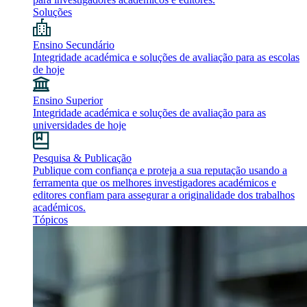
Soluções
Ensino Secundário
Integridade académica e soluções de avaliação para as escolas
de hoje
Ensino Superior
Integridade académica e soluções de avaliação para as
universidades de hoje
Pesquisa & Publicação
Publique com confiança e proteja a sua reputação usando a
ferramenta que os melhores investigadores académicos e
editores confiam para assegurar a originalidade dos trabalhos
académicos.
Tópicos