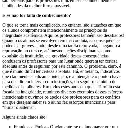
são perfeitas para os professores utilizem seus conhecimentos e
habilidades da melhor forma possível.
E se não for falta de conhecimento?
O que se torna mais complicado, no entanto, são situações em que
os alunos comprometem intencionalmente os princípios da
integridade acadêmica. Aqui os professores também são desafiados!
Quando os alunos se envolvem em má conduta, as consequências
podem ser graves - tudo, desde uma tarefa reprovada, chegando à
reprovação no curso e, até mesmo, ações disciplinares, como
expulsão da instituição, e a gravidade destas consequências
conduzem os professores para um lugar onde querem ter certeza
absoluta antes de seguirem por este caminho. O problema, claro, é
que é muito difícil ter certeza absoluta. Há, entretanto, indicativos
que claramente sinalizam a intenção, e a intenção é o ponto-chave
para decidir em intervir com instruções, ou seguir o caminho de
medidas disciplinares. Em todos estes anos em que a Turnitin está
focada na integridade, reunimos diversos exemplos desses esforços
intencionais e ouvimos os apelos dos professores para os cenários
em que desejam saber se o aluno fez esforços intencionais para
“burlar o sistema”.
Alguns sinais claros são:
Fraude acadêmica - Obviamente, se o aluno pagar por um