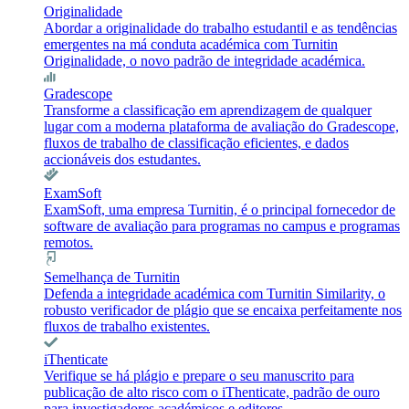
Originalidade
Abordar a originalidade do trabalho estudantil e as tendências
emergentes na má conduta académica com Turnitin
Originalidade, o novo padrão de integridade académica.
Gradescope
Transforme a classificação em aprendizagem de qualquer
lugar com a moderna plataforma de avaliação do Gradescope,
fluxos de trabalho de classificação eficientes, e dados
accionáveis dos estudantes.
ExamSoft
ExamSoft, uma empresa Turnitin, é o principal fornecedor de
software de avaliação para programas no campus e programas
remotos.
Semelhança de Turnitin
Defenda a integridade académica com Turnitin Similarity, o
robusto verificador de plágio que se encaixa perfeitamente nos
fluxos de trabalho existentes.
iThenticate
Verifique se há plágio e prepare o seu manuscrito para
publicação de alto risco com o iThenticate, padrão de ouro
para investigadores académicos e editores.