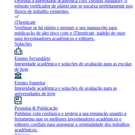
Defenda a integridade académica com Turnitin Similarity, o
robusto verificador de plágio que se encaixa perfeitamente nos
fluxos de trabalho existentes.
iThenticate
Verifique se há plágio e prepare o seu manuscrito para
publicação de alto risco com o iThenticate, padrão de ouro
para investigadores académicos e editores.
Soluções
Ensino Secundário
Integridade académica e soluções de avaliação para as escolas
de hoje
Ensino Superior
Integridade académica e soluções de avaliação para as
universidades de hoje
Pesquisa & Publicação
Publique com confiança e proteja a sua reputação usando a
ferramenta que os melhores investigadores académicos e
editores confiam para assegurar a originalidade dos trabalhos
académicos.