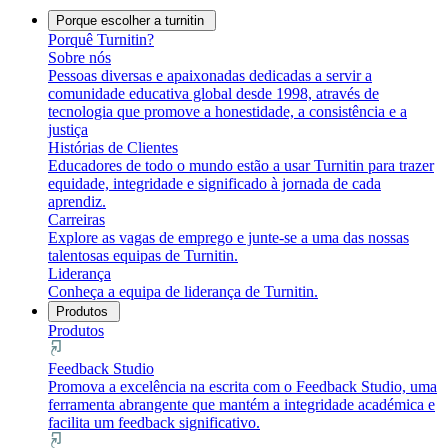
Porque escolher a turnitin
Porquê Turnitin?
Sobre nós
Pessoas diversas e apaixonadas dedicadas a servir a
comunidade educativa global desde 1998, através de
tecnologia que promove a honestidade, a consistência e a
justiça
Histórias de Clientes
Educadores de todo o mundo estão a usar Turnitin para trazer
equidade, integridade e significado à jornada de cada
aprendiz.
Carreiras
Explore as vagas de emprego e junte-se a uma das nossas
talentosas equipas de Turnitin.
Liderança
Conheça a equipa de liderança de Turnitin.
Produtos
Produtos
Feedback Studio
Promova a excelência na escrita com o Feedback Studio, uma
ferramenta abrangente que mantém a integridade académica e
facilita um feedback significativo.