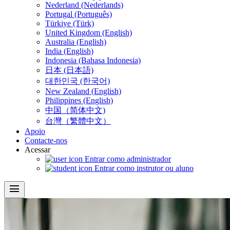
Nederland (Nederlands)
Portugal (Português)
Türkiye (Türk)
United Kingdom (English)
Australia (English)
India (English)
Indonesia (Bahasa Indonesia)
日本 (日本語)
대한민국 (한국어)
New Zealand (English)
Philippines (English)
中国（简体中文)
台灣（繁體中文）
Apoio
Contacte-nos
Acessar
Entrar como administrador
Entrar como instrutor ou aluno
menu