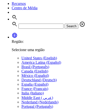
Recursos
Centro de Média
search
search
cancel
Search
language
Região:
Selecione uma região
United States (English)
America Latina (Español)
Brasil (Português)
Canada (English)
México (Español)
Deutschland (Deutsch)
España (Español)
France (Français)
Italia (Italiano)
Middle East ( عربي)
Nederland (Nederlands)
Portugal (Português)