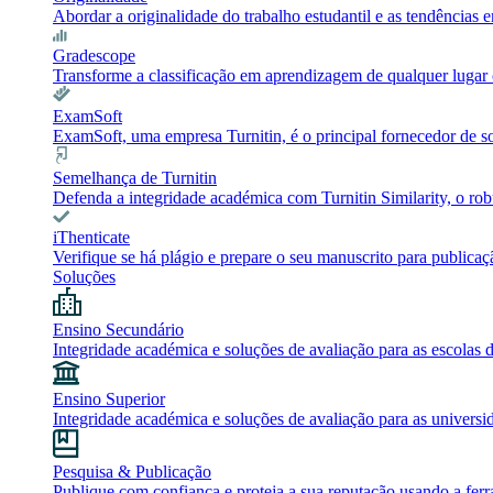
Abordar a originalidade do trabalho estudantil e as tendência
Gradescope
Transforme a classificação em aprendizagem de qualquer lugar c
ExamSoft
ExamSoft, uma empresa Turnitin, é o principal fornecedor de 
Semelhança de Turnitin
Defenda a integridade académica com Turnitin Similarity, o robu
iThenticate
Verifique se há plágio e prepare o seu manuscrito para publicaç
Soluções
Ensino Secundário
Integridade académica e soluções de avaliação para as escolas 
Ensino Superior
Integridade académica e soluções de avaliação para as universi
Pesquisa & Publicação
Publique com confiança e proteja a sua reputação usando a ferr