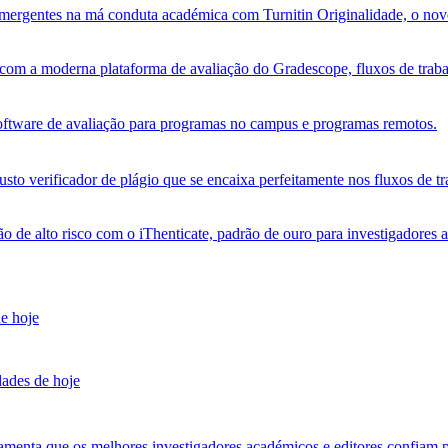
s emergentes na má conduta académica com Turnitin Originalidade, o no
om a moderna plataforma de avaliação do Gradescope, fluxos de trabalh
software de avaliação para programas no campus e programas remotos.
sto verificador de plágio que se encaixa perfeitamente nos fluxos de tr
ão de alto risco com o iThenticate, padrão de ouro para investigadores 
de hoje
dades de hoje
amenta que os melhores investigadores académicos e editores confiam p