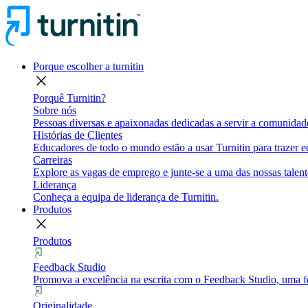
Porque escolher a turnitin
close
Porquê Turnitin?
Sobre nós
Pessoas diversas e apaixonadas dedicadas a servir a comunidade
Histórias de Clientes
Educadores de todo o mundo estão a usar Turnitin para trazer eq
Carreiras
Explore as vagas de emprego e junte-se a uma das nossas talent
Liderança
Conheça a equipa de liderança de Turnitin.
Produtos
close
Produtos
Feedback Studio
Promova a excelência na escrita com o Feedback Studio, uma fe
Originalidade