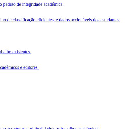
vo padrão de integridade académica.
o de classificação eficientes, e dados accionáveis dos estudantes.
abalho existentes.
académicos e editores.
ara assegurar a originalidade dos trabalhos académicos.