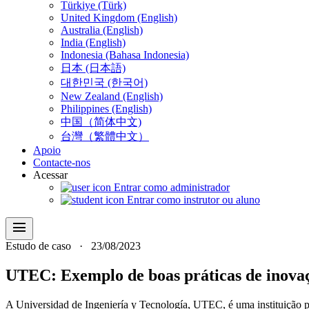
Türkiye (Türk)
United Kingdom (English)
Australia (English)
India (English)
Indonesia (Bahasa Indonesia)
日本 (日本語)
대한민국 (한국어)
New Zealand (English)
Philippines (English)
中国（简体中文)
台灣（繁體中文）
Apoio
Contacte-nos
Acessar
Entrar como administrador
Entrar como instrutor ou aluno
menu
Estudo de caso
·
23/08/2023
UTEC: Exemplo de boas práticas de inovaç
A Universidad de Ingeniería y Tecnología, UTEC, é uma instituição 