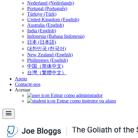
Nederland (Nederlands)
Portugal (Português)
Türkiye (Türk)
United Kingdom (English)
Australia (English)
India (English)
Indonesia (Bahasa Indonesia)
日本 (日本語)
대한민국 (한국어)
New Zealand (English)
Philippines (English)
中国（简体中文)
台灣（繁體中文）
Apoio
Contacte-nos
Acessar
Entrar como administrador
Entrar como instrutor ou aluno
menu