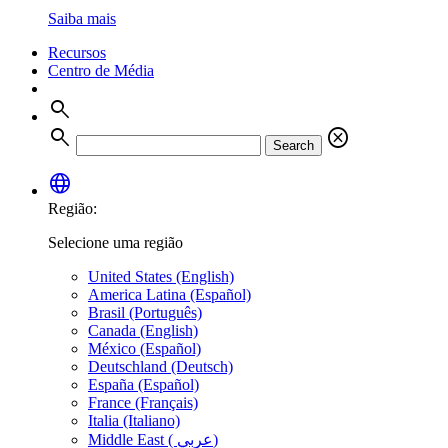
Saiba mais
Recursos
Centro de Média
search
search
cancel
Search
language
Região:
Selecione uma região
United States (English)
America Latina (Español)
Brasil (Português)
Canada (English)
México (Español)
Deutschland (Deutsch)
España (Español)
France (Français)
Italia (Italiano)
Middle East ( عربي)