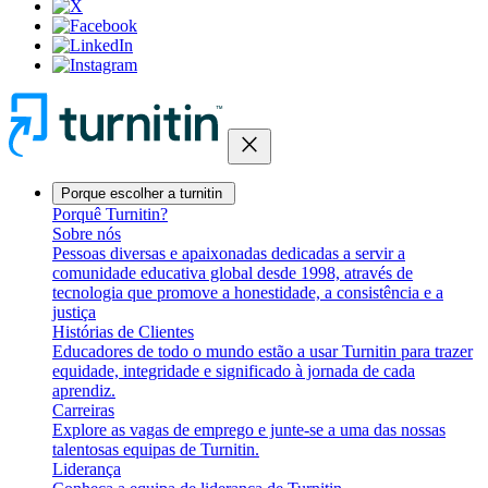
close
Porque escolher a turnitin
Porquê Turnitin?
Sobre nós
Pessoas diversas e apaixonadas dedicadas a servir a
comunidade educativa global desde 1998, através de
tecnologia que promove a honestidade, a consistência e a
justiça
Histórias de Clientes
Educadores de todo o mundo estão a usar Turnitin para trazer
equidade, integridade e significado à jornada de cada
aprendiz.
Carreiras
Explore as vagas de emprego e junte-se a uma das nossas
talentosas equipas de Turnitin.
Liderança