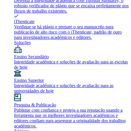
Defenda a integridade académica com Turnitin Similarity, o
robusto verificador de plágio que se encaixa perfeitamente nos
fluxos de trabalho existentes.
iThenticate
Verifique se há plágio e prepare o seu manuscrito para
publicação de alto risco com o iThenticate, padrão de ouro
para investigadores académicos e editores.
Soluções
Ensino Secundário
Integridade académica e soluções de avaliação para as escolas
de hoje
Ensino Superior
Integridade académica e soluções de avaliação para as
universidades de hoje
Pesquisa & Publicação
Publique com confiança e proteja a sua reputação usando a
ferramenta que os melhores investigadores académicos e
editores confiam para assegurar a originalidade dos trabalhos
académicos.