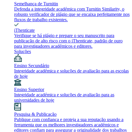
Semelhança de Turnitin
Defenda a integridade académica com Turnitin Similarity, o
robusto verificador de plágio que se encaixa perfeitamente nos
fluxos de trabalho existentes.
iThenticate
Verifique se há plágio e prepare o seu manuscrito para
publicação de alto risco com o iThenticate, padrão de ouro
para investigadores académicos e editores.
Soluções
Ensino Secundário
Integridade académica e soluções de avaliação para as escolas
de hoje
Ensino Superior
Integridade académica e soluções de avaliação para as
universidades de hoje
Pesquisa & Publicação
Publique com confiança e proteja a sua reputação usando a
ferramenta que os melhores investigadores académicos e
editores confiam para assegurar a originalidade dos trabalhos