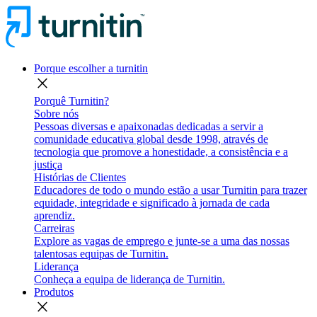
Porque escolher a turnitin
close
Porquê Turnitin?
Sobre nós
Pessoas diversas e apaixonadas dedicadas a servir a
comunidade educativa global desde 1998, através de
tecnologia que promove a honestidade, a consistência e a
justiça
Histórias de Clientes
Educadores de todo o mundo estão a usar Turnitin para trazer
equidade, integridade e significado à jornada de cada
aprendiz.
Carreiras
Explore as vagas de emprego e junte-se a uma das nossas
talentosas equipas de Turnitin.
Liderança
Conheça a equipa de liderança de Turnitin.
Produtos
close