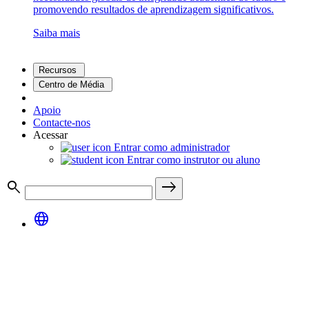
promovendo resultados de aprendizagem significativos.
Saiba mais
Recursos
Centro de Média
Apoio
Contacte-nos
Acessar
Entrar como administrador
Entrar como instrutor ou aluno
search
east
language