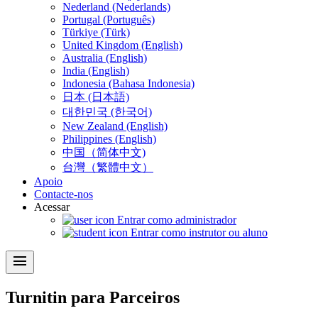
Nederland (Nederlands)
Portugal (Português)
Türkiye (Türk)
United Kingdom (English)
Australia (English)
India (English)
Indonesia (Bahasa Indonesia)
日本 (日本語)
대한민국 (한국어)
New Zealand (English)
Philippines (English)
中国（简体中文)
台灣（繁體中文）
Apoio
Contacte-nos
Acessar
Entrar como administrador
Entrar como instrutor ou aluno
menu
Turnitin para
Parceiros