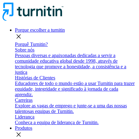
Porque escolher a turnitin
close
Porquê Turnitin?
Sobre nós
Pessoas diversas e apaixonadas dedicadas a servir a
comunidade educativa global desde 1998, através de
tecnologia que promove a honestidade, a consistência e a
justiça
Histórias de Clientes
Educadores de todo o mundo estão a usar Turnitin para trazer
equidade, integridade e significado à jornada de cada
aprendiz.
Carreiras
Explore as vagas de emprego e junte-se a uma das nossas
talentosas equipas de Turnitin.
Liderança
Conheça a equipa de liderança de Turnitin.
Produtos
close