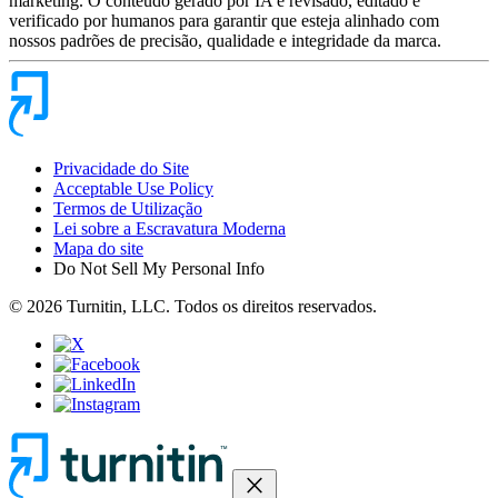
marketing. O conteúdo gerado por IA é revisado, editado e
verificado por humanos para garantir que esteja alinhado com
nossos padrões de precisão, qualidade e integridade da marca.
Privacidade do Site
Acceptable Use Policy
Termos de Utilização
Lei sobre a Escravatura Moderna
Mapa do site
Do Not Sell My Personal Info
© 2026 Turnitin, LLC. Todos os direitos reservados.
close