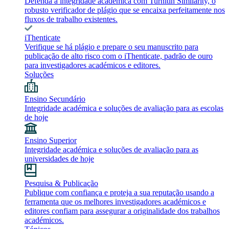
Defenda a integridade académica com Turnitin Similarity, o
robusto verificador de plágio que se encaixa perfeitamente nos
fluxos de trabalho existentes.
iThenticate
Verifique se há plágio e prepare o seu manuscrito para
publicação de alto risco com o iThenticate, padrão de ouro
para investigadores académicos e editores.
Soluções
Ensino Secundário
Integridade académica e soluções de avaliação para as escolas
de hoje
Ensino Superior
Integridade académica e soluções de avaliação para as
universidades de hoje
Pesquisa & Publicação
Publique com confiança e proteja a sua reputação usando a
ferramenta que os melhores investigadores académicos e
editores confiam para assegurar a originalidade dos trabalhos
académicos.