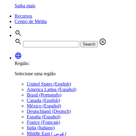
Saiba mais
Recursos
Centro de Média
search
search
cancel
Search
language
Região:
Selecione uma região
United States (English)
America Latina (Español)
Brasil (Português)
Canada (English)
México (Español)
Deutschland (Deutsch)
España (Español)
France (Français)
Italia (Italiano)
Middle East ( عربي)