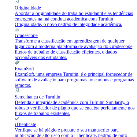
Originalidade
Abordar a originalidade do trabalho estudantil e as tendências
emergentes na má conduta académica com Turnitin
Originalidade, o novo padrão de integridade académica.
Gradescope
Transforme a classificação em aprendizagem de qualquer
lugar com a moderna plataforma de avaliação do Gradescope,
fluxos de trabalho de classificação eficientes, e dados
accionáveis dos estudantes.
ExamSoft
ExamSoft, uma empresa Turnitin, é o principal fornecedor de
software de avaliação para programas no campus e programas
remotos.
Semelhança de Turnitin
Defenda a integridade académica com Turnitin Similarity, o
robusto verificador de plágio que se encaixa perfeitamente nos
fluxos de trabalho existentes.
iThenticate
Verifique se há plágio e prepare o seu manuscrito para
publicação de alto risco com o iThenticate, padrão de ouro