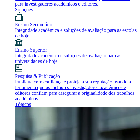
para investigadores académicos e editores.
Soluções
Ensino Secundário
Integridade académica e soluções de avaliação para as escolas
de hoje
Ensino Superior
Integridade académica e soluções de avaliação para as
universidades de hoje
Pesquisa & Publicação
Publique com confiança e proteja a sua reputação usando a
ferramenta que os melhores investigadores académicos e
editores confiam para assegurar a originalidade dos trabalhos
académicos.
Tópicos