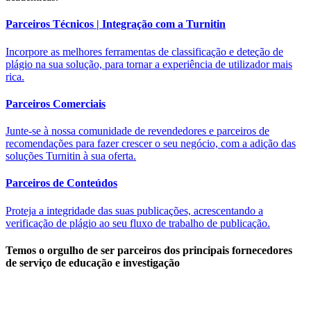
Parceiros Técnicos | Integração com a Turnitin
Incorpore as melhores ferramentas de classificação e deteção de
plágio na sua solução, para tornar a experiência de utilizador mais
rica.
Parceiros Comerciais
Junte-se à nossa comunidade de revendedores e parceiros de
recomendações para fazer crescer o seu negócio, com a adição das
soluções Turnitin à sua oferta.
Parceiros de Conteúdos
Proteja a integridade das suas publicações, acrescentando a
verificação de plágio ao seu fluxo de trabalho de publicação.
Temos o orgulho de ser parceiros dos principais fornecedores
de serviço de educação e investigação