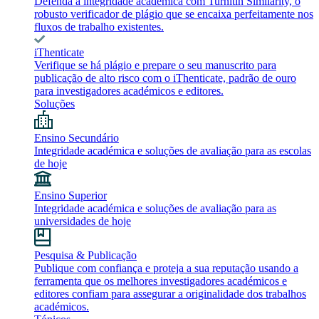
Defenda a integridade académica com Turnitin Similarity, o
robusto verificador de plágio que se encaixa perfeitamente nos
fluxos de trabalho existentes.
iThenticate
Verifique se há plágio e prepare o seu manuscrito para
publicação de alto risco com o iThenticate, padrão de ouro
para investigadores académicos e editores.
Soluções
Ensino Secundário
Integridade académica e soluções de avaliação para as escolas
de hoje
Ensino Superior
Integridade académica e soluções de avaliação para as
universidades de hoje
Pesquisa & Publicação
Publique com confiança e proteja a sua reputação usando a
ferramenta que os melhores investigadores académicos e
editores confiam para assegurar a originalidade dos trabalhos
académicos.