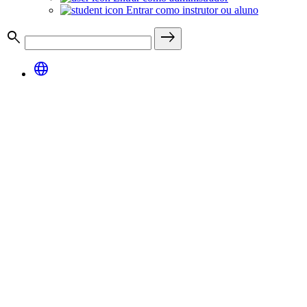
Entrar como instrutor ou aluno
search
east
language