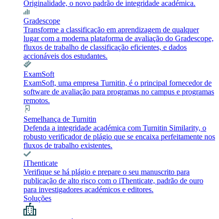
Originalidade, o novo padrão de integridade académica.
Gradescope
Transforme a classificação em aprendizagem de qualquer
lugar com a moderna plataforma de avaliação do Gradescope,
fluxos de trabalho de classificação eficientes, e dados
accionáveis dos estudantes.
ExamSoft
ExamSoft, uma empresa Turnitin, é o principal fornecedor de
software de avaliação para programas no campus e programas
remotos.
Semelhança de Turnitin
Defenda a integridade académica com Turnitin Similarity, o
robusto verificador de plágio que se encaixa perfeitamente nos
fluxos de trabalho existentes.
iThenticate
Verifique se há plágio e prepare o seu manuscrito para
publicação de alto risco com o iThenticate, padrão de ouro
para investigadores académicos e editores.
Soluções