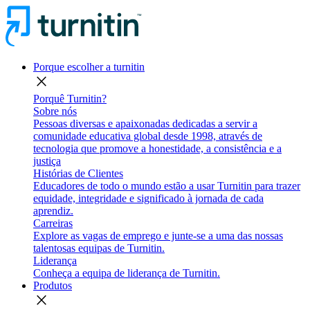
Porque escolher a turnitin
close
Porquê Turnitin?
Sobre nós
Pessoas diversas e apaixonadas dedicadas a servir a
comunidade educativa global desde 1998, através de
tecnologia que promove a honestidade, a consistência e a
justiça
Histórias de Clientes
Educadores de todo o mundo estão a usar Turnitin para trazer
equidade, integridade e significado à jornada de cada
aprendiz.
Carreiras
Explore as vagas de emprego e junte-se a uma das nossas
talentosas equipas de Turnitin.
Liderança
Conheça a equipa de liderança de Turnitin.
Produtos
close