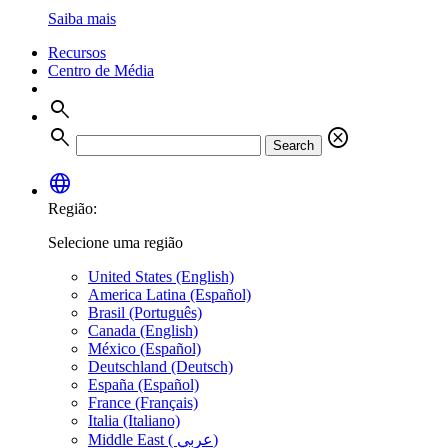
Saiba mais
Recursos
Centro de Média
search
search
cancel
Search
language
Região:
Selecione uma região
United States (English)
America Latina (Español)
Brasil (Português)
Canada (English)
México (Español)
Deutschland (Deutsch)
España (Español)
France (Français)
Italia (Italiano)
Middle East ( عربي)