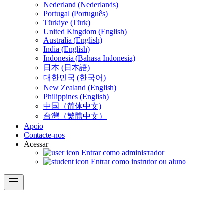
Nederland (Nederlands)
Portugal (Português)
Türkiye (Türk)
United Kingdom (English)
Australia (English)
India (English)
Indonesia (Bahasa Indonesia)
日本 (日本語)
대한민국 (한국어)
New Zealand (English)
Philippines (English)
中国（简体中文)
台灣（繁體中文）
Apoio
Contacte-nos
Acessar
Entrar como administrador
Entrar como instrutor ou aluno
menu