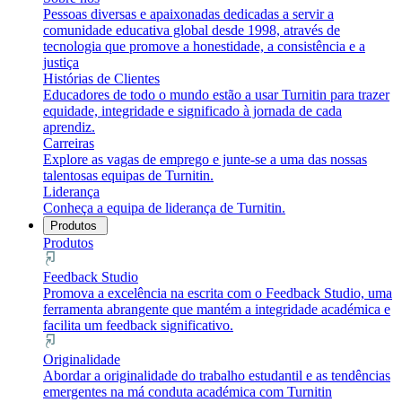
Pessoas diversas e apaixonadas dedicadas a servir a
comunidade educativa global desde 1998, através de
tecnologia que promove a honestidade, a consistência e a
justiça
Histórias de Clientes
Educadores de todo o mundo estão a usar Turnitin para trazer
equidade, integridade e significado à jornada de cada
aprendiz.
Carreiras
Explore as vagas de emprego e junte-se a uma das nossas
talentosas equipas de Turnitin.
Liderança
Conheça a equipa de liderança de Turnitin.
Produtos
Produtos
Feedback Studio
Promova a excelência na escrita com o Feedback Studio, uma
ferramenta abrangente que mantém a integridade académica e
facilita um feedback significativo.
Originalidade
Abordar a originalidade do trabalho estudantil e as tendências
emergentes na má conduta académica com Turnitin