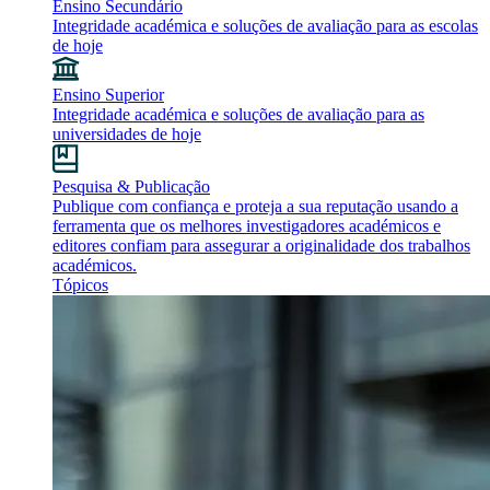
Ensino Secundário
Integridade académica e soluções de avaliação para as escolas
de hoje
Ensino Superior
Integridade académica e soluções de avaliação para as
universidades de hoje
Pesquisa & Publicação
Publique com confiança e proteja a sua reputação usando a
ferramenta que os melhores investigadores académicos e
editores confiam para assegurar a originalidade dos trabalhos
académicos.
Tópicos