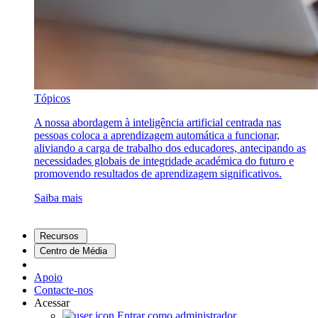
Tópicos
A nossa abordagem à inteligência artificial centrada nas
pessoas coloca a aprendizagem automática a funcionar,
aliviando a carga de trabalho dos educadores, antecipando as
necessidades globais de integridade académica do futuro e
promovendo resultados de aprendizagem significativos.
Saiba mais
Recursos
Centro de Média
Apoio
Contacte-nos
Acessar
Entrar como administrador