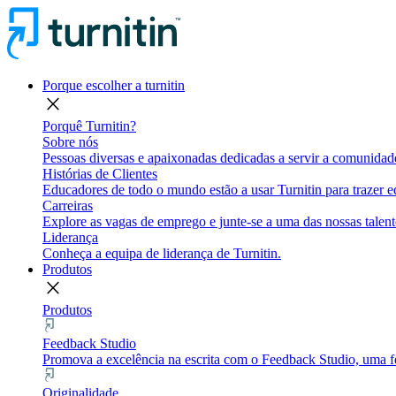
Porque escolher a turnitin
close
Porquê Turnitin?
Sobre nós
Pessoas diversas e apaixonadas dedicadas a servir a comunidade
Histórias de Clientes
Educadores de todo o mundo estão a usar Turnitin para trazer eq
Carreiras
Explore as vagas de emprego e junte-se a uma das nossas talent
Liderança
Conheça a equipa de liderança de Turnitin.
Produtos
close
Produtos
Feedback Studio
Promova a excelência na escrita com o Feedback Studio, uma fe
Originalidade