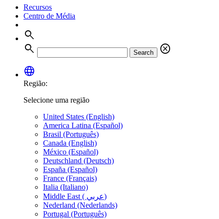
Recursos
Centro de Média
search
search
cancel
Search
language
Região:
Selecione uma região
United States (English)
America Latina (Español)
Brasil (Português)
Canada (English)
México (Español)
Deutschland (Deutsch)
España (Español)
France (Français)
Italia (Italiano)
Middle East ( عربي)
Nederland (Nederlands)
Portugal (Português)