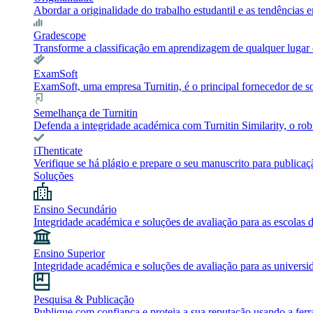
Abordar a originalidade do trabalho estudantil e as tendência
Gradescope
Transforme a classificação em aprendizagem de qualquer lugar c
ExamSoft
ExamSoft, uma empresa Turnitin, é o principal fornecedor de 
Semelhança de Turnitin
Defenda a integridade académica com Turnitin Similarity, o robu
iThenticate
Verifique se há plágio e prepare o seu manuscrito para publicaç
Soluções
Ensino Secundário
Integridade académica e soluções de avaliação para as escolas 
Ensino Superior
Integridade académica e soluções de avaliação para as universi
Pesquisa & Publicação
Publique com confiança e proteja a sua reputação usando a ferr