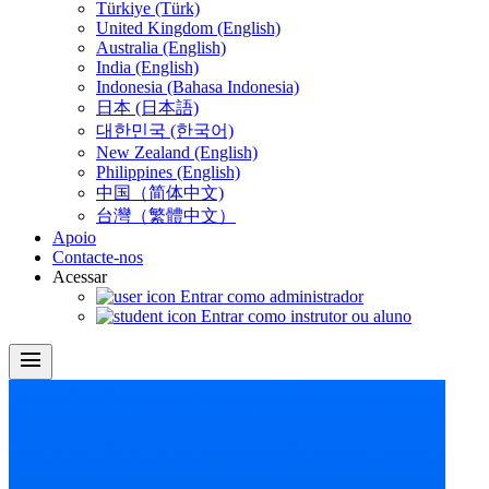
Türkiye (Türk)
United Kingdom (English)
Australia (English)
India (English)
Indonesia (Bahasa Indonesia)
日本 (日本語)
대한민국 (한국어)
New Zealand (English)
Philippines (English)
中国（简体中文)
台灣（繁體中文）
Apoio
Contacte-nos
Acessar
Entrar como administrador
Entrar como instrutor ou aluno
menu