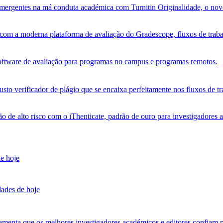
s emergentes na má conduta académica com Turnitin Originalidade, o no
om a moderna plataforma de avaliação do Gradescope, fluxos de trabalh
software de avaliação para programas no campus e programas remotos.
sto verificador de plágio que se encaixa perfeitamente nos fluxos de tr
ão de alto risco com o iThenticate, padrão de ouro para investigadores 
de hoje
dades de hoje
amenta que os melhores investigadores académicos e editores confiam p