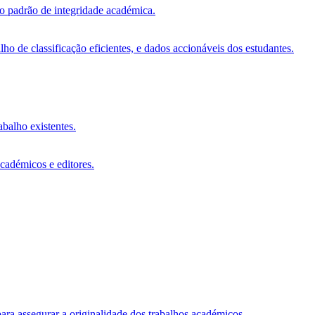
vo padrão de integridade académica.
o de classificação eficientes, e dados accionáveis dos estudantes.
abalho existentes.
académicos e editores.
ara assegurar a originalidade dos trabalhos académicos.