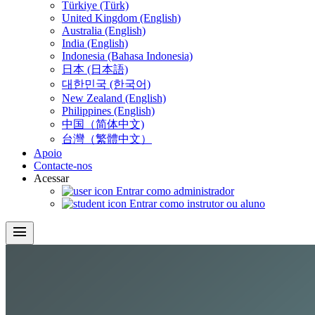
Türkiye (Türk)
United Kingdom (English)
Australia (English)
India (English)
Indonesia (Bahasa Indonesia)
日本 (日本語)
대한민국 (한국어)
New Zealand (English)
Philippines (English)
中国（简体中文)
台灣（繁體中文）
Apoio
Contacte-nos
Acessar
Entrar como administrador
Entrar como instrutor ou aluno
menu