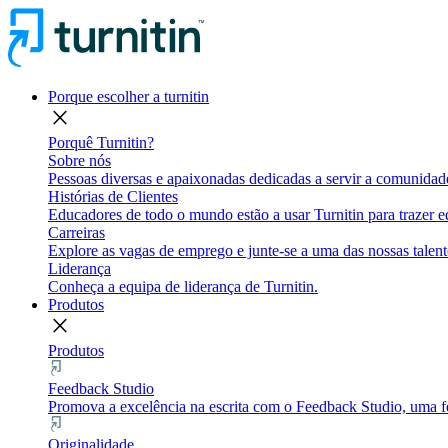
Porque escolher a turnitin
close
Porquê Turnitin?
Sobre nós
Pessoas diversas e apaixonadas dedicadas a servir a comunidade
Histórias de Clientes
Educadores de todo o mundo estão a usar Turnitin para trazer eq
Carreiras
Explore as vagas de emprego e junte-se a uma das nossas talent
Liderança
Conheça a equipa de liderança de Turnitin.
Produtos
close
Produtos
Feedback Studio
Promova a excelência na escrita com o Feedback Studio, uma fe
Originalidade