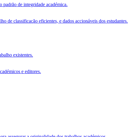
vo padrão de integridade académica.
o de classificação eficientes, e dados accionáveis dos estudantes.
abalho existentes.
académicos e editores.
ara assegurar a originalidade dos trabalhos académicos.