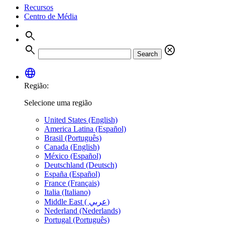
Recursos
Centro de Média
search
search
cancel
Search
language
Região:
Selecione uma região
United States (English)
America Latina (Español)
Brasil (Português)
Canada (English)
México (Español)
Deutschland (Deutsch)
España (Español)
France (Français)
Italia (Italiano)
Middle East ( عربي)
Nederland (Nederlands)
Portugal (Português)