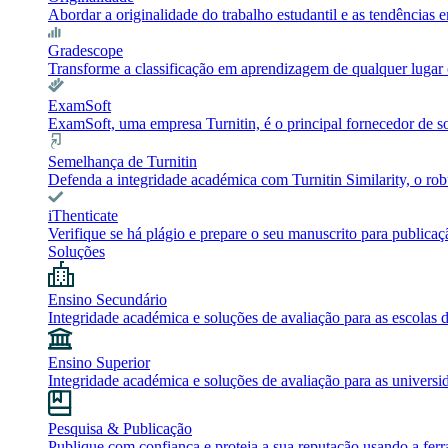
Abordar a originalidade do trabalho estudantil e as tendência
Gradescope
Transforme a classificação em aprendizagem de qualquer lugar c
ExamSoft
ExamSoft, uma empresa Turnitin, é o principal fornecedor de 
Semelhança de Turnitin
Defenda a integridade académica com Turnitin Similarity, o robu
iThenticate
Verifique se há plágio e prepare o seu manuscrito para publicaç
Soluções
Ensino Secundário
Integridade académica e soluções de avaliação para as escolas 
Ensino Superior
Integridade académica e soluções de avaliação para as universi
Pesquisa & Publicação
Publique com confiança e proteja a sua reputação usando a ferr