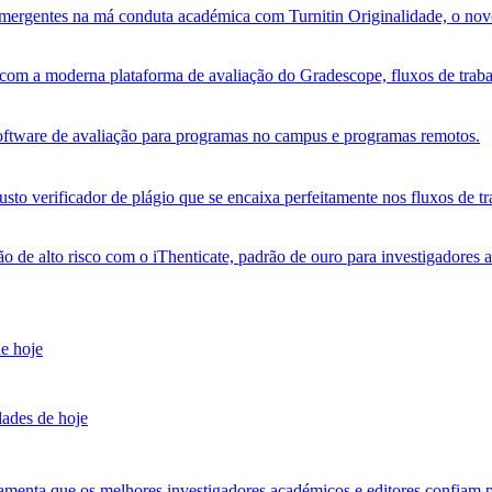
s emergentes na má conduta académica com Turnitin Originalidade, o no
om a moderna plataforma de avaliação do Gradescope, fluxos de trabalh
software de avaliação para programas no campus e programas remotos.
sto verificador de plágio que se encaixa perfeitamente nos fluxos de tr
ão de alto risco com o iThenticate, padrão de ouro para investigadores 
de hoje
dades de hoje
amenta que os melhores investigadores académicos e editores confiam p