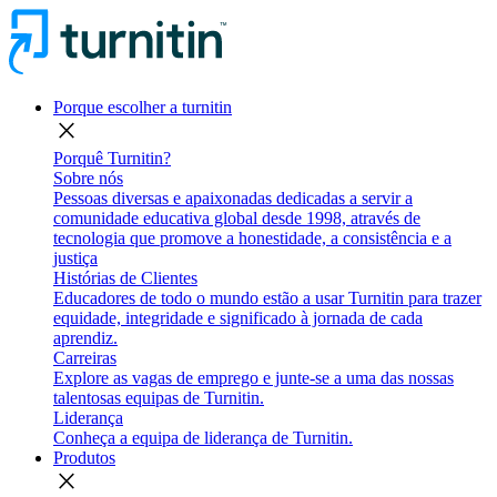
Porque escolher a turnitin
close
Porquê Turnitin?
Sobre nós
Pessoas diversas e apaixonadas dedicadas a servir a
comunidade educativa global desde 1998, através de
tecnologia que promove a honestidade, a consistência e a
justiça
Histórias de Clientes
Educadores de todo o mundo estão a usar Turnitin para trazer
equidade, integridade e significado à jornada de cada
aprendiz.
Carreiras
Explore as vagas de emprego e junte-se a uma das nossas
talentosas equipas de Turnitin.
Liderança
Conheça a equipa de liderança de Turnitin.
Produtos
close