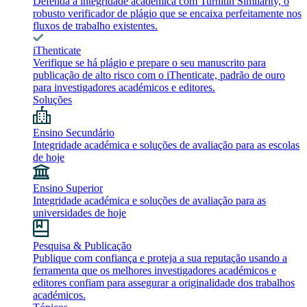
Defenda a integridade académica com Turnitin Similarity, o
robusto verificador de plágio que se encaixa perfeitamente nos
fluxos de trabalho existentes.
iThenticate
Verifique se há plágio e prepare o seu manuscrito para
publicação de alto risco com o iThenticate, padrão de ouro
para investigadores académicos e editores.
Soluções
Ensino Secundário
Integridade académica e soluções de avaliação para as escolas
de hoje
Ensino Superior
Integridade académica e soluções de avaliação para as
universidades de hoje
Pesquisa & Publicação
Publique com confiança e proteja a sua reputação usando a
ferramenta que os melhores investigadores académicos e
editores confiam para assegurar a originalidade dos trabalhos
académicos.