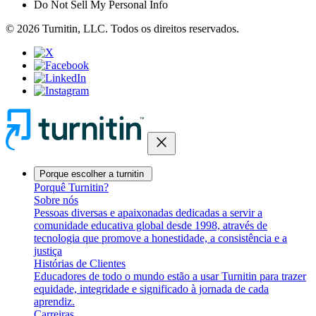
Do Not Sell My Personal Info
© 2026 Turnitin, LLC. Todos os direitos reservados.
close
Porque escolher a turnitin
Porquê Turnitin?
Sobre nós
Pessoas diversas e apaixonadas dedicadas a servir a
comunidade educativa global desde 1998, através de
tecnologia que promove a honestidade, a consistência e a
justiça
Histórias de Clientes
Educadores de todo o mundo estão a usar Turnitin para trazer
equidade, integridade e significado à jornada de cada
aprendiz.
Carreiras