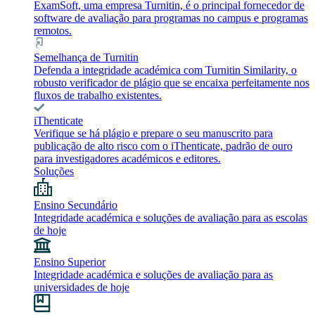
ExamSoft, uma empresa Turnitin, é o principal fornecedor de
software de avaliação para programas no campus e programas
remotos.
Semelhança de Turnitin
Defenda a integridade académica com Turnitin Similarity, o
robusto verificador de plágio que se encaixa perfeitamente nos
fluxos de trabalho existentes.
iThenticate
Verifique se há plágio e prepare o seu manuscrito para
publicação de alto risco com o iThenticate, padrão de ouro
para investigadores académicos e editores.
Soluções
Ensino Secundário
Integridade académica e soluções de avaliação para as escolas
de hoje
Ensino Superior
Integridade académica e soluções de avaliação para as
universidades de hoje