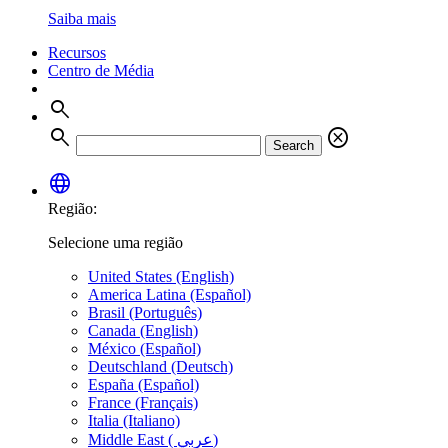
Saiba mais
Recursos
Centro de Média
search
search
cancel
Search
language
Região:
Selecione uma região
United States (English)
America Latina (Español)
Brasil (Português)
Canada (English)
México (Español)
Deutschland (Deutsch)
España (Español)
France (Français)
Italia (Italiano)
Middle East ( عربي)