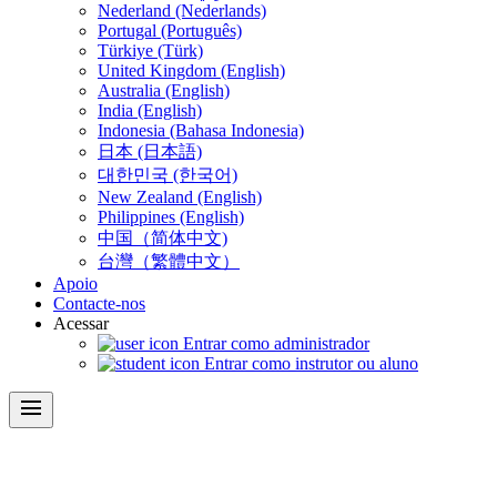
Nederland (Nederlands)
Portugal (Português)
Türkiye (Türk)
United Kingdom (English)
Australia (English)
India (English)
Indonesia (Bahasa Indonesia)
日本 (日本語)
대한민국 (한국어)
New Zealand (English)
Philippines (English)
中国（简体中文)
台灣（繁體中文）
Apoio
Contacte-nos
Acessar
Entrar como administrador
Entrar como instrutor ou aluno
menu