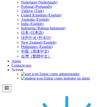
Nederland (Nederlands)
Portugal (Português)
Türkiye (Türk)
United Kingdom (English)
Australia (English)
India (English)
Indonesia (Bahasa Indonesia)
日本 (日本語)
대한민국 (한국어)
New Zealand (English)
Philippines (English)
中国（简体中文)
台灣（繁體中文）
Apoio
Contacte-nos
Acessar
Entrar como administrador
Entrar como instrutor ou aluno
menu