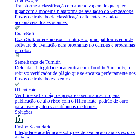
Gradescope
Transforme a classificação em aprendizagem de qualquer
lugar com a moderna plataforma de avaliação do Gradescope,
fluxos de trabalho de classificação eficientes, e dados
accionáveis dos estudantes.
ExamSoft
ExamSoft, uma empresa Turnitin, é o principal fornecedor de
software de avaliação para programas no campus e programas
remotos.
Semelhança de Turnitin
Defenda a integridade académica com Turnitin Similarity, o
robusto verificador de plágio que se encaixa perfeitamente nos
fluxos de trabalho existentes.
iThenticate
Verifique se há plágio e prepare o seu manuscrito para
publicação de alto risco com o iThenticate, padrão de ouro
para investigadores académicos e editores.
Soluções
Ensino Secundário
Integridade académica e soluções de avaliação para as escolas
de hoje