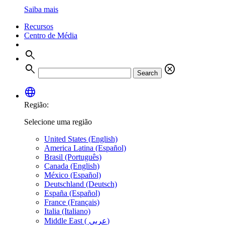
Saiba mais
Recursos
Centro de Média
search
search
cancel
Search
language
Região:
Selecione uma região
United States (English)
America Latina (Español)
Brasil (Português)
Canada (English)
México (Español)
Deutschland (Deutsch)
España (Español)
France (Français)
Italia (Italiano)
Middle East ( عربي)