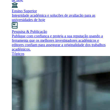
Ensino Superior
Integridade académica e soluções de avaliação para as
universidades de hoje
Pesquisa & Publicação
Publique com confiança e proteja a sua reputação usando a
ferramenta que os melhores investigadores académicos e
editores confiam para assegurar a originalidade dos trabalhos
académicos.
Tópicos