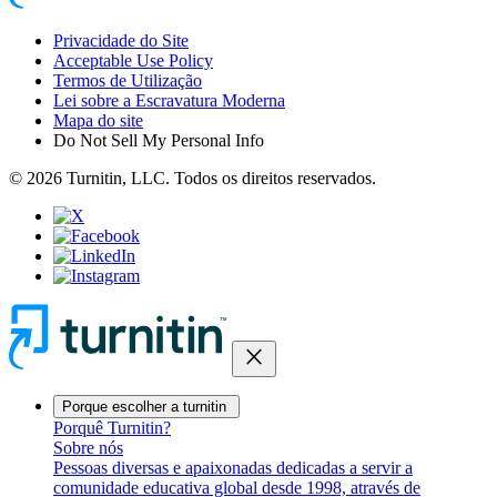
Privacidade do Site
Acceptable Use Policy
Termos de Utilização
Lei sobre a Escravatura Moderna
Mapa do site
Do Not Sell My Personal Info
© 2026 Turnitin, LLC. Todos os direitos reservados.
close
Porque escolher a turnitin
Porquê Turnitin?
Sobre nós
Pessoas diversas e apaixonadas dedicadas a servir a
comunidade educativa global desde 1998, através de