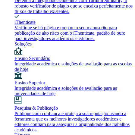
Defenda a integridade académica com Turnitin Similarity, o
robusto verificador de plágio que se encaixa perfeitamente nos
fluxos de trabalho existentes.
iThenticate
Verifique se há plágio e prepare o seu manuscrito para
publicação de alto risco com o iThenticate, padrão de ouro
para investigadores académicos e editores.
Soluções
Ensino Secundário
Integridade académica e soluções de avaliação para as escolas
de hoje
Ensino Superior
Integridade académica e soluções de avaliação para as
universidades de hoje
Pesquisa & Publicação
Publique com confiança e proteja a sua reputação usando a
ferramenta que os melhores investigadores académicos e
editores confiam para assegurar a originalidade dos trabalhos
académicos.