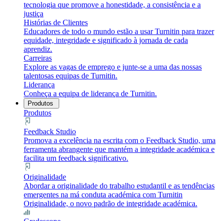
tecnologia que promove a honestidade, a consistência e a
justiça
Histórias de Clientes
Educadores de todo o mundo estão a usar Turnitin para trazer
equidade, integridade e significado à jornada de cada
aprendiz.
Carreiras
Explore as vagas de emprego e junte-se a uma das nossas
talentosas equipas de Turnitin.
Liderança
Conheça a equipa de liderança de Turnitin.
Produtos
Produtos
Feedback Studio
Promova a excelência na escrita com o Feedback Studio, uma
ferramenta abrangente que mantém a integridade académica e
facilita um feedback significativo.
Originalidade
Abordar a originalidade do trabalho estudantil e as tendências
emergentes na má conduta académica com Turnitin
Originalidade, o novo padrão de integridade académica.