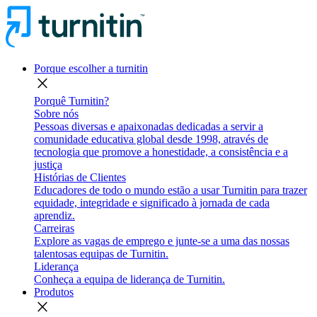
Porque escolher a turnitin
close
Porquê Turnitin?
Sobre nós
Pessoas diversas e apaixonadas dedicadas a servir a
comunidade educativa global desde 1998, através de
tecnologia que promove a honestidade, a consistência e a
justiça
Histórias de Clientes
Educadores de todo o mundo estão a usar Turnitin para trazer
equidade, integridade e significado à jornada de cada
aprendiz.
Carreiras
Explore as vagas de emprego e junte-se a uma das nossas
talentosas equipas de Turnitin.
Liderança
Conheça a equipa de liderança de Turnitin.
Produtos
close