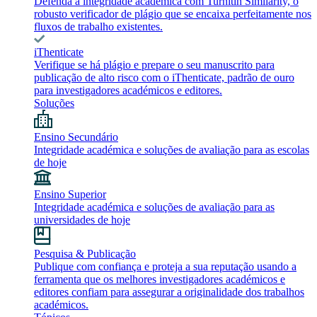
Defenda a integridade académica com Turnitin Similarity, o
robusto verificador de plágio que se encaixa perfeitamente nos
fluxos de trabalho existentes.
iThenticate
Verifique se há plágio e prepare o seu manuscrito para
publicação de alto risco com o iThenticate, padrão de ouro
para investigadores académicos e editores.
Soluções
Ensino Secundário
Integridade académica e soluções de avaliação para as escolas
de hoje
Ensino Superior
Integridade académica e soluções de avaliação para as
universidades de hoje
Pesquisa & Publicação
Publique com confiança e proteja a sua reputação usando a
ferramenta que os melhores investigadores académicos e
editores confiam para assegurar a originalidade dos trabalhos
académicos.