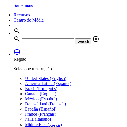
Saiba mais
Recursos
Centro de Média
search
search
cancel
Search
language
Região:
Selecione uma região
United States (English)
America Latina (Español)
Brasil (Português)
Canada (English)
México (Español)
Deutschland (Deutsch)
España (Español)
France (Français)
Italia (Italiano)
Middle East ( عربي)