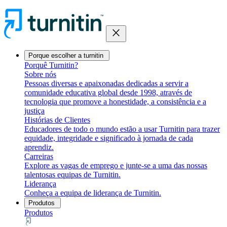
close
Porque escolher a turnitin
Porquê Turnitin?
Sobre nós
Pessoas diversas e apaixonadas dedicadas a servir a
comunidade educativa global desde 1998, através de
tecnologia que promove a honestidade, a consistência e a
justiça
Histórias de Clientes
Educadores de todo o mundo estão a usar Turnitin para trazer
equidade, integridade e significado à jornada de cada
aprendiz.
Carreiras
Explore as vagas de emprego e junte-se a uma das nossas
talentosas equipas de Turnitin.
Liderança
Conheça a equipa de liderança de Turnitin.
Produtos
Produtos