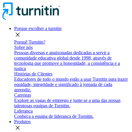
Porque escolher a turnitin
close
Porquê Turnitin?
Sobre nós
Pessoas diversas e apaixonadas dedicadas a servir a
comunidade educativa global desde 1998, através de
tecnologia que promove a honestidade, a consistência e a
justiça
Histórias de Clientes
Educadores de todo o mundo estão a usar Turnitin para trazer
equidade, integridade e significado à jornada de cada
aprendiz.
Carreiras
Explore as vagas de emprego e junte-se a uma das nossas
talentosas equipas de Turnitin.
Liderança
Conheça a equipa de liderança de Turnitin.
Produtos
close