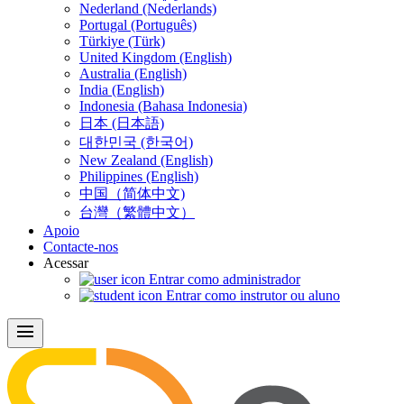
Nederland (Nederlands)
Portugal (Português)
Türkiye (Türk)
United Kingdom (English)
Australia (English)
India (English)
Indonesia (Bahasa Indonesia)
日本 (日本語)
대한민국 (한국어)
New Zealand (English)
Philippines (English)
中国（简体中文)
台灣（繁體中文）
Apoio
Contacte-nos
Acessar
Entrar como administrador
Entrar como instrutor ou aluno
menu