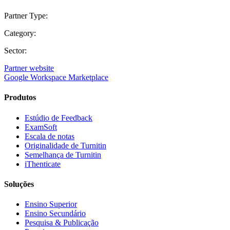
Partner Type:
Category:
Sector:
Partner website
Google Workspace Marketplace
Produtos
Estúdio de Feedback
ExamSoft
Escala de notas
Originalidade de Turnitin
Semelhança de Turnitin
iThenticate
Soluções
Ensino Superior
Ensino Secundário
Pesquisa & Publicação