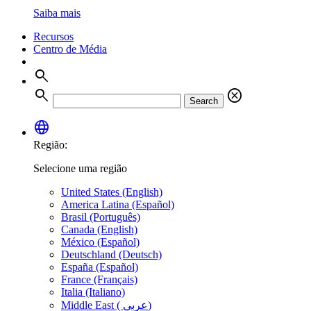
Saiba mais
Recursos
Centro de Média
search
search
cancel
Search
language
Região:
Selecione uma região
United States (English)
America Latina (Español)
Brasil (Português)
Canada (English)
México (Español)
Deutschland (Deutsch)
España (Español)
France (Français)
Italia (Italiano)
Middle East ( عربي)