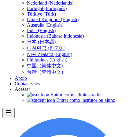
Nederland (Nederlands)
Portugal (Português)
Türkiye (Türk)
United Kingdom (English)
Australia (English)
India (English)
Indonesia (Bahasa Indonesia)
日本 (日本語)
대한민국 (한국어)
New Zealand (English)
Philippines (English)
中国（简体中文)
台灣（繁體中文）
Apoio
Contacte-nos
Acessar
Entrar como administrador
Entrar como instrutor ou aluno
menu