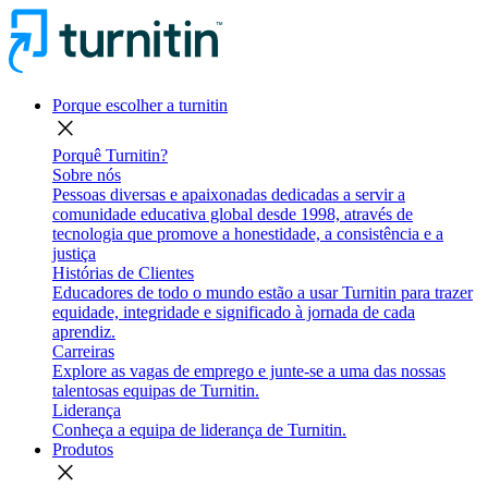
Porque escolher a turnitin
close
Porquê Turnitin?
Sobre nós
Pessoas diversas e apaixonadas dedicadas a servir a
comunidade educativa global desde 1998, através de
tecnologia que promove a honestidade, a consistência e a
justiça
Histórias de Clientes
Educadores de todo o mundo estão a usar Turnitin para trazer
equidade, integridade e significado à jornada de cada
aprendiz.
Carreiras
Explore as vagas de emprego e junte-se a uma das nossas
talentosas equipas de Turnitin.
Liderança
Conheça a equipa de liderança de Turnitin.
Produtos
close