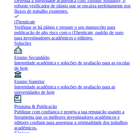
Defenda a integridade académica com Turnitin Similarity, o
robusto verificador de plágio que se encaixa perfeitamente nos
fluxos de trabalho existentes.
iThenticate
Verifique se há plágio e prepare o seu manuscrito para
publicação de alto risco com o iThenticate, padrão de ouro
para investigadores académicos e editores.
Soluções
Ensino Secundário
Integridade académica e soluções de avaliação para as escolas
de hoje
Ensino Superior
Integridade académica e soluções de avaliação para as
universidades de hoje
Pesquisa & Publicação
Publique com confiança e proteja a sua reputação usando a
ferramenta que os melhores investigadores académicos e
editores confiam para assegurar a originalidade dos trabalhos
académicos.