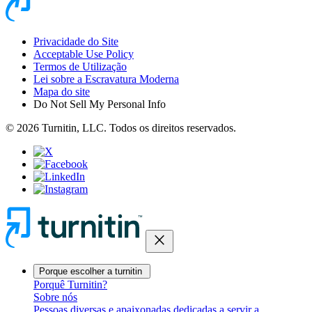
Privacidade do Site
Acceptable Use Policy
Termos de Utilização
Lei sobre a Escravatura Moderna
Mapa do site
Do Not Sell My Personal Info
© 2026 Turnitin, LLC. Todos os direitos reservados.
close
Porque escolher a turnitin
Porquê Turnitin?
Sobre nós
Pessoas diversas e apaixonadas dedicadas a servir a