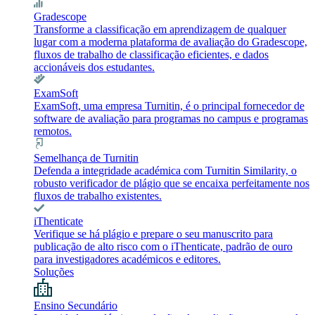
Gradescope
Transforme a classificação em aprendizagem de qualquer
lugar com a moderna plataforma de avaliação do Gradescope,
fluxos de trabalho de classificação eficientes, e dados
accionáveis dos estudantes.
ExamSoft
ExamSoft, uma empresa Turnitin, é o principal fornecedor de
software de avaliação para programas no campus e programas
remotos.
Semelhança de Turnitin
Defenda a integridade académica com Turnitin Similarity, o
robusto verificador de plágio que se encaixa perfeitamente nos
fluxos de trabalho existentes.
iThenticate
Verifique se há plágio e prepare o seu manuscrito para
publicação de alto risco com o iThenticate, padrão de ouro
para investigadores académicos e editores.
Soluções
Ensino Secundário