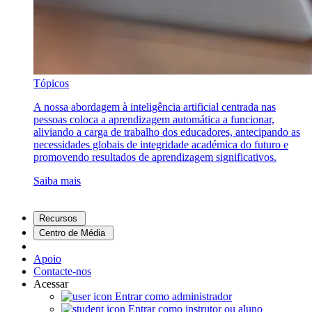
Tópicos
A nossa abordagem à inteligência artificial centrada nas
pessoas coloca a aprendizagem automática a funcionar,
aliviando a carga de trabalho dos educadores, antecipando as
necessidades globais de integridade académica do futuro e
promovendo resultados de aprendizagem significativos.
Saiba mais
Recursos
Centro de Média
Apoio
Contacte-nos
Acessar
Entrar como administrador
Entrar como instrutor ou aluno