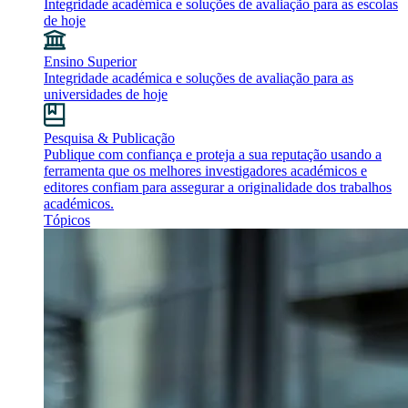
Integridade académica e soluções de avaliação para as escolas
de hoje
Ensino Superior
Integridade académica e soluções de avaliação para as
universidades de hoje
Pesquisa & Publicação
Publique com confiança e proteja a sua reputação usando a
ferramenta que os melhores investigadores académicos e
editores confiam para assegurar a originalidade dos trabalhos
académicos.
Tópicos