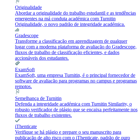
Originalidade
Abordar a originalidade do trabalho estudantil e as tendências
emergentes na má conduta académica com Turnitin
Originalidade, o novo padrão de integridade académica.
Gradescope
Transforme a classificação em aprendizagem de qualquer
lugar com a moderna plataforma de avaliação do Gradescope,
fluxos de trabalho de classificação eficientes, e dados
accionáveis dos estudantes.
ExamSoft
ExamSoft, uma empresa Turnitin, é o principal fornecedor de
software de avaliação para programas no campus e programas
remotos.
Semelhança de Turnitin
Defenda a integridade académica com Turnitin Similarity, o
robusto verificador de plágio que se encaixa perfeitamente nos
fluxos de trabalho existentes.
iThenticate
Verifique se há plágio e prepare o seu manuscrito para
publicação de alto risco com o iThenticate, padrão de ouro