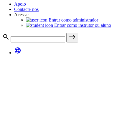
Apoio
Contacte-nos
Acessar
Entrar como administrador
Entrar como instrutor ou aluno
search
east
language