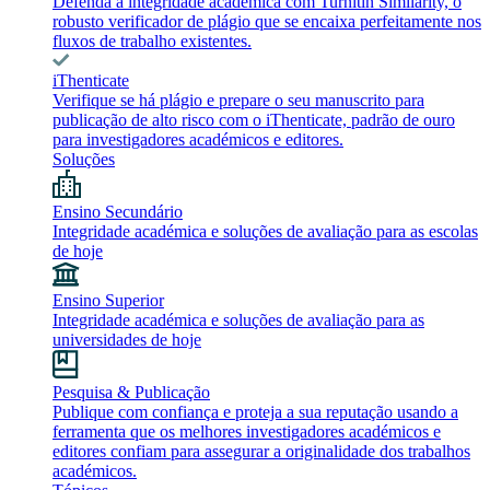
Defenda a integridade académica com Turnitin Similarity, o
robusto verificador de plágio que se encaixa perfeitamente nos
fluxos de trabalho existentes.
iThenticate
Verifique se há plágio e prepare o seu manuscrito para
publicação de alto risco com o iThenticate, padrão de ouro
para investigadores académicos e editores.
Soluções
Ensino Secundário
Integridade académica e soluções de avaliação para as escolas
de hoje
Ensino Superior
Integridade académica e soluções de avaliação para as
universidades de hoje
Pesquisa & Publicação
Publique com confiança e proteja a sua reputação usando a
ferramenta que os melhores investigadores académicos e
editores confiam para assegurar a originalidade dos trabalhos
académicos.