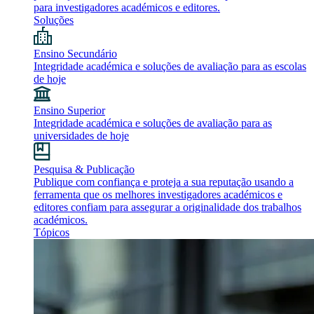
para investigadores académicos e editores.
Soluções
Ensino Secundário
Integridade académica e soluções de avaliação para as escolas
de hoje
Ensino Superior
Integridade académica e soluções de avaliação para as
universidades de hoje
Pesquisa & Publicação
Publique com confiança e proteja a sua reputação usando a
ferramenta que os melhores investigadores académicos e
editores confiam para assegurar a originalidade dos trabalhos
académicos.
Tópicos