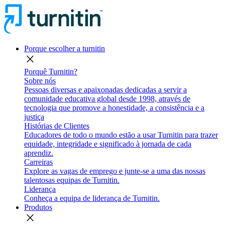
Porque escolher a turnitin
close
Porquê Turnitin?
Sobre nós
Pessoas diversas e apaixonadas dedicadas a servir a
comunidade educativa global desde 1998, através de
tecnologia que promove a honestidade, a consistência e a
justiça
Histórias de Clientes
Educadores de todo o mundo estão a usar Turnitin para trazer
equidade, integridade e significado à jornada de cada
aprendiz.
Carreiras
Explore as vagas de emprego e junte-se a uma das nossas
talentosas equipas de Turnitin.
Liderança
Conheça a equipa de liderança de Turnitin.
Produtos
close