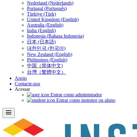
Nederland (Nederlands)
Portugal (Português)
Türkiye (Türk)
United Kingdom (English)
Australia (English)
India (English)
Indonesia (Bahasa Indonesia)
日本 (日本語)
대한민국 (한국어)
New Zealand (English)
Philippines (English)
中国（简体中文)
台灣（繁體中文）
Apoio
Contacte-nos
Acessar
Entrar como administrador
Entrar como instrutor ou aluno
menu