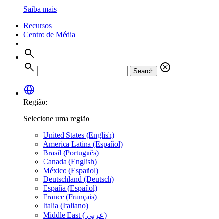
Saiba mais
Recursos
Centro de Média
search
search
cancel
Search
language
Região:
Selecione uma região
United States (English)
America Latina (Español)
Brasil (Português)
Canada (English)
México (Español)
Deutschland (Deutsch)
España (Español)
France (Français)
Italia (Italiano)
Middle East ( عربي)