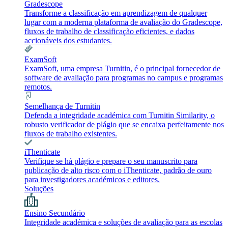
Gradescope
Transforme a classificação em aprendizagem de qualquer
lugar com a moderna plataforma de avaliação do Gradescope,
fluxos de trabalho de classificação eficientes, e dados
accionáveis dos estudantes.
ExamSoft
ExamSoft, uma empresa Turnitin, é o principal fornecedor de
software de avaliação para programas no campus e programas
remotos.
Semelhança de Turnitin
Defenda a integridade académica com Turnitin Similarity, o
robusto verificador de plágio que se encaixa perfeitamente nos
fluxos de trabalho existentes.
iThenticate
Verifique se há plágio e prepare o seu manuscrito para
publicação de alto risco com o iThenticate, padrão de ouro
para investigadores académicos e editores.
Soluções
Ensino Secundário
Integridade académica e soluções de avaliação para as escolas