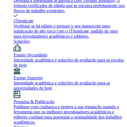
Defenda a integridade académica com Turnitin Similarity, o
robusto verificador de plágio que se encaixa perfeitamente nos
fluxos de trabalho existentes.
iThenticate
Verifique se há plágio e prepare o seu manuscrito para
publicação de alto risco com o iThenticate, padrão de ouro
para investigadores académicos e editores.
Soluções
Ensino Secundário
Integridade académica e soluções de avaliação para as escolas
de hoje
Ensino Superior
Integridade académica e soluções de avaliação para as
universidades de hoje
Pesquisa & Publicação
Publique com confiança e proteja a sua reputação usando a
ferramenta que os melhores investigadores académicos e
editores confiam para assegurar a originalidade dos trabalhos
académicos.