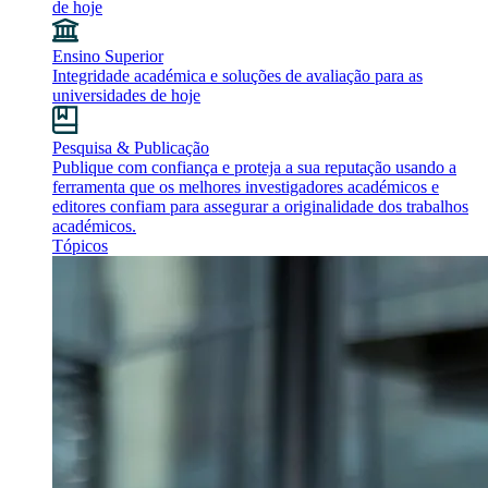
de hoje
Ensino Superior
Integridade académica e soluções de avaliação para as
universidades de hoje
Pesquisa & Publicação
Publique com confiança e proteja a sua reputação usando a
ferramenta que os melhores investigadores académicos e
editores confiam para assegurar a originalidade dos trabalhos
académicos.
Tópicos