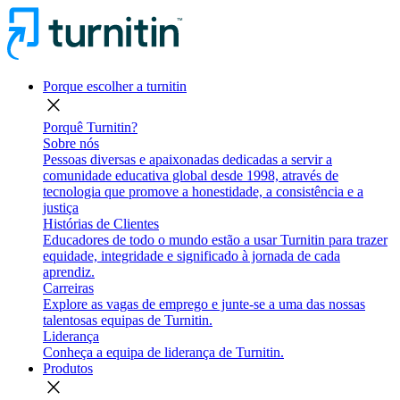
Porque escolher a turnitin
close
Porquê Turnitin?
Sobre nós
Pessoas diversas e apaixonadas dedicadas a servir a
comunidade educativa global desde 1998, através de
tecnologia que promove a honestidade, a consistência e a
justiça
Histórias de Clientes
Educadores de todo o mundo estão a usar Turnitin para trazer
equidade, integridade e significado à jornada de cada
aprendiz.
Carreiras
Explore as vagas de emprego e junte-se a uma das nossas
talentosas equipas de Turnitin.
Liderança
Conheça a equipa de liderança de Turnitin.
Produtos
close