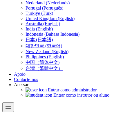
Nederland (Nederlands)
Portugal (Português)
Türkiye (Türk)
United Kingdom (English)
Australia (English)
India (English)
Indonesia (Bahasa Indonesia)
日本 (日本語)
대한민국 (한국어)
New Zealand (English)
Philippines (English)
中国（简体中文)
台灣（繁體中文）
Apoio
Contacte-nos
Acessar
Entrar como administrador
Entrar como instrutor ou aluno
menu