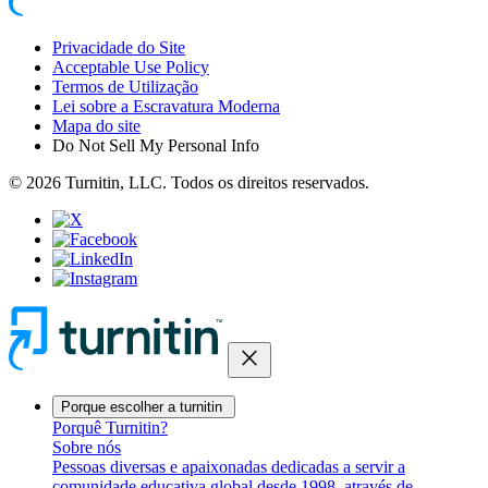
Privacidade do Site
Acceptable Use Policy
Termos de Utilização
Lei sobre a Escravatura Moderna
Mapa do site
Do Not Sell My Personal Info
© 2026 Turnitin, LLC. Todos os direitos reservados.
close
Porque escolher a turnitin
Porquê Turnitin?
Sobre nós
Pessoas diversas e apaixonadas dedicadas a servir a
comunidade educativa global desde 1998, através de