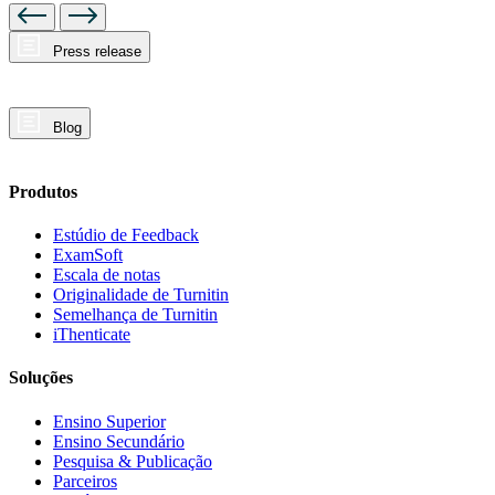
Press release
Blog
Produtos
Estúdio de Feedback
ExamSoft
Escala de notas
Originalidade de Turnitin
Semelhança de Turnitin
iThenticate
Soluções
Ensino Superior
Ensino Secundário
Pesquisa & Publicação
Parceiros