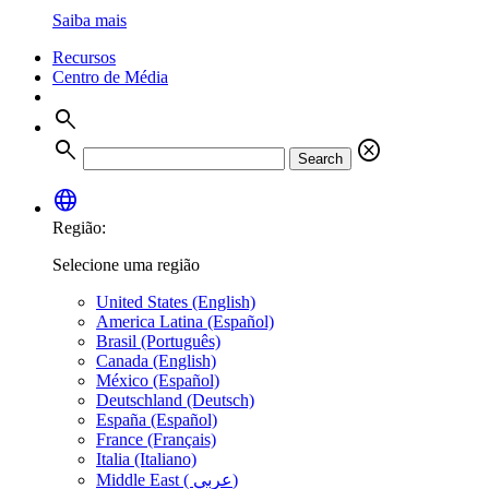
Saiba mais
Recursos
Centro de Média
search
search
cancel
Search
language
Região:
Selecione uma região
United States (English)
America Latina (Español)
Brasil (Português)
Canada (English)
México (Español)
Deutschland (Deutsch)
España (Español)
France (Français)
Italia (Italiano)
Middle East ( عربي)