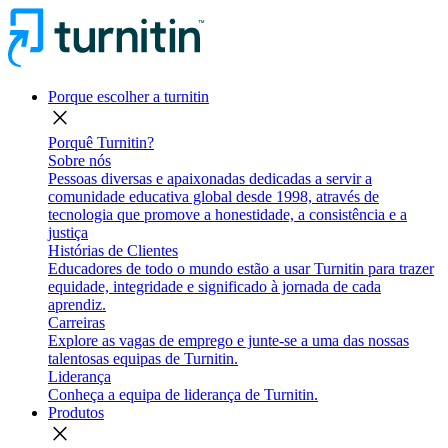
Porque escolher a turnitin
close
Porquê Turnitin?
Sobre nós
Pessoas diversas e apaixonadas dedicadas a servir a
comunidade educativa global desde 1998, através de
tecnologia que promove a honestidade, a consistência e a
justiça
Histórias de Clientes
Educadores de todo o mundo estão a usar Turnitin para trazer
equidade, integridade e significado à jornada de cada
aprendiz.
Carreiras
Explore as vagas de emprego e junte-se a uma das nossas
talentosas equipas de Turnitin.
Liderança
Conheça a equipa de liderança de Turnitin.
Produtos
close