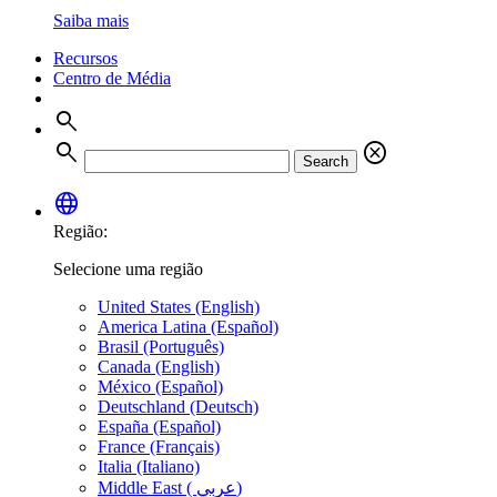
Saiba mais
Recursos
Centro de Média
search
search
cancel
Search
language
Região:
Selecione uma região
United States (English)
America Latina (Español)
Brasil (Português)
Canada (English)
México (Español)
Deutschland (Deutsch)
España (Español)
France (Français)
Italia (Italiano)
Middle East ( عربي)