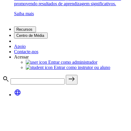
promovendo resultados de aprendizagem significativos.
Saiba mais
Recursos
Centro de Média
Apoio
Contacte-nos
Acessar
Entrar como administrador
Entrar como instrutor ou aluno
search
east
language