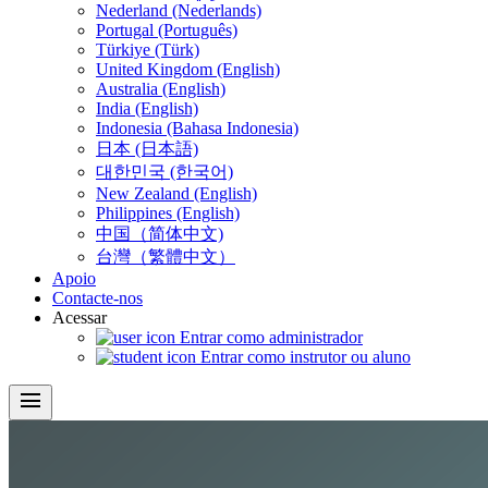
Nederland (Nederlands)
Portugal (Português)
Türkiye (Türk)
United Kingdom (English)
Australia (English)
India (English)
Indonesia (Bahasa Indonesia)
日本 (日本語)
대한민국 (한국어)
New Zealand (English)
Philippines (English)
中国（简体中文)
台灣（繁體中文）
Apoio
Contacte-nos
Acessar
Entrar como administrador
Entrar como instrutor ou aluno
menu