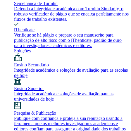
Semelhança de Turnitin
Defenda a integridade académica com Turnitin Similarity, o
robusto verificador de plágio que se encaixa perfeitamente nos
fluxos de trabalho existentes.
iThenticate
Verifique se há plágio e prepare o seu manuscrito para
publicação de alto risco com o iThenticate, padrão de ouro
para investigadores académicos e editores.
Soluções
Ensino Secundário
Integridade académica e soluções de avaliação para as escolas
de hoje
Ensino Superior
Integridade académica e soluções de avaliação para as
universidades de hoje
Pesquisa & Publicação
Publique com confiança e proteja a sua reputação usando a
ferramenta que os melhores investigadores académicos e
editores confiam para assegurar a originalidade dos trabalhos