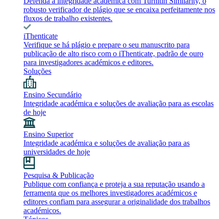
Defenda a integridade académica com Turnitin Similarity, o
robusto verificador de plágio que se encaixa perfeitamente nos
fluxos de trabalho existentes.
iThenticate
Verifique se há plágio e prepare o seu manuscrito para
publicação de alto risco com o iThenticate, padrão de ouro
para investigadores académicos e editores.
Soluções
Ensino Secundário
Integridade académica e soluções de avaliação para as escolas
de hoje
Ensino Superior
Integridade académica e soluções de avaliação para as
universidades de hoje
Pesquisa & Publicação
Publique com confiança e proteja a sua reputação usando a
ferramenta que os melhores investigadores académicos e
editores confiam para assegurar a originalidade dos trabalhos
académicos.