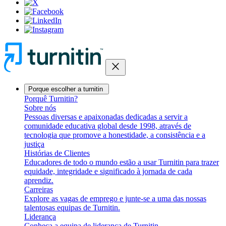
close
Porque escolher a turnitin
Porquê Turnitin?
Sobre nós
Pessoas diversas e apaixonadas dedicadas a servir a
comunidade educativa global desde 1998, através de
tecnologia que promove a honestidade, a consistência e a
justiça
Histórias de Clientes
Educadores de todo o mundo estão a usar Turnitin para trazer
equidade, integridade e significado à jornada de cada
aprendiz.
Carreiras
Explore as vagas de emprego e junte-se a uma das nossas
talentosas equipas de Turnitin.
Liderança
Conheça a equipa de liderança de Turnitin.