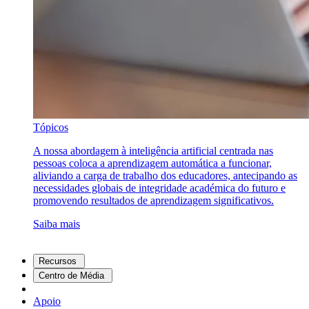
Tópicos
A nossa abordagem à inteligência artificial centrada nas
pessoas coloca a aprendizagem automática a funcionar,
aliviando a carga de trabalho dos educadores, antecipando as
necessidades globais de integridade académica do futuro e
promovendo resultados de aprendizagem significativos.
Saiba mais
Recursos
Centro de Média
Apoio