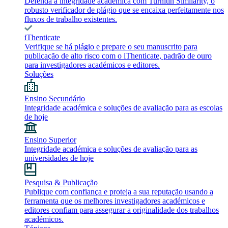
Defenda a integridade académica com Turnitin Similarity, o
robusto verificador de plágio que se encaixa perfeitamente nos
fluxos de trabalho existentes.
iThenticate
Verifique se há plágio e prepare o seu manuscrito para
publicação de alto risco com o iThenticate, padrão de ouro
para investigadores académicos e editores.
Soluções
Ensino Secundário
Integridade académica e soluções de avaliação para as escolas
de hoje
Ensino Superior
Integridade académica e soluções de avaliação para as
universidades de hoje
Pesquisa & Publicação
Publique com confiança e proteja a sua reputação usando a
ferramenta que os melhores investigadores académicos e
editores confiam para assegurar a originalidade dos trabalhos
académicos.