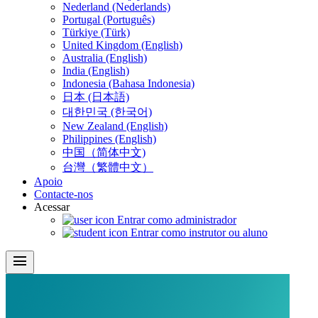
Nederland (Nederlands)
Portugal (Português)
Türkiye (Türk)
United Kingdom (English)
Australia (English)
India (English)
Indonesia (Bahasa Indonesia)
日本 (日本語)
대한민국 (한국어)
New Zealand (English)
Philippines (English)
中国（简体中文)
台灣（繁體中文）
Apoio
Contacte-nos
Acessar
Entrar como administrador
Entrar como instrutor ou aluno
menu