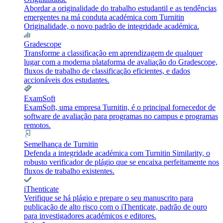
Abordar a originalidade do trabalho estudantil e as tendências
emergentes na má conduta académica com Turnitin
Originalidade, o novo padrão de integridade académica.
Gradescope
Transforme a classificação em aprendizagem de qualquer
lugar com a moderna plataforma de avaliação do Gradescope,
fluxos de trabalho de classificação eficientes, e dados
accionáveis dos estudantes.
ExamSoft
ExamSoft, uma empresa Turnitin, é o principal fornecedor de
software de avaliação para programas no campus e programas
remotos.
Semelhança de Turnitin
Defenda a integridade académica com Turnitin Similarity, o
robusto verificador de plágio que se encaixa perfeitamente nos
fluxos de trabalho existentes.
iThenticate
Verifique se há plágio e prepare o seu manuscrito para
publicação de alto risco com o iThenticate, padrão de ouro
para investigadores académicos e editores.