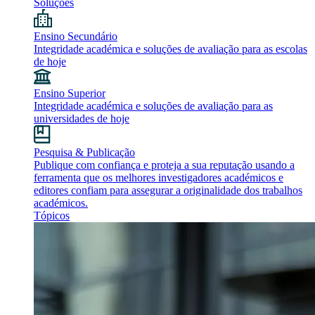
Soluções
Ensino Secundário
Integridade académica e soluções de avaliação para as escolas
de hoje
Ensino Superior
Integridade académica e soluções de avaliação para as
universidades de hoje
Pesquisa & Publicação
Publique com confiança e proteja a sua reputação usando a
ferramenta que os melhores investigadores académicos e
editores confiam para assegurar a originalidade dos trabalhos
académicos.
Tópicos