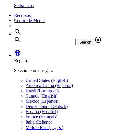
Saiba mais
Recursos
Centro de Média
search
search
cancel
Search
language
Região:
Selecione uma região
United States (English)
America Latina (Español)
Brasil (Português)
Canada (English)
México (Español)
Deutschland (Deutsch)
España (Español)
France (Français)
Italia (Italiano)
Middle East ( عربي)