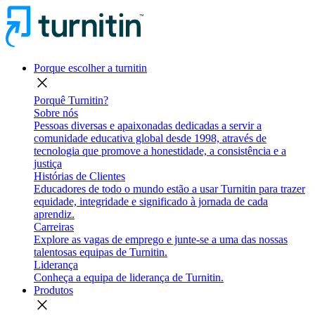
Porque escolher a turnitin
close
Porquê Turnitin?
Sobre nós
Pessoas diversas e apaixonadas dedicadas a servir a
comunidade educativa global desde 1998, através de
tecnologia que promove a honestidade, a consistência e a
justiça
Histórias de Clientes
Educadores de todo o mundo estão a usar Turnitin para trazer
equidade, integridade e significado à jornada de cada
aprendiz.
Carreiras
Explore as vagas de emprego e junte-se a uma das nossas
talentosas equipas de Turnitin.
Liderança
Conheça a equipa de liderança de Turnitin.
Produtos
close