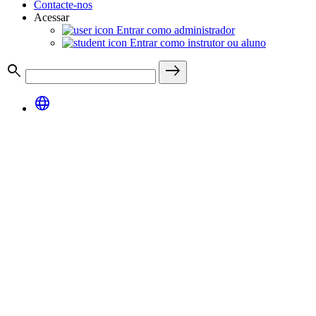
Contacte-nos
Acessar
Entrar como administrador
Entrar como instrutor ou aluno
search
east
language