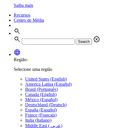
Saiba mais
Recursos
Centro de Média
search
search
cancel
Search
language
Região:
Selecione uma região
United States (English)
America Latina (Español)
Brasil (Português)
Canada (English)
México (Español)
Deutschland (Deutsch)
España (Español)
France (Français)
Italia (Italiano)
Middle East ( عربي)