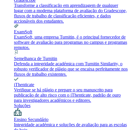
Gradescope
Transforme a classificação em aprendizagem de qualquer
lugar com a moderna plataforma de avaliação do Gradescope,
fluxos de trabalho de classificação eficientes, e dados
accionáveis dos estudantes.
ExamSoft
ExamSoft, uma empresa Turnitin, é o principal fornecedor de
software de avaliação para programas no campus e programas
remotos.
Semelhança de Turnitin
Defenda a integridade académica com Turnitin Similarity, o
robusto verificador de plágio que se encaixa perfeitamente nos
fluxos de trabalho existentes.
iThenticate
Verifique se há plágio e prepare o seu manuscrito para
publicação de alto risco com o iThenticate, padrão de ouro
para investigadores académicos e editores.
Soluções
Ensino Secundário
Integridade académica e soluções de avaliação para as escolas
de hoje