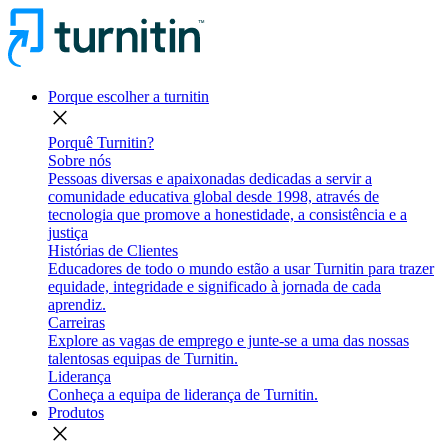
Porque escolher a turnitin
close
Porquê Turnitin?
Sobre nós
Pessoas diversas e apaixonadas dedicadas a servir a
comunidade educativa global desde 1998, através de
tecnologia que promove a honestidade, a consistência e a
justiça
Histórias de Clientes
Educadores de todo o mundo estão a usar Turnitin para trazer
equidade, integridade e significado à jornada de cada
aprendiz.
Carreiras
Explore as vagas de emprego e junte-se a uma das nossas
talentosas equipas de Turnitin.
Liderança
Conheça a equipa de liderança de Turnitin.
Produtos
close