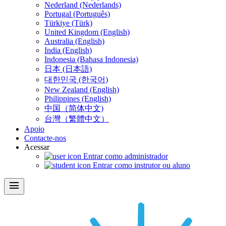
Nederland (Nederlands)
Portugal (Português)
Türkiye (Türk)
United Kingdom (English)
Australia (English)
India (English)
Indonesia (Bahasa Indonesia)
日本 (日本語)
대한민국 (한국어)
New Zealand (English)
Philippines (English)
中国（简体中文)
台灣（繁體中文）
Apoio
Contacte-nos
Acessar
Entrar como administrador
Entrar como instrutor ou aluno
menu