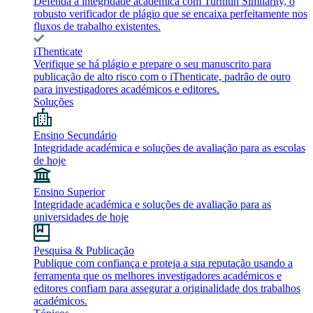
Defenda a integridade académica com Turnitin Similarity, o
robusto verificador de plágio que se encaixa perfeitamente nos
fluxos de trabalho existentes.
iThenticate
Verifique se há plágio e prepare o seu manuscrito para
publicação de alto risco com o iThenticate, padrão de ouro
para investigadores académicos e editores.
Soluções
Ensino Secundário
Integridade académica e soluções de avaliação para as escolas
de hoje
Ensino Superior
Integridade académica e soluções de avaliação para as
universidades de hoje
Pesquisa & Publicação
Publique com confiança e proteja a sua reputação usando a
ferramenta que os melhores investigadores académicos e
editores confiam para assegurar a originalidade dos trabalhos
académicos.