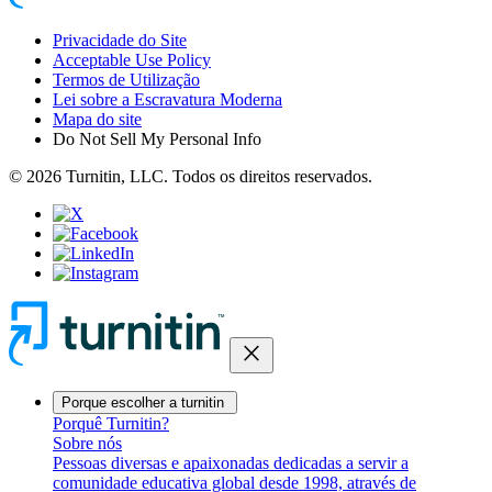
Privacidade do Site
Acceptable Use Policy
Termos de Utilização
Lei sobre a Escravatura Moderna
Mapa do site
Do Not Sell My Personal Info
© 2026 Turnitin, LLC. Todos os direitos reservados.
close
Porque escolher a turnitin
Porquê Turnitin?
Sobre nós
Pessoas diversas e apaixonadas dedicadas a servir a
comunidade educativa global desde 1998, através de