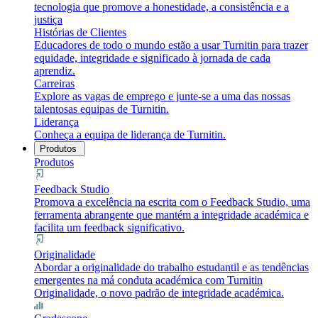
tecnologia que promove a honestidade, a consistência e a
justiça
Histórias de Clientes
Educadores de todo o mundo estão a usar Turnitin para trazer
equidade, integridade e significado à jornada de cada
aprendiz.
Carreiras
Explore as vagas de emprego e junte-se a uma das nossas
talentosas equipas de Turnitin.
Liderança
Conheça a equipa de liderança de Turnitin.
Produtos
Produtos
Feedback Studio
Promova a excelência na escrita com o Feedback Studio, uma
ferramenta abrangente que mantém a integridade académica e
facilita um feedback significativo.
Originalidade
Abordar a originalidade do trabalho estudantil e as tendências
emergentes na má conduta académica com Turnitin
Originalidade, o novo padrão de integridade académica.