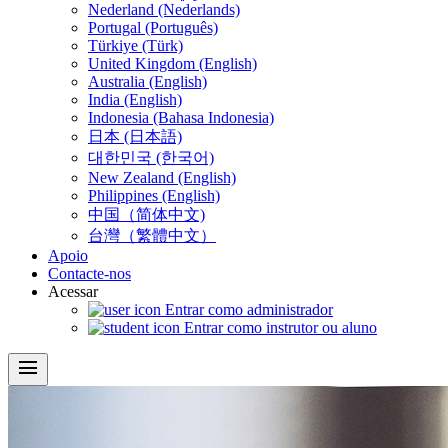
Nederland (Nederlands)
Portugal (Português)
Türkiye (Türk)
United Kingdom (English)
Australia (English)
India (English)
Indonesia (Bahasa Indonesia)
日本 (日本語)
대한민국 (한국어)
New Zealand (English)
Philippines (English)
中国（简体中文)
台灣（繁體中文）
Apoio
Contacte-nos
Acessar
Entrar como administrador
Entrar como instrutor ou aluno
menu