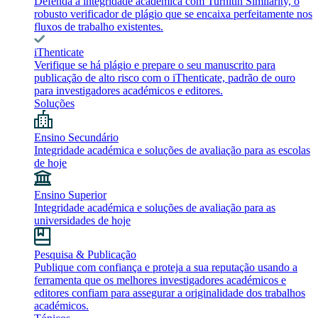
Defenda a integridade académica com Turnitin Similarity, o
robusto verificador de plágio que se encaixa perfeitamente nos
fluxos de trabalho existentes.
iThenticate
Verifique se há plágio e prepare o seu manuscrito para
publicação de alto risco com o iThenticate, padrão de ouro
para investigadores académicos e editores.
Soluções
Ensino Secundário
Integridade académica e soluções de avaliação para as escolas
de hoje
Ensino Superior
Integridade académica e soluções de avaliação para as
universidades de hoje
Pesquisa & Publicação
Publique com confiança e proteja a sua reputação usando a
ferramenta que os melhores investigadores académicos e
editores confiam para assegurar a originalidade dos trabalhos
académicos.