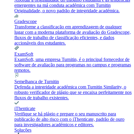
emergentes na má conduta académica com Turnitin
Originalidade, o novo padrão de integridade académica.
Gradescope
Transforme a classificação em aprendizagem de qualquer
lugar com a moderna plataforma de avaliação do Gradescope,
fluxos de trabalho de classificação eficientes, e dados
accionáveis dos estudantes.
ExamSoft
ExamSoft, uma empresa Turnitin, é o principal fornecedor de
software de avaliação para programas no campus e programas
remotos.
Semelhança de Turnitin
Defenda a integridade académica com Turnitin Similarity, o
robusto verificador de plágio que se encaixa perfeitamente nos
fluxos de trabalho existentes.
iThenticate
Verifique se há plágio e prepare o seu manuscrito para
publicação de alto risco com o iThenticate, padrão de ouro
para investigadores académicos e editores.
Soluções