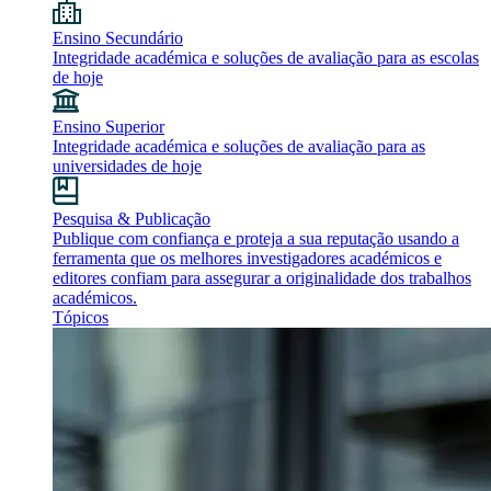
Ensino Secundário
Integridade académica e soluções de avaliação para as escolas
de hoje
Ensino Superior
Integridade académica e soluções de avaliação para as
universidades de hoje
Pesquisa & Publicação
Publique com confiança e proteja a sua reputação usando a
ferramenta que os melhores investigadores académicos e
editores confiam para assegurar a originalidade dos trabalhos
académicos.
Tópicos