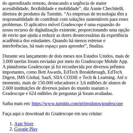
do aprendizado remoto, destacando a urgência de maior
acessibilidade, flexibilidade e mobilidade”, diz Annie Chechitelli,
diretora de produtos da Turnitin. “As empresas de tecnologia têm a
responsabilidade de contribuir com soluções sustentáveis para esses
problemas. O aplicativo móvel Gradescope é uma expansão do
nosso recurso de digitalização existente, proporcionando uma opção
de envio que ajuda a reduzir as dores desnecessárias da experiência
acadêmica dos estudantes. Quando há menos estresse e
interferências, há mais espaço para aprender”, finaliza.
Durante seu lançamento de dois meses nos Estados Unidos, mais de
3.000 tarefas foram enviadas por meio do Gradescope Mobile App.
A plataforma Gradescope já foi reconhecida por diversos prêmios
importantes, como Bett Awards, EdTech Breakthrough, EdTech
Digest, IMS Global, SaaS, SIIA CODiE e Tech & Learning. Até o
momento, mais de 150.000 educadores e 3,6 milhões de alunos de
2.600 instituições de diversos países do mundo usaram o
Gradescope e 624 milhões de perguntas já foram avaliadas.
Saiba mais em:
https://www.turnitin.com/pt/produtos/gradescope
Faça aqui o download do Gradescope em seu celular:
App Store
Google Play