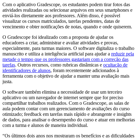
Com o aplicativo Gradescope, os estudantes podem tirar fotos das
atividades realizadas ou selecionar arquivos em seus smartphones e
enviá-los diretamente aos professores. Além disso, é possível
visualizar os cursos matriculados, tarefas pendentes, datas de
vencimento e obter notificações de notas, quando e onde quiserem.
O Gradescope foi idealizado com a proposta de ajudar os
educadores a criar, administrar e avaliar atividades e provas,
especialmente, para turmas maiores. O software digitaliza o trabalho
manuscrito e utiliza a inteligência artificial para ajudar a
reduzir pela
metade o tempo que os professores gastariam com a correção das
tarefas
. Outros recursos, como rubricas dinâmicas e
ocultação de
identificadores de alunos
, foram recentemente adicionados à
ferramenta com o objetivo de ajudar a manter uma avaliação mais
justa.
O software também elimina a necessidade de usar um terceiro
aplicativo ou um navegador de internet sempre que for preciso
compartilhar trabalhos realizados. Com o Gradescope, as salas de
aula podem contar com um gerenciamento de avaliações do curso
otimizado; feedback em tarefas mais rápido e abrangente e insights
de dados, para analisar o desempenho do curso e atuar em melhorias
com a turma e alunos de maneira individual.
“Os últimos dois anos nos mostraram os benefícios e as dificuldades