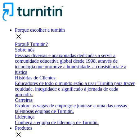
Porque escolher a turnitin
close
Porquê Turnitin?
Sobre nós
Pessoas diversas e apaixonadas dedicadas a servir a
comunidade educativa global desde 1998, através de
tecnologia que promove a honestidade, a consistência e a
justiça
Histórias de Clientes
Educadores de todo o mundo estão a usar Turnitin para trazer
equidade, integridade e significado à jornada de cada
aprendiz.
Carreiras
Explore as vagas de emprego e junte-se a uma das nossas
talentosas equipas de Turnitin.
Liderança
Conheça a equipa de liderança de Turnitin.
Produtos
close