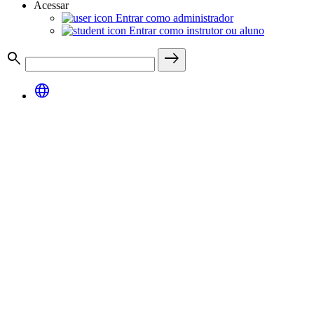
Acessar
Entrar como administrador
Entrar como instrutor ou aluno
search
east
language