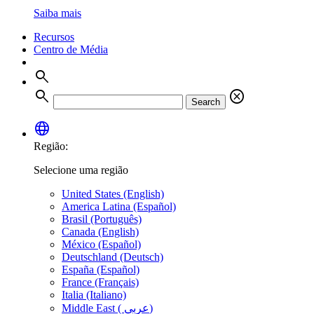
Saiba mais
Recursos
Centro de Média
search
search
cancel
Search
language
Região:
Selecione uma região
United States (English)
America Latina (Español)
Brasil (Português)
Canada (English)
México (Español)
Deutschland (Deutsch)
España (Español)
France (Français)
Italia (Italiano)
Middle East ( عربي)