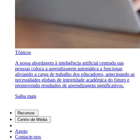
Tópicos
A nossa abordagem à inteligência artificial centrada nas
pessoas coloca a aprendizagem automática a funcionar,
aliviando a carga de trabalho dos educadores, antecipando as
necessidades globais de integridade académica do futuro e
promovendo resultados de aprendizagem significativos.
Saiba mais
Recursos
Centro de Média
Apoio
Contacte-nos