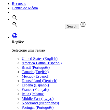
Recursos
Centro de Média
search
search
cancel
Search
language
Região:
Selecione uma região
United States (English)
America Latina (Español)
Brasil (Português)
Canada (English)
México (Español)
Deutschland (Deutsch)
España (Español)
France (Français)
Italia (Italiano)
Middle East ( عربي)
Nederland (Nederlands)
Portugal (Português)