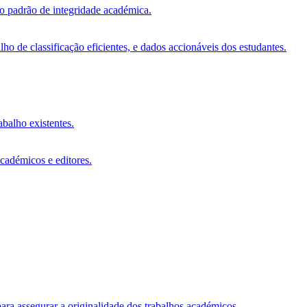
vo padrão de integridade académica.
o de classificação eficientes, e dados accionáveis dos estudantes.
abalho existentes.
académicos e editores.
ara assegurar a originalidade dos trabalhos académicos.