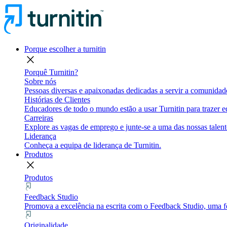
Porque escolher a turnitin
close
Porquê Turnitin?
Sobre nós
Pessoas diversas e apaixonadas dedicadas a servir a comunidade
Histórias de Clientes
Educadores de todo o mundo estão a usar Turnitin para trazer eq
Carreiras
Explore as vagas de emprego e junte-se a uma das nossas talent
Liderança
Conheça a equipa de liderança de Turnitin.
Produtos
close
Produtos
Feedback Studio
Promova a excelência na escrita com o Feedback Studio, uma fe
Originalidade