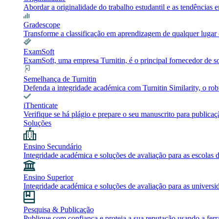
Abordar a originalidade do trabalho estudantil e as tendência
Gradescope
Transforme a classificação em aprendizagem de qualquer lugar c
ExamSoft
ExamSoft, uma empresa Turnitin, é o principal fornecedor de 
Semelhança de Turnitin
Defenda a integridade académica com Turnitin Similarity, o robu
iThenticate
Verifique se há plágio e prepare o seu manuscrito para publicaç
Soluções
Ensino Secundário
Integridade académica e soluções de avaliação para as escolas 
Ensino Superior
Integridade académica e soluções de avaliação para as universi
Pesquisa & Publicação
Publique com confiança e proteja a sua reputação usando a ferr