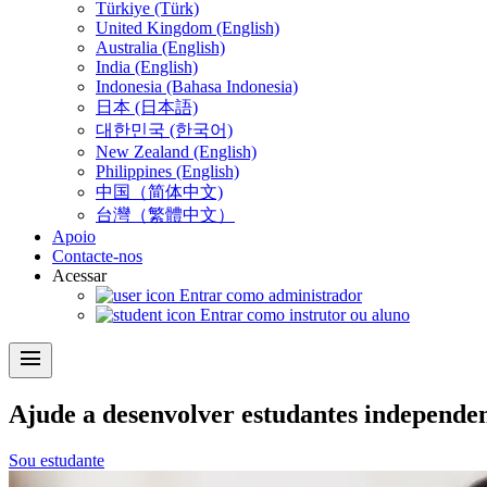
Türkiye (Türk)
United Kingdom (English)
Australia (English)
India (English)
Indonesia (Bahasa Indonesia)
日本 (日本語)
대한민국 (한국어)
New Zealand (English)
Philippines (English)
中国（简体中文)
台灣（繁體中文）
Apoio
Contacte-nos
Acessar
Entrar como administrador
Entrar como instrutor ou aluno
menu
Ajude a desenvolver estudantes independe
Sou estudante