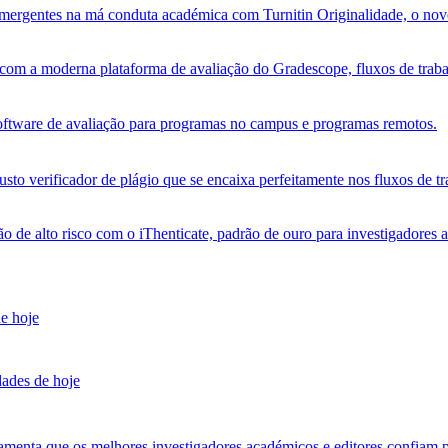
s emergentes na má conduta académica com Turnitin Originalidade, o no
om a moderna plataforma de avaliação do Gradescope, fluxos de trabalh
software de avaliação para programas no campus e programas remotos.
sto verificador de plágio que se encaixa perfeitamente nos fluxos de tr
ão de alto risco com o iThenticate, padrão de ouro para investigadores 
de hoje
dades de hoje
amenta que os melhores investigadores académicos e editores confiam p