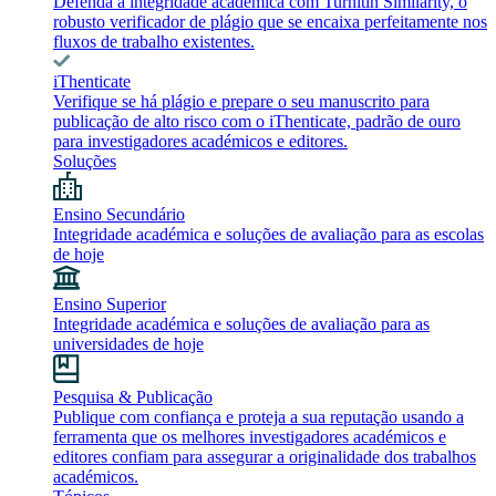
Defenda a integridade académica com Turnitin Similarity, o
robusto verificador de plágio que se encaixa perfeitamente nos
fluxos de trabalho existentes.
iThenticate
Verifique se há plágio e prepare o seu manuscrito para
publicação de alto risco com o iThenticate, padrão de ouro
para investigadores académicos e editores.
Soluções
Ensino Secundário
Integridade académica e soluções de avaliação para as escolas
de hoje
Ensino Superior
Integridade académica e soluções de avaliação para as
universidades de hoje
Pesquisa & Publicação
Publique com confiança e proteja a sua reputação usando a
ferramenta que os melhores investigadores académicos e
editores confiam para assegurar a originalidade dos trabalhos
académicos.