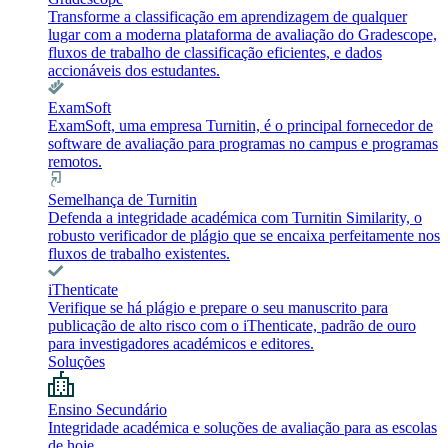
Transforme a classificação em aprendizagem de qualquer
lugar com a moderna plataforma de avaliação do Gradescope,
fluxos de trabalho de classificação eficientes, e dados
accionáveis dos estudantes.
ExamSoft
ExamSoft, uma empresa Turnitin, é o principal fornecedor de
software de avaliação para programas no campus e programas
remotos.
Semelhança de Turnitin
Defenda a integridade académica com Turnitin Similarity, o
robusto verificador de plágio que se encaixa perfeitamente nos
fluxos de trabalho existentes.
iThenticate
Verifique se há plágio e prepare o seu manuscrito para
publicação de alto risco com o iThenticate, padrão de ouro
para investigadores académicos e editores.
Soluções
Ensino Secundário
Integridade académica e soluções de avaliação para as escolas
de hoje