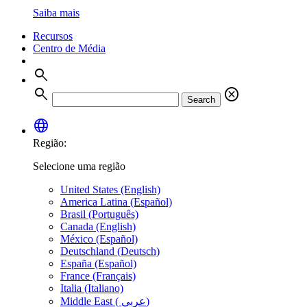
Saiba mais
Recursos
Centro de Média
search
search
cancel
Search
language
Região:
Selecione uma região
United States (English)
America Latina (Español)
Brasil (Português)
Canada (English)
México (Español)
Deutschland (Deutsch)
España (Español)
France (Français)
Italia (Italiano)
Middle East ( عربي)