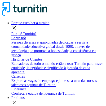
Porque escolher a turnitin
close
Porquê Turnitin?
Sobre nós
Pessoas diversas e apaixonadas dedicadas a servir a
comunidade educativa global desde 1998, através de
tecnologia que promove a honestidade, a consistência e a
justiça
Histórias de Clientes
Educadores de todo o mundo estão a usar Turnitin para trazer
equidade, integridade e significado à jornada de cada
aprendiz.
Carreiras
Explore as vagas de emprego e junte-se a uma das nossas
talentosas equipas de Turnitin.
Liderança
Conheça a equipa de liderança de Turnitin.
Produtos
close