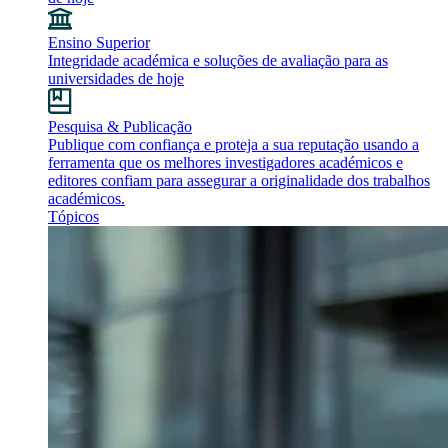
Ensino Superior
Integridade académica e soluções de avaliação para as
universidades de hoje
Pesquisa & Publicação
Publique com confiança e proteja a sua reputação usando a
ferramenta que os melhores investigadores académicos e
editores confiam para assegurar a originalidade dos trabalhos
académicos.
Tópicos