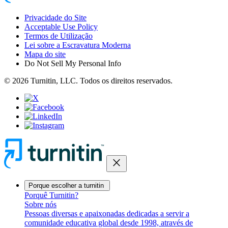
Privacidade do Site
Acceptable Use Policy
Termos de Utilização
Lei sobre a Escravatura Moderna
Mapa do site
Do Not Sell My Personal Info
© 2026 Turnitin, LLC. Todos os direitos reservados.
close
Porque escolher a turnitin
Porquê Turnitin?
Sobre nós
Pessoas diversas e apaixonadas dedicadas a servir a
comunidade educativa global desde 1998, através de