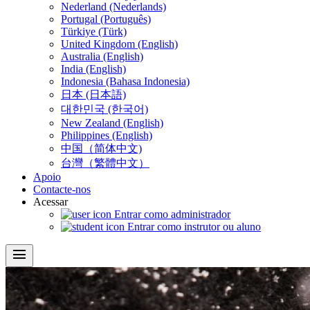
Nederland (Nederlands)
Portugal (Português)
Türkiye (Türk)
United Kingdom (English)
Australia (English)
India (English)
Indonesia (Bahasa Indonesia)
日本 (日本語)
대한민국 (한국어)
New Zealand (English)
Philippines (English)
中国（简体中文)
台灣（繁體中文）
Apoio
Contacte-nos
Acessar
Entrar como administrador
Entrar como instrutor ou aluno
menu