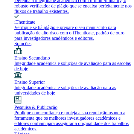
Defenda a integridade académica com Turnitin Similarity, o
robusto verificador de plágio que se encaixa perfeitamente nos
fluxos de trabalho existentes.
iThenticate
Verifique se há plágio e prepare o seu manuscrito para
publicação de alto risco com o iThenticate, padrão de ouro
para investigadores académicos e editores.
Soluções
Ensino Secundário
Integridade académica e soluções de avaliação para as escolas
de hoje
Ensino Superior
Integridade académica e soluções de avaliação para as
universidades de hoje
Pesquisa & Publicação
Publique com confiança e proteja a sua reputação usando a
ferramenta que os melhores investigadores académicos e
editores confiam para assegurar a originalidade dos trabalhos
académicos.