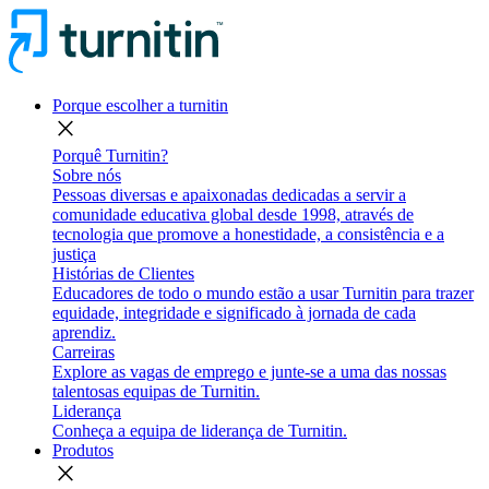
Porque escolher a turnitin
close
Porquê Turnitin?
Sobre nós
Pessoas diversas e apaixonadas dedicadas a servir a
comunidade educativa global desde 1998, através de
tecnologia que promove a honestidade, a consistência e a
justiça
Histórias de Clientes
Educadores de todo o mundo estão a usar Turnitin para trazer
equidade, integridade e significado à jornada de cada
aprendiz.
Carreiras
Explore as vagas de emprego e junte-se a uma das nossas
talentosas equipas de Turnitin.
Liderança
Conheça a equipa de liderança de Turnitin.
Produtos
close