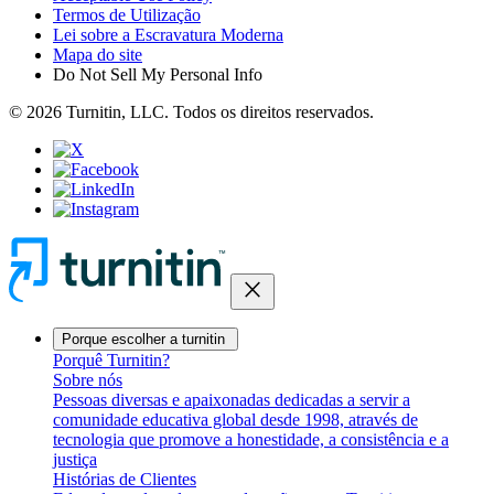
Termos de Utilização
Lei sobre a Escravatura Moderna
Mapa do site
Do Not Sell My Personal Info
© 2026 Turnitin, LLC. Todos os direitos reservados.
close
Porque escolher a turnitin
Porquê Turnitin?
Sobre nós
Pessoas diversas e apaixonadas dedicadas a servir a
comunidade educativa global desde 1998, através de
tecnologia que promove a honestidade, a consistência e a
justiça
Histórias de Clientes