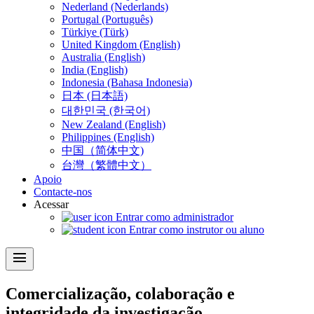
Nederland (Nederlands)
Portugal (Português)
Türkiye (Türk)
United Kingdom (English)
Australia (English)
India (English)
Indonesia (Bahasa Indonesia)
日本 (日本語)
대한민국 (한국어)
New Zealand (English)
Philippines (English)
中国（简体中文)
台灣（繁體中文）
Apoio
Contacte-nos
Acessar
Entrar como administrador
Entrar como instrutor ou aluno
menu
Comercialização, colaboração e
integridade da investigação