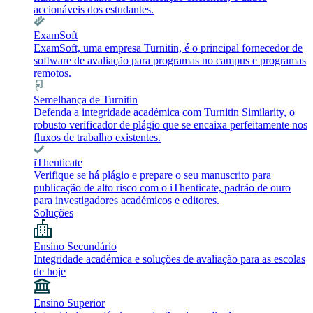
accionáveis dos estudantes.
ExamSoft
ExamSoft, uma empresa Turnitin, é o principal fornecedor de
software de avaliação para programas no campus e programas
remotos.
Semelhança de Turnitin
Defenda a integridade académica com Turnitin Similarity, o
robusto verificador de plágio que se encaixa perfeitamente nos
fluxos de trabalho existentes.
iThenticate
Verifique se há plágio e prepare o seu manuscrito para
publicação de alto risco com o iThenticate, padrão de ouro
para investigadores académicos e editores.
Soluções
Ensino Secundário
Integridade académica e soluções de avaliação para as escolas
de hoje
Ensino Superior