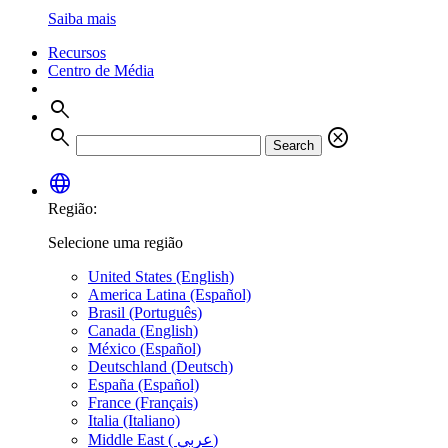
Saiba mais
Recursos
Centro de Média
search
search
cancel
Search
language
Região:
Selecione uma região
United States (English)
America Latina (Español)
Brasil (Português)
Canada (English)
México (Español)
Deutschland (Deutsch)
España (Español)
France (Français)
Italia (Italiano)
Middle East ( عربي)