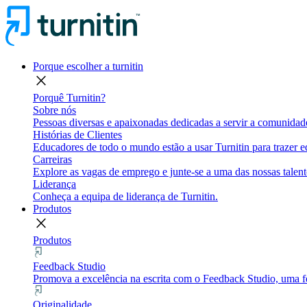
Porque escolher a turnitin
close
Porquê Turnitin?
Sobre nós
Pessoas diversas e apaixonadas dedicadas a servir a comunidade
Histórias de Clientes
Educadores de todo o mundo estão a usar Turnitin para trazer eq
Carreiras
Explore as vagas de emprego e junte-se a uma das nossas talent
Liderança
Conheça a equipa de liderança de Turnitin.
Produtos
close
Produtos
Feedback Studio
Promova a excelência na escrita com o Feedback Studio, uma fe
Originalidade