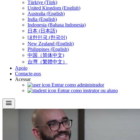
Türkiye (Türk)
United Kingdom (English)
Australia (English)
India (English)
Indonesia (Bahasa Indonesia)
日本 (日本語)
대한민국 (한국어)
New Zealand (English)
Philippines (English)
中国（简体中文)
台灣（繁體中文）
Apoio
Contacte-nos
Acessar
Entrar como administrador
Entrar como instrutor ou aluno
menu