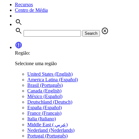
Recursos
Centro de Média
search
search
cancel
Search
language
Região:
Selecione uma região
United States (English)
America Latina (Español)
Brasil (Português)
Canada (English)
México (Español)
Deutschland (Deutsch)
España (Español)
France (Français)
Italia (Italiano)
Middle East ( عربي)
Nederland (Nederlands)
Portugal (Português)