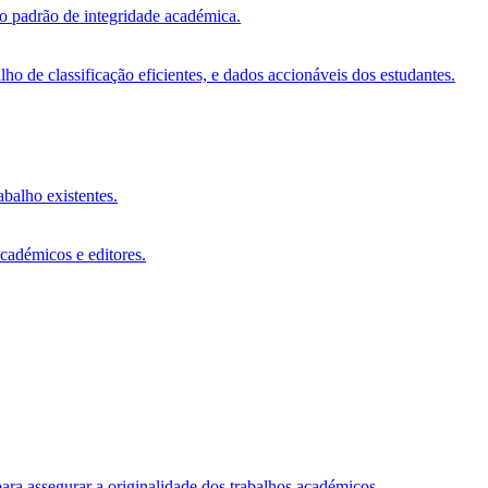
vo padrão de integridade académica.
o de classificação eficientes, e dados accionáveis dos estudantes.
abalho existentes.
académicos e editores.
ara assegurar a originalidade dos trabalhos académicos.