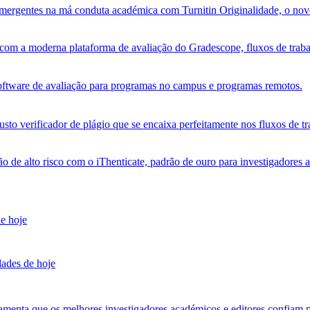
s emergentes na má conduta académica com Turnitin Originalidade, o no
om a moderna plataforma de avaliação do Gradescope, fluxos de trabalh
software de avaliação para programas no campus e programas remotos.
sto verificador de plágio que se encaixa perfeitamente nos fluxos de tr
ão de alto risco com o iThenticate, padrão de ouro para investigadores 
de hoje
dades de hoje
amenta que os melhores investigadores académicos e editores confiam p