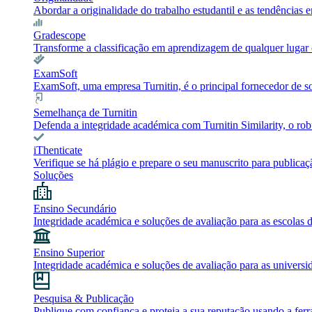
Abordar a originalidade do trabalho estudantil e as tendência
Gradescope
Transforme a classificação em aprendizagem de qualquer lugar c
ExamSoft
ExamSoft, uma empresa Turnitin, é o principal fornecedor de 
Semelhança de Turnitin
Defenda a integridade académica com Turnitin Similarity, o robu
iThenticate
Verifique se há plágio e prepare o seu manuscrito para publicaç
Soluções
Ensino Secundário
Integridade académica e soluções de avaliação para as escolas 
Ensino Superior
Integridade académica e soluções de avaliação para as universi
Pesquisa & Publicação
Publique com confiança e proteja a sua reputação usando a ferr