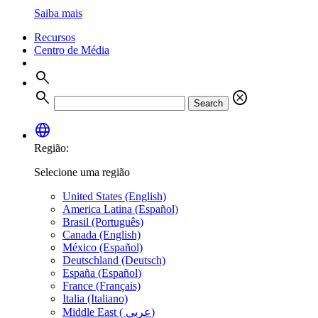
Saiba mais
Recursos
Centro de Média
search
search
cancel
Search
language
Região:
Selecione uma região
United States (English)
America Latina (Español)
Brasil (Português)
Canada (English)
México (Español)
Deutschland (Deutsch)
España (Español)
France (Français)
Italia (Italiano)
Middle East ( عربي)