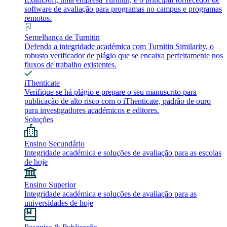
software de avaliação para programas no campus e programas
remotos.
Semelhança de Turnitin
Defenda a integridade académica com Turnitin Similarity, o
robusto verificador de plágio que se encaixa perfeitamente nos
fluxos de trabalho existentes.
iThenticate
Verifique se há plágio e prepare o seu manuscrito para
publicação de alto risco com o iThenticate, padrão de ouro
para investigadores académicos e editores.
Soluções
Ensino Secundário
Integridade académica e soluções de avaliação para as escolas
de hoje
Ensino Superior
Integridade académica e soluções de avaliação para as
universidades de hoje