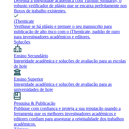
Defenda a integridade académica com Turnitin Similarity, o
robusto verificador de plágio que se encaixa perfeitamente nos
fluxos de trabalho existentes.
iThenticate
Verifique se há plágio e prepare o seu manuscrito para
publicação de alto risco com o iThenticate, padrão de ouro
para investigadores académicos e editores.
Soluções
Ensino Secundário
Integridade académica e soluções de avaliação para as escolas
de hoje
Ensino Superior
Integridade académica e soluções de avaliação para as
universidades de hoje
Pesquisa & Publicação
Publique com confiança e proteja a sua reputação usando a
ferramenta que os melhores investigadores académicos e
editores confiam para assegurar a originalidade dos trabalhos
académicos.