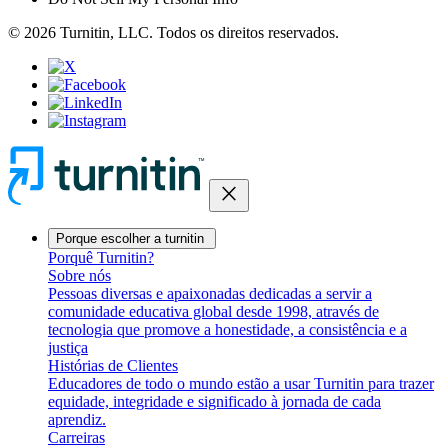
© 2026 Turnitin, LLC. Todos os direitos reservados.
close
Porque escolher a turnitin
Porquê Turnitin?
Sobre nós
Pessoas diversas e apaixonadas dedicadas a servir a
comunidade educativa global desde 1998, através de
tecnologia que promove a honestidade, a consistência e a
justiça
Histórias de Clientes
Educadores de todo o mundo estão a usar Turnitin para trazer
equidade, integridade e significado à jornada de cada
aprendiz.
Carreiras