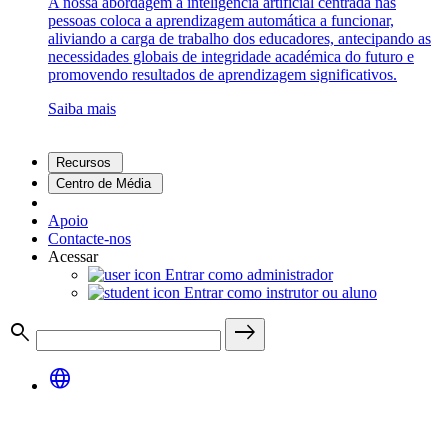
A nossa abordagem à inteligência artificial centrada nas
pessoas coloca a aprendizagem automática a funcionar,
aliviando a carga de trabalho dos educadores, antecipando as
necessidades globais de integridade académica do futuro e
promovendo resultados de aprendizagem significativos.
Saiba mais
Recursos
Centro de Média
Apoio
Contacte-nos
Acessar
Entrar como administrador
Entrar como instrutor ou aluno
search
east
language