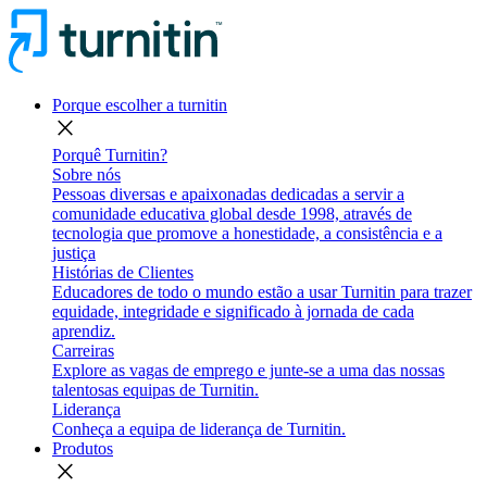
Porque escolher a turnitin
close
Porquê Turnitin?
Sobre nós
Pessoas diversas e apaixonadas dedicadas a servir a
comunidade educativa global desde 1998, através de
tecnologia que promove a honestidade, a consistência e a
justiça
Histórias de Clientes
Educadores de todo o mundo estão a usar Turnitin para trazer
equidade, integridade e significado à jornada de cada
aprendiz.
Carreiras
Explore as vagas de emprego e junte-se a uma das nossas
talentosas equipas de Turnitin.
Liderança
Conheça a equipa de liderança de Turnitin.
Produtos
close