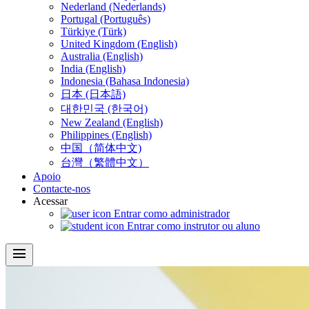
Nederland (Nederlands)
Portugal (Português)
Türkiye (Türk)
United Kingdom (English)
Australia (English)
India (English)
Indonesia (Bahasa Indonesia)
日本 (日本語)
대한민국 (한국어)
New Zealand (English)
Philippines (English)
中国（简体中文)
台灣（繁體中文）
Apoio
Contacte-nos
Acessar
Entrar como administrador
Entrar como instrutor ou aluno
menu