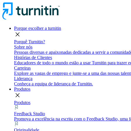
Porque escolher a turnitin
close
Porquê Turnitin?
Sobre nós
Pessoas diversas e apaixonadas dedicadas a servir a comunidade
Histórias de Clientes
Educadores de todo o mundo estão a usar Turnitin para trazer eq
Carreiras
Explore as vagas de emprego e junte-se a uma das nossas talent
Liderança
Conheça a equipa de liderança de Turnitin.
Produtos
close
Produtos
Feedback Studio
Promova a excelência na escrita com o Feedback Studio, uma fe
Originalidade