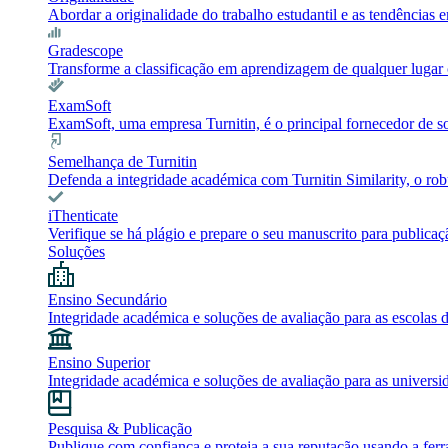
Abordar a originalidade do trabalho estudantil e as tendência
Gradescope
Transforme a classificação em aprendizagem de qualquer lugar c
ExamSoft
ExamSoft, uma empresa Turnitin, é o principal fornecedor de 
Semelhança de Turnitin
Defenda a integridade académica com Turnitin Similarity, o robu
iThenticate
Verifique se há plágio e prepare o seu manuscrito para publicaç
Soluções
Ensino Secundário
Integridade académica e soluções de avaliação para as escolas 
Ensino Superior
Integridade académica e soluções de avaliação para as universi
Pesquisa & Publicação
Publique com confiança e proteja a sua reputação usando a ferr