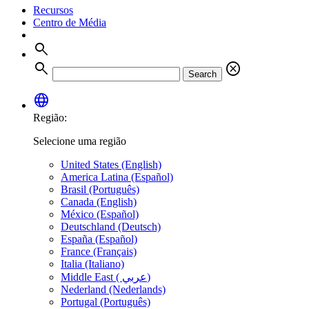
Recursos
Centro de Média
search
search
cancel
Search
language
Região:
Selecione uma região
United States (English)
America Latina (Español)
Brasil (Português)
Canada (English)
México (Español)
Deutschland (Deutsch)
España (Español)
France (Français)
Italia (Italiano)
Middle East ( عربي)
Nederland (Nederlands)
Portugal (Português)