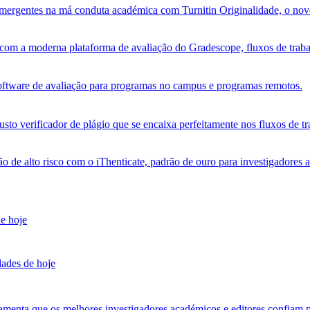
s emergentes na má conduta académica com Turnitin Originalidade, o no
om a moderna plataforma de avaliação do Gradescope, fluxos de trabalh
software de avaliação para programas no campus e programas remotos.
sto verificador de plágio que se encaixa perfeitamente nos fluxos de tr
ão de alto risco com o iThenticate, padrão de ouro para investigadores 
de hoje
dades de hoje
amenta que os melhores investigadores académicos e editores confiam p