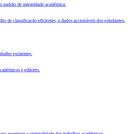
vo padrão de integridade académica.
o de classificação eficientes, e dados accionáveis dos estudantes.
abalho existentes.
académicos e editores.
ara assegurar a originalidade dos trabalhos académicos.