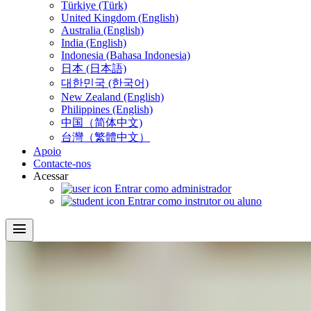
Türkiye (Türk)
United Kingdom (English)
Australia (English)
India (English)
Indonesia (Bahasa Indonesia)
日本 (日本語)
대한민국 (한국어)
New Zealand (English)
Philippines (English)
中国（简体中文)
台灣（繁體中文）
Apoio
Contacte-nos
Acessar
Entrar como administrador
Entrar como instrutor ou aluno
menu