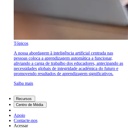
Tópicos
A nossa abordagem à inteligência artificial centrada nas
pessoas coloca a aprendizagem automática a funcionar,
aliviando a carga de trabalho dos educadores, antecipando as
necessidades globais de integridade académica do futuro e
promovendo resultados de aprendizagem significativos.
Saiba mais
Recursos
Centro de Média
Apoio
Contacte-nos
Acessar