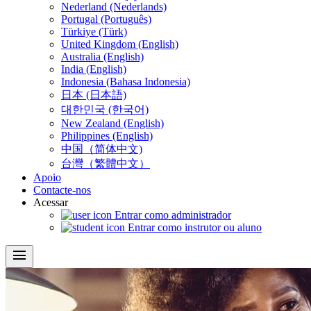
Nederland (Nederlands)
Portugal (Português)
Türkiye (Türk)
United Kingdom (English)
Australia (English)
India (English)
Indonesia (Bahasa Indonesia)
日本 (日本語)
대한민국 (한국어)
New Zealand (English)
Philippines (English)
中国（简体中文)
台灣（繁體中文）
Apoio
Contacte-nos
Acessar
Entrar como administrador
Entrar como instrutor ou aluno
menu