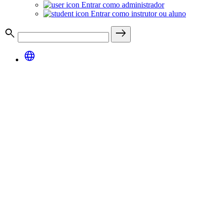
Entrar como administrador
Entrar como instrutor ou aluno
search
east
language