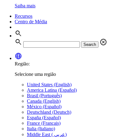
Saiba mais
Recursos
Centro de Média
search
search
cancel
Search
language
Região:
Selecione uma região
United States (English)
America Latina (Español)
Brasil (Português)
Canada (English)
México (Español)
Deutschland (Deutsch)
España (Español)
France (Français)
Italia (Italiano)
Middle East ( عربي)