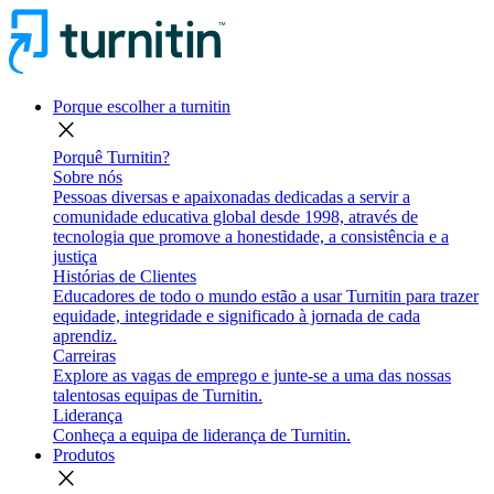
Porque escolher a turnitin
close
Porquê Turnitin?
Sobre nós
Pessoas diversas e apaixonadas dedicadas a servir a
comunidade educativa global desde 1998, através de
tecnologia que promove a honestidade, a consistência e a
justiça
Histórias de Clientes
Educadores de todo o mundo estão a usar Turnitin para trazer
equidade, integridade e significado à jornada de cada
aprendiz.
Carreiras
Explore as vagas de emprego e junte-se a uma das nossas
talentosas equipas de Turnitin.
Liderança
Conheça a equipa de liderança de Turnitin.
Produtos
close