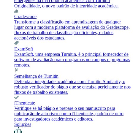
emergentes na má conduta académica com Turnitin
Originalidade, o novo padrão de integridade académica.
Gradescope
Transforme a classificação em aprendizagem de qualquer
lugar com a moderna plataforma de avaliação do Gradescope,
fluxos de trabalho de classificação eficientes, e dados
accionáveis dos estudantes.
ExamSoft
ExamSoft, uma empresa Turnitin, é o principal fornecedor de
software de avaliação para programas no campus e programas
remotos.
Semelhança de Turnitin
Defenda a integridade académica com Turnitin Similarity, o
robusto verificador de plágio que se encaixa perfeitamente nos
fluxos de trabalho existentes.
iThenticate
Verifique se há plágio e prepare o seu manuscrito para
publicação de alto risco com o iThenticate, padrão de ouro
para investigadores académicos e editores.
Soluções