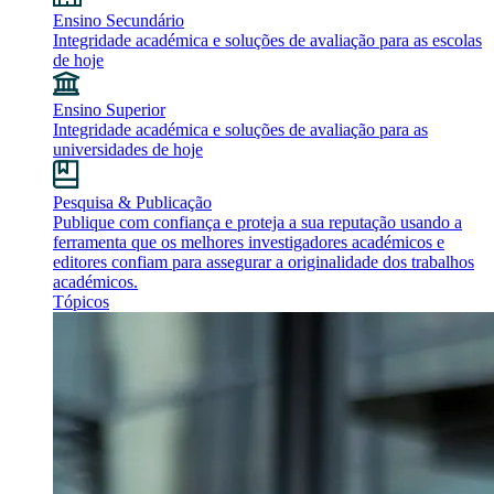
Ensino Secundário
Integridade académica e soluções de avaliação para as escolas
de hoje
Ensino Superior
Integridade académica e soluções de avaliação para as
universidades de hoje
Pesquisa & Publicação
Publique com confiança e proteja a sua reputação usando a
ferramenta que os melhores investigadores académicos e
editores confiam para assegurar a originalidade dos trabalhos
académicos.
Tópicos