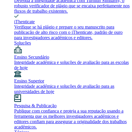
Defenda a integridade académica com Turnitin Similarity, o
robusto verificador de plágio que se encaixa perfeitamente nos
fluxos de trabalho existentes.
iThenticate
Verifique se há plágio e prepare o seu manuscrito para
publicação de alto risco com o iThenticate, padrão de ouro
para investigadores académicos e editores.
Soluções
Ensino Secundário
Integridade académica e soluções de avaliação para as escolas
de hoje
Ensino Superior
Integridade académica e soluções de avaliação para as
universidades de hoje
Pesquisa & Publicação
Publique com confiança e proteja a sua reputação usando a
ferramenta que os melhores investigadores académicos e
editores confiam para assegurar a originalidade dos trabalhos
académicos.