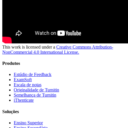
This work is licensed under a
Creative Commons Attribution-
NonCommercial 4.0 International License.
Produtos
Estúdio de Feedback
ExamSoft
Escala de notas
Originalidade de Turnitin
Semelhança de Turnitin
iThenticate
Soluções
Ensino Superior
Ensino Secundário