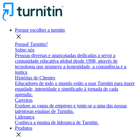
Porque escolher a turnitin
close
Porquê Turnitin?
Sobre nós
Pessoas diversas e apaixonadas dedicadas a servir a
comunidade educativa global desde 1998, através de
tecnologia que promove a honestidade, a consistência e a
justiça
Histórias de Clientes
Educadores de todo o mundo estão a usar Turnitin para trazer
equidade, integridade e significado à jornada de cada
aprendiz.
Carreiras
Explore as vagas de emprego e junte-se a uma das nossas
talentosas equipas de Turnitin.
Liderança
Conheça a equipa de liderança de Turnitin.
Produtos
close