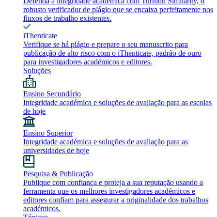
Defenda a integridade académica com Turnitin Similarity, o
robusto verificador de plágio que se encaixa perfeitamente nos
fluxos de trabalho existentes.
iThenticate
Verifique se há plágio e prepare o seu manuscrito para
publicação de alto risco com o iThenticate, padrão de ouro
para investigadores académicos e editores.
Soluções
Ensino Secundário
Integridade académica e soluções de avaliação para as escolas
de hoje
Ensino Superior
Integridade académica e soluções de avaliação para as
universidades de hoje
Pesquisa & Publicação
Publique com confiança e proteja a sua reputação usando a
ferramenta que os melhores investigadores académicos e
editores confiam para assegurar a originalidade dos trabalhos
académicos.