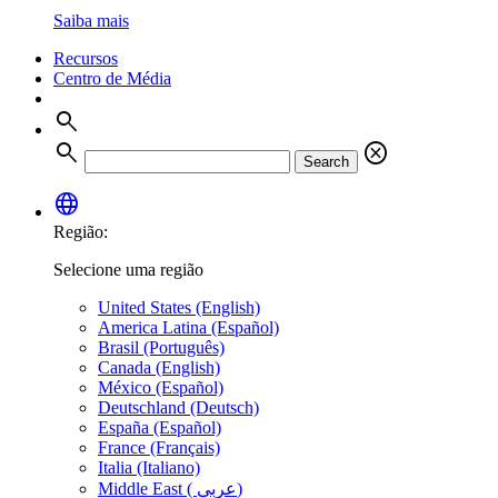
Saiba mais
Recursos
Centro de Média
search
search
cancel
Search
language
Região:
Selecione uma região
United States (English)
America Latina (Español)
Brasil (Português)
Canada (English)
México (Español)
Deutschland (Deutsch)
España (Español)
France (Français)
Italia (Italiano)
Middle East ( عربي)