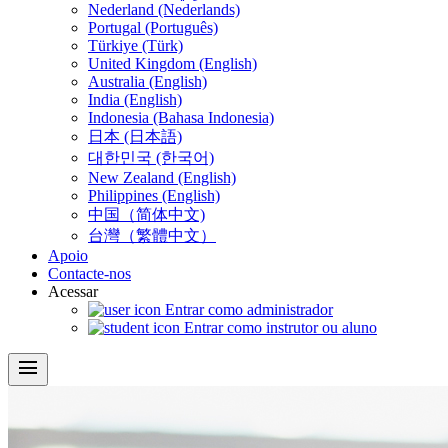
Nederland (Nederlands)
Portugal (Português)
Türkiye (Türk)
United Kingdom (English)
Australia (English)
India (English)
Indonesia (Bahasa Indonesia)
日本 (日本語)
대한민국 (한국어)
New Zealand (English)
Philippines (English)
中国（简体中文)
台灣（繁體中文）
Apoio
Contacte-nos
Acessar
Entrar como administrador
Entrar como instrutor ou aluno
menu