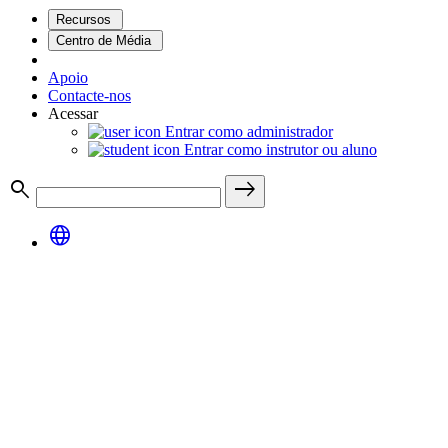
Recursos
Centro de Média
Apoio
Contacte-nos
Acessar
Entrar como administrador
Entrar como instrutor ou aluno
search
east
language