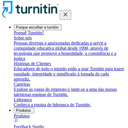
close
Porque escolher a turnitin
Porquê Turnitin?
Sobre nós
Pessoas diversas e apaixonadas dedicadas a servir a
comunidade educativa global desde 1998, através de
tecnologia que promove a honestidade, a consistência e a
justiça
Histórias de Clientes
Educadores de todo o mundo estão a usar Turnitin para trazer
equidade, integridade e significado à jornada de cada
aprendiz.
Carreiras
Explore as vagas de emprego e junte-se a uma das nossas
talentosas equipas de Turnitin.
Liderança
Conheça a equipa de liderança de Turnitin.
Produtos
Produtos
Feedback Studio