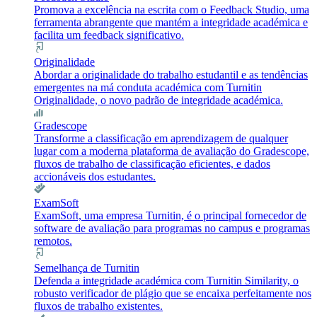
Promova a excelência na escrita com o Feedback Studio, uma
ferramenta abrangente que mantém a integridade académica e
facilita um feedback significativo.
Originalidade
Abordar a originalidade do trabalho estudantil e as tendências
emergentes na má conduta académica com Turnitin
Originalidade, o novo padrão de integridade académica.
Gradescope
Transforme a classificação em aprendizagem de qualquer
lugar com a moderna plataforma de avaliação do Gradescope,
fluxos de trabalho de classificação eficientes, e dados
accionáveis dos estudantes.
ExamSoft
ExamSoft, uma empresa Turnitin, é o principal fornecedor de
software de avaliação para programas no campus e programas
remotos.
Semelhança de Turnitin
Defenda a integridade académica com Turnitin Similarity, o
robusto verificador de plágio que se encaixa perfeitamente nos
fluxos de trabalho existentes.