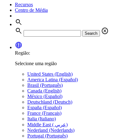
Recursos
Centro de Média
search
search
cancel
Search
language
Região:
Selecione uma região
United States (English)
America Latina (Español)
Brasil (Português)
Canada (English)
México (Español)
Deutschland (Deutsch)
España (Español)
France (Français)
Italia (Italiano)
Middle East ( عربي)
Nederland (Nederlands)
Portugal (Português)