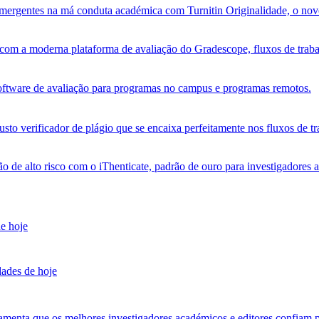
s emergentes na má conduta académica com Turnitin Originalidade, o no
om a moderna plataforma de avaliação do Gradescope, fluxos de trabalh
software de avaliação para programas no campus e programas remotos.
sto verificador de plágio que se encaixa perfeitamente nos fluxos de tr
ão de alto risco com o iThenticate, padrão de ouro para investigadores 
de hoje
dades de hoje
amenta que os melhores investigadores académicos e editores confiam p