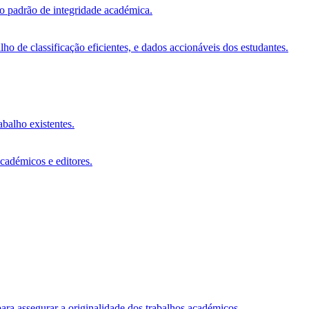
vo padrão de integridade académica.
o de classificação eficientes, e dados accionáveis dos estudantes.
abalho existentes.
académicos e editores.
ara assegurar a originalidade dos trabalhos académicos.