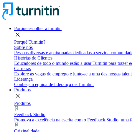
Porque escolher a turnitin
close
Porquê Turnitin?
Sobre nós
Pessoas diversas e apaixonadas dedicadas a servir a comunidade
Histórias de Clientes
Educadores de todo o mundo estão a usar Turnitin para trazer eq
Carreiras
Explore as vagas de emprego e junte-se a uma das nossas talent
Liderança
Conheça a equipa de liderança de Turnitin.
Produtos
close
Produtos
Feedback Studio
Promova a excelência na escrita com o Feedback Studio, uma fe
Originalidade