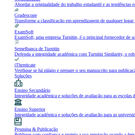
Abordar a originalidade do trabalho estudantil e as tendência
Gradescope
Transforme a classificação em aprendizagem de qualquer lugar c
ExamSoft
ExamSoft, uma empresa Turnitin, é o principal fornecedor de 
Semelhança de Turnitin
Defenda a integridade académica com Turnitin Similarity, o robu
iThenticate
Verifique se há plágio e prepare o seu manuscrito para publicaç
Soluções
Ensino Secundário
Integridade académica e soluções de avaliação para as escolas 
Ensino Superior
Integridade académica e soluções de avaliação para as universi
Pesquisa & Publicação
Publique com confiança e proteja a sua reputação usando a ferr