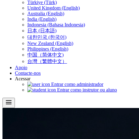
Türkiye (Türk)
United Kingdom (English)
Australia (English)
India (English)
Indonesia (Bahasa Indonesia)
日本 (日本語)
대한민국 (한국어)
New Zealand (English)
Philippines (English)
中国（简体中文)
台灣（繁體中文）
Apoio
Contacte-nos
Acessar
Entrar como administrador
Entrar como instrutor ou aluno
menu