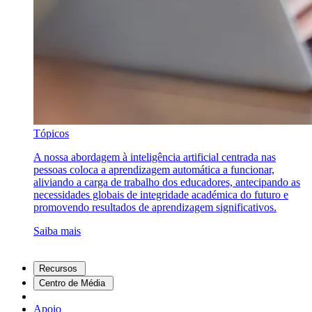
Tópicos
A nossa abordagem à inteligência artificial centrada nas
pessoas coloca a aprendizagem automática a funcionar,
aliviando a carga de trabalho dos educadores, antecipando as
necessidades globais de integridade académica do futuro e
promovendo resultados de aprendizagem significativos.
Saiba mais
Recursos
Centro de Média
Apoio