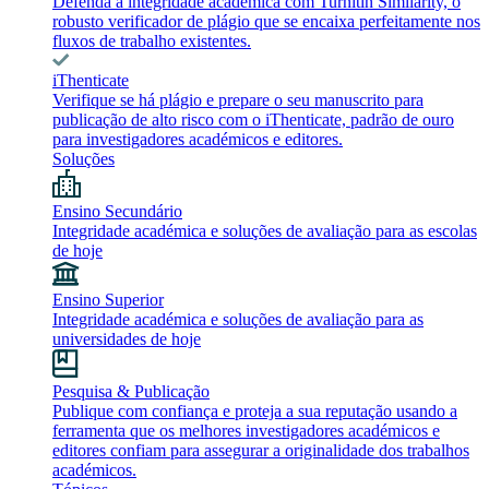
Defenda a integridade académica com Turnitin Similarity, o
robusto verificador de plágio que se encaixa perfeitamente nos
fluxos de trabalho existentes.
iThenticate
Verifique se há plágio e prepare o seu manuscrito para
publicação de alto risco com o iThenticate, padrão de ouro
para investigadores académicos e editores.
Soluções
Ensino Secundário
Integridade académica e soluções de avaliação para as escolas
de hoje
Ensino Superior
Integridade académica e soluções de avaliação para as
universidades de hoje
Pesquisa & Publicação
Publique com confiança e proteja a sua reputação usando a
ferramenta que os melhores investigadores académicos e
editores confiam para assegurar a originalidade dos trabalhos
académicos.