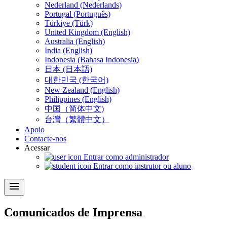
Nederland (Nederlands)
Portugal (Português)
Türkiye (Türk)
United Kingdom (English)
Australia (English)
India (English)
Indonesia (Bahasa Indonesia)
日本 (日本語)
대한민국 (한국어)
New Zealand (English)
Philippines (English)
中国（简体中文)
台灣（繁體中文）
Apoio
Contacte-nos
Acessar
Entrar como administrador
Entrar como instrutor ou aluno
menu
Comunicados de Imprensa