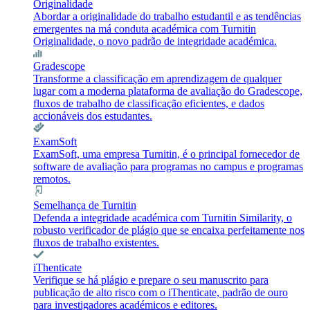
Originalidade
Abordar a originalidade do trabalho estudantil e as tendências
emergentes na má conduta académica com Turnitin
Originalidade, o novo padrão de integridade académica.
Gradescope
Transforme a classificação em aprendizagem de qualquer
lugar com a moderna plataforma de avaliação do Gradescope,
fluxos de trabalho de classificação eficientes, e dados
accionáveis dos estudantes.
ExamSoft
ExamSoft, uma empresa Turnitin, é o principal fornecedor de
software de avaliação para programas no campus e programas
remotos.
Semelhança de Turnitin
Defenda a integridade académica com Turnitin Similarity, o
robusto verificador de plágio que se encaixa perfeitamente nos
fluxos de trabalho existentes.
iThenticate
Verifique se há plágio e prepare o seu manuscrito para
publicação de alto risco com o iThenticate, padrão de ouro
para investigadores académicos e editores.