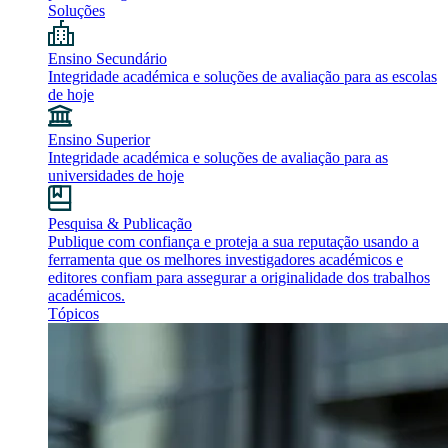
Soluções
Ensino Secundário
Integridade académica e soluções de avaliação para as escolas
de hoje
Ensino Superior
Integridade académica e soluções de avaliação para as
universidades de hoje
Pesquisa & Publicação
Publique com confiança e proteja a sua reputação usando a
ferramenta que os melhores investigadores académicos e
editores confiam para assegurar a originalidade dos trabalhos
académicos.
Tópicos