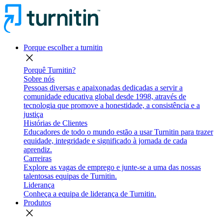
Porque escolher a turnitin
close
Porquê Turnitin?
Sobre nós
Pessoas diversas e apaixonadas dedicadas a servir a
comunidade educativa global desde 1998, através de
tecnologia que promove a honestidade, a consistência e a
justiça
Histórias de Clientes
Educadores de todo o mundo estão a usar Turnitin para trazer
equidade, integridade e significado à jornada de cada
aprendiz.
Carreiras
Explore as vagas de emprego e junte-se a uma das nossas
talentosas equipas de Turnitin.
Liderança
Conheça a equipa de liderança de Turnitin.
Produtos
close