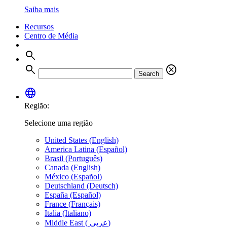
Saiba mais
Recursos
Centro de Média
search
search
cancel
Search
language
Região:
Selecione uma região
United States (English)
America Latina (Español)
Brasil (Português)
Canada (English)
México (Español)
Deutschland (Deutsch)
España (Español)
France (Français)
Italia (Italiano)
Middle East ( عربي)