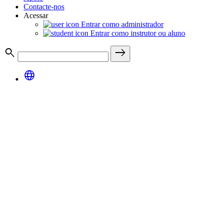
Contacte-nos
Acessar
Entrar como administrador
Entrar como instrutor ou aluno
search
east
language