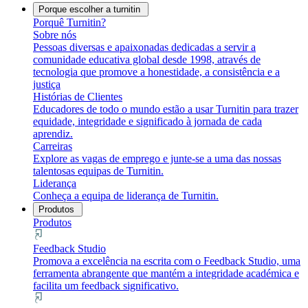
Porque escolher a turnitin
Porquê Turnitin?
Sobre nós
Pessoas diversas e apaixonadas dedicadas a servir a
comunidade educativa global desde 1998, através de
tecnologia que promove a honestidade, a consistência e a
justiça
Histórias de Clientes
Educadores de todo o mundo estão a usar Turnitin para trazer
equidade, integridade e significado à jornada de cada
aprendiz.
Carreiras
Explore as vagas de emprego e junte-se a uma das nossas
talentosas equipas de Turnitin.
Liderança
Conheça a equipa de liderança de Turnitin.
Produtos
Produtos
Feedback Studio
Promova a excelência na escrita com o Feedback Studio, uma
ferramenta abrangente que mantém a integridade académica e
facilita um feedback significativo.