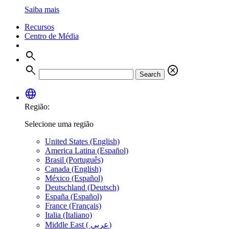
Saiba mais
Recursos
Centro de Média
search
search
cancel
Search
language
Região:
Selecione uma região
United States (English)
America Latina (Español)
Brasil (Português)
Canada (English)
México (Español)
Deutschland (Deutsch)
España (Español)
France (Français)
Italia (Italiano)
Middle East ( عربي)