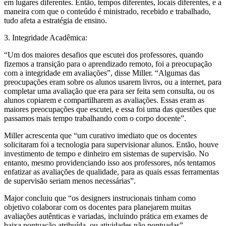
em lugares diferentes. Então, tempos diferentes, locais diferentes, e a
maneira com que o conteúdo é ministrado, recebido e trabalhado,
tudo afeta a estratégia de ensino.
3. Integridade Acadêmica:
“Um dos maiores desafios que escutei dos professores, quando
fizemos a transição para o aprendizado remoto, foi a preocupação
com a integridade em avaliações”, disse Miller. “Algumas das
preocupações eram sobre os alunos usarem livros, ou a internet, para
completar uma avaliação que era para ser feita sem consulta, ou os
alunos copiarem e compartilharem as avaliações. Essas eram as
maiores preocupações que escutei, e essa foi uma das questões que
passamos mais tempo trabalhando com o corpo docente”.
Miller acrescenta que “um curativo imediato que os docentes
solicitaram foi a tecnologia para supervisionar alunos. Então, houve
investimento de tempo e dinheiro em sistemas de supervisão. No
entanto, mesmo providenciando isso aos professores, nós tentamos
enfatizar as avaliações de qualidade, para as quais essas ferramentas
de supervisão seriam menos necessárias”.
Major concluiu que “os designers instrucionais tinham como
objetivo colaborar com os docentes para planejarem muitas
avaliações autênticas e variadas, incluindo prática em exames de
baixa pontuação atribuída, ou atividades não pontuadas”.