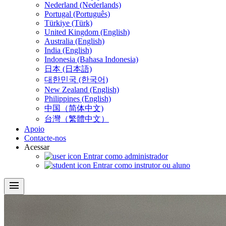
Nederland (Nederlands)
Portugal (Português)
Türkiye (Türk)
United Kingdom (English)
Australia (English)
India (English)
Indonesia (Bahasa Indonesia)
日本 (日本語)
대한민국 (한국어)
New Zealand (English)
Philippines (English)
中国（简体中文)
台灣（繁體中文）
Apoio
Contacte-nos
Acessar
Entrar como administrador
Entrar como instrutor ou aluno
menu