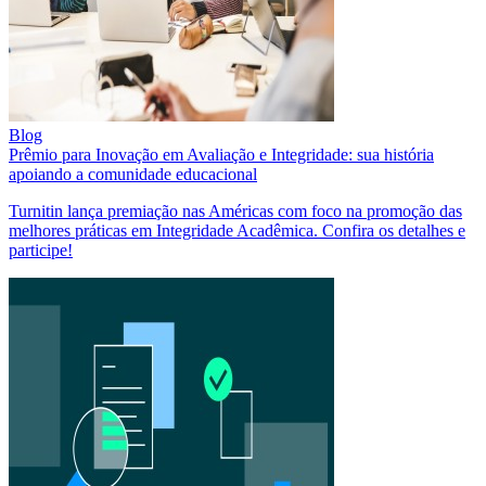
Blog
Prêmio para Inovação em Avaliação e Integridade: sua história
apoiando a comunidade educacional
Turnitin lança premiação nas Américas com foco na promoção das
melhores práticas em Integridade Acadêmica. Confira os detalhes e
participe!