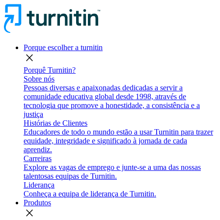
Porque escolher a turnitin
close
Porquê Turnitin?
Sobre nós
Pessoas diversas e apaixonadas dedicadas a servir a
comunidade educativa global desde 1998, através de
tecnologia que promove a honestidade, a consistência e a
justiça
Histórias de Clientes
Educadores de todo o mundo estão a usar Turnitin para trazer
equidade, integridade e significado à jornada de cada
aprendiz.
Carreiras
Explore as vagas de emprego e junte-se a uma das nossas
talentosas equipas de Turnitin.
Liderança
Conheça a equipa de liderança de Turnitin.
Produtos
close