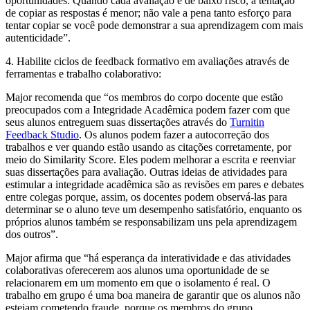
oportunidades. Quando cada avaliação é de baixo risco, a tentação
de copiar as respostas é menor; não vale a pena tanto esforço para
tentar copiar se você pode demonstrar a sua aprendizagem com mais
autenticidade”.
4. Habilite ciclos de feedback formativo em avaliações através de
ferramentas e trabalho colaborativo:
Major recomenda que “os membros do corpo docente que estão
preocupados com a Integridade Acadêmica podem fazer com que
seus alunos entreguem suas dissertações através do
Turnitin
Feedback Studio
. Os alunos podem fazer a autocorreção dos
trabalhos e ver quando estão usando as citações corretamente, por
meio do Similarity Score. Eles podem melhorar a escrita e reenviar
suas dissertações para avaliação. Outras ideias de atividades para
estimular a integridade acadêmica são as revisões em pares e debates
entre colegas porque, assim, os docentes podem observá-las para
determinar se o aluno teve um desempenho satisfatório, enquanto os
próprios alunos também se responsabilizam uns pela aprendizagem
dos outros”.
Major afirma que “há esperança da interatividade e das atividades
colaborativas oferecerem aos alunos uma oportunidade de se
relacionarem em um momento em que o isolamento é real. O
trabalho em grupo é uma boa maneira de garantir que os alunos não
estejam cometendo fraude, porque os membros do grupo,