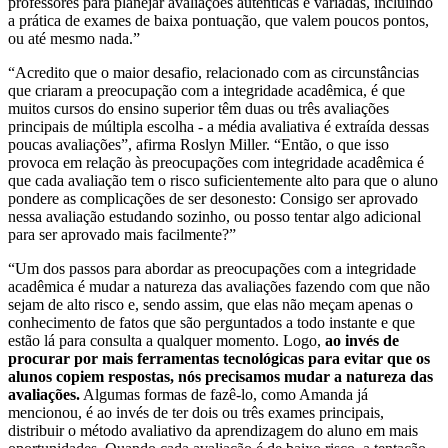
professores para planejar avaliações autênticas e variadas, incluindo
a prática de exames de baixa pontuação, que valem poucos pontos,
ou até mesmo nada.”
“Acredito que o maior desafio, relacionado com as circunstâncias
que criaram a preocupação com a integridade acadêmica, é que
muitos cursos do ensino superior têm duas ou três avaliações
principais de múltipla escolha - a média avaliativa é extraída dessas
poucas avaliações”, afirma Roslyn Miller. “Então, o que isso
provoca em relação às preocupações com integridade acadêmica é
que cada avaliação tem o risco suficientemente alto para que o aluno
pondere as complicações de ser desonesto: Consigo ser aprovado
nessa avaliação estudando sozinho, ou posso tentar algo adicional
para ser aprovado mais facilmente?”
“Um dos passos para abordar as preocupações com a integridade
acadêmica é mudar a natureza das avaliações fazendo com que não
sejam de alto risco e, sendo assim, que elas não meçam apenas o
conhecimento de fatos que são perguntados a todo instante e que
estão lá para consulta a qualquer momento. Logo,
ao invés de
procurar por mais ferramentas tecnológicas para evitar que os
alunos copiem respostas, nós precisamos mudar a natureza das
avaliações.
Algumas formas de fazê-lo, como Amanda já
mencionou, é ao invés de ter dois ou três exames principais,
distribuir o método avaliativo da aprendizagem do aluno em mais