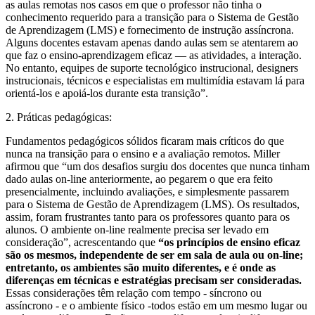
as aulas remotas nos casos em que o professor não tinha o
conhecimento requerido para a transição para o Sistema de Gestão
de Aprendizagem (LMS) e fornecimento de instrução assíncrona.
Alguns docentes estavam apenas dando aulas sem se atentarem ao
que faz o ensino-aprendizagem eficaz — as atividades, a interação.
No entanto, equipes de suporte tecnológico instrucional, designers
instrucionais, técnicos e especialistas em multimídia estavam lá para
orientá-los e apoiá-los durante esta transição”.
2. Práticas pedagógicas:
Fundamentos pedagógicos sólidos ficaram mais críticos do que
nunca na transição para o ensino e a avaliação remotos. Miller
afirmou que “um dos desafios surgiu dos docentes que nunca tinham
dado aulas on-line anteriormente, ao pegarem o que era feito
presencialmente, incluindo avaliações, e simplesmente passarem
para o Sistema de Gestão de Aprendizagem (LMS). Os resultados,
assim, foram frustrantes tanto para os professores quanto para os
alunos. O ambiente on-line realmente precisa ser levado em
consideração”, acrescentando que
“os princípios de ensino eficaz
são os mesmos, independente de ser em sala de aula ou on-line;
entretanto, os ambientes são muito diferentes, e é onde as
diferenças em técnicas e estratégias precisam ser consideradas.
Essas considerações têm relação com tempo - síncrono ou
assíncrono - e o ambiente físico -todos estão em um mesmo lugar ou