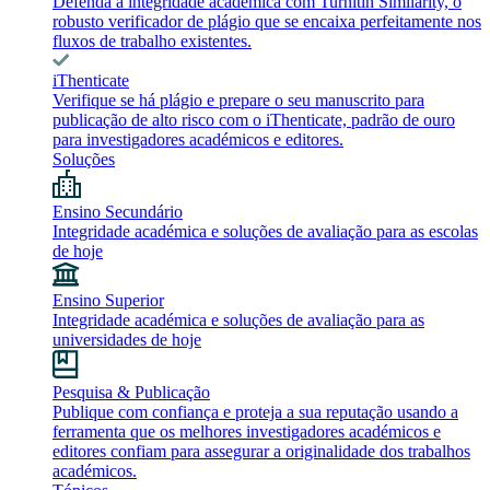
Defenda a integridade académica com Turnitin Similarity, o
robusto verificador de plágio que se encaixa perfeitamente nos
fluxos de trabalho existentes.
iThenticate
Verifique se há plágio e prepare o seu manuscrito para
publicação de alto risco com o iThenticate, padrão de ouro
para investigadores académicos e editores.
Soluções
Ensino Secundário
Integridade académica e soluções de avaliação para as escolas
de hoje
Ensino Superior
Integridade académica e soluções de avaliação para as
universidades de hoje
Pesquisa & Publicação
Publique com confiança e proteja a sua reputação usando a
ferramenta que os melhores investigadores académicos e
editores confiam para assegurar a originalidade dos trabalhos
académicos.