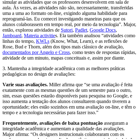
simular as atividades que os professores desenvolvem em sala de
aula. Às vezes, as atividades não são, necessariamente, transferidas
uma a uma ao formato on-line, exigindo alguma habilidade para
reprogramá-las. Eu comecei investigando maneiras para que os
alunos colaborassem em tempo real, por meio da tecnologia”. Major,
então, explorou atividades de
Sutori
,
Padlet
,
Google Docs
,
Jamboard
,
Materia activitie
s. Ela também analisou “atividades como
linhas do tempo,
KWLs
(Know, What, Learn), e as reflexões de
Rose, Bud e Thorn, além dos tipos mais clássico de avaliação,
documentados por Angelo e Cross
, como testes de respostas rápidas,
atividade de um minuto, mapas conceituais e, assim por diante.
3. Mantenha a integridade acadêmica com as melhores práticas
pedagógicas no design de avaliações:
Varie suas avaliações.
Miller afirma que “se uma avaliação é feita
exatamente com as mesmas questões de um semestre para o outro,
sim, essas questões estarão disponíveis para pesquisa no Google, e
isso aumenta a tentação dos alunos consultarem quando tiverem a
oportunidade; eles estão sozinhos em uma avaliação on-line, e têm o
tempo e a tecnologia necessárias para fazer isso.”
Frequentemente, avaliações de baixa pontuação
asseguram a
integridade acadêmica e aumentam a qualidade das avaliações.
Major afirma: “Os designers instrucionais colaboraram com os