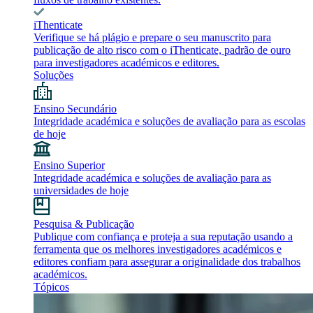
iThenticate
Verifique se há plágio e prepare o seu manuscrito para
publicação de alto risco com o iThenticate, padrão de ouro
para investigadores académicos e editores.
Soluções
Ensino Secundário
Integridade académica e soluções de avaliação para as escolas
de hoje
Ensino Superior
Integridade académica e soluções de avaliação para as
universidades de hoje
Pesquisa & Publicação
Publique com confiança e proteja a sua reputação usando a
ferramenta que os melhores investigadores académicos e
editores confiam para assegurar a originalidade dos trabalhos
académicos.
Tópicos