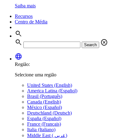
Saiba mais
Recursos
Centro de Média
search
search
cancel
Search
language
Região:
Selecione uma região
United States (English)
America Latina (Español)
Brasil (Português)
Canada (English)
México (Español)
Deutschland (Deutsch)
España (Español)
France (Français)
Italia (Italiano)
Middle East ( عربي)