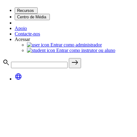
Recursos
Centro de Média
Apoio
Contacte-nos
Acessar
Entrar como administrador
Entrar como instrutor ou aluno
search
east
language