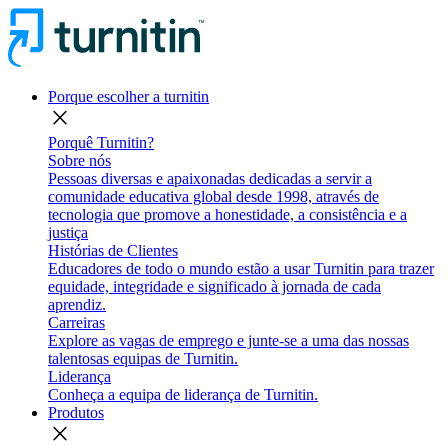
Porque escolher a turnitin
close
Porquê Turnitin?
Sobre nós
Pessoas diversas e apaixonadas dedicadas a servir a
comunidade educativa global desde 1998, através de
tecnologia que promove a honestidade, a consistência e a
justiça
Histórias de Clientes
Educadores de todo o mundo estão a usar Turnitin para trazer
equidade, integridade e significado à jornada de cada
aprendiz.
Carreiras
Explore as vagas de emprego e junte-se a uma das nossas
talentosas equipas de Turnitin.
Liderança
Conheça a equipa de liderança de Turnitin.
Produtos
close