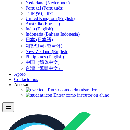
Nederland (Nederlands)
Portugal (Português)
Türkiye (Türk)
United Kingdom (English)
Australia (English)
India (English)
Indonesia (Bahasa Indonesia)
日本 (日本語)
대한민국 (한국어)
New Zealand (English)
Philippines (English)
中国（简体中文)
台灣（繁體中文）
Apoio
Contacte-nos
Acessar
Entrar como administrador
Entrar como instrutor ou aluno
menu