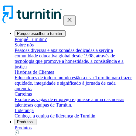
close
Porque escolher a turnitin
Porquê Turnitin?
Sobre nós
Pessoas diversas e apaixonadas dedicadas a servir a
comunidade educativa global desde 1998, através de
tecnologia que promove a honestidade, a consistência e a
justiça
Histórias de Clientes
Educadores de todo o mundo estão a usar Turnitin para trazer
equidade, integridade e significado à jornada de cada
aprendiz.
Carreiras
Explore as vagas de emprego e junte-se a uma das nossas
talentosas equipas de Turnitin.
Liderança
Conheça a equipa de liderança de Turnitin.
Produtos
Produtos