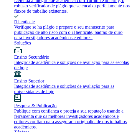
Defenda a integridade académica com Turnitin Similarity, o
robusto verificador de plágio que se encaixa perfeitamente nos
fluxos de trabalho existentes.
iThenticate
Verifique se há plágio e prepare o seu manuscrito para
publicação de alto risco com o iThenticate, padrão de ouro
para investigadores académicos e editores.
Soluções
Ensino Secundário
Integridade académica e soluções de avaliação para as escolas
de hoje
Ensino Superior
Integridade académica e soluções de avaliação para as
universidades de hoje
Pesquisa & Publicação
Publique com confiança e proteja a sua reputação usando a
ferramenta que os melhores investigadores académicos e
editores confiam para assegurar a originalidade dos trabalhos
académicos.